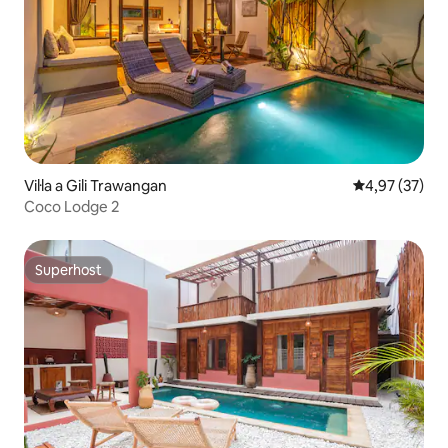
Vil·la a Gili Trawangan
4,97 de puntua
4,97 (37)
Coco Lodge 2
Superhost
Superhost