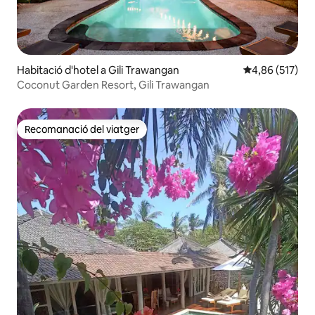
Habitació d'hotel a Gili Trawangan
4,86 de puntuac
4,86 (517)
Coconut Garden Resort, Gili Trawangan
Recomanació del viatger
Recomanació del viatger