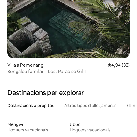
Vil·la a Pemenang
4,94 de puntua
4,94 (33)
Bungalou familiar – Lost Paradise Gili T
Destinacions per explorar
Destinacions a prop teu
Altres tipus d'allotjaments
Els m
Mengwi
Ubud
Lloguers vacacionals
Lloguers vacacionals