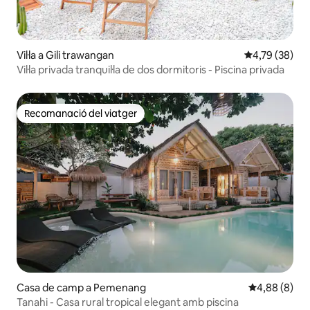
Vil·la a Gili trawangan
4,79 de puntua
4,79 (38)
Vil·la privada tranquil·la de dos dormitoris - Piscina privada
Recomanació del viatger
Recomanació del viatger
Casa de camp a Pemenang
4,88 de puntu
4,88 (8)
Tanahi - Casa rural tropical elegant amb piscina