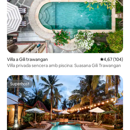
Vil·la a Gili trawangan
4,67 de puntuac
4,67 (104)
Vil·la privada sencera amb piscina: Suasana Gili Trawangan
Superhost
Superhost