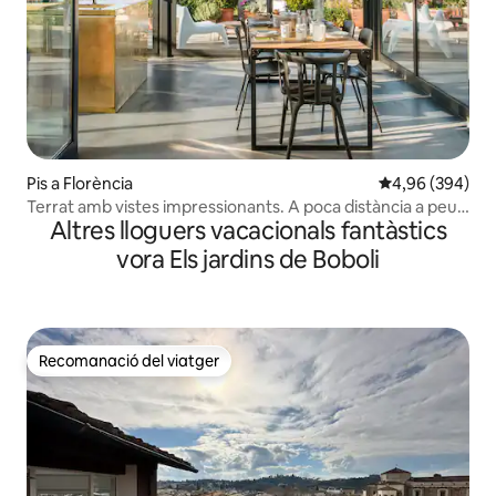
Pis a Florència
4,96 de puntuac
4,96 (394)
Terrat amb vistes impressionants. A poca distància a peu
Altres lloguers vacacionals fantàstics
de la catedral.
vora Els jardins de Boboli
Recomanació del viatger
Recomanació del viatger