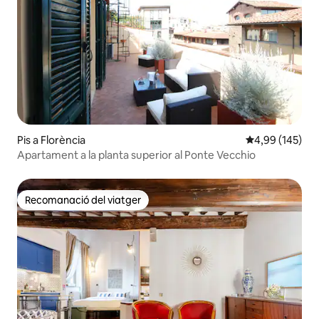
Pis a Florència
4,99 de puntuac
4,99 (145)
Apartament a la planta superior al Ponte Vecchio
Recomanació del viatger
Recomanació del viatger