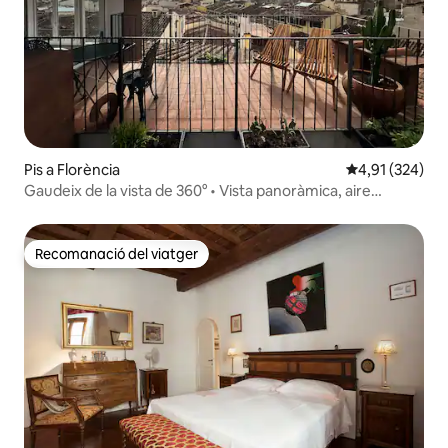
Pis a Florència
4,91 de puntuac
4,91 (324)
Gaudeix de la vista de 360° • Vista panoràmica, aire
condicionat i ascensor
Recomanació del viatger
Recomanació del viatger