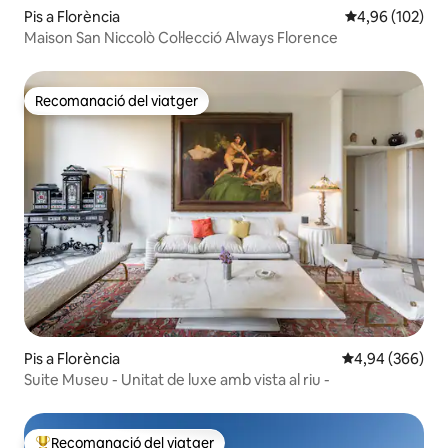
Pis a Florència
4,96 de puntuac
4,96 (102)
Maison San Niccolò Col·lecció Always Florence
Recomanació del viatger
Recomanació del viatger
Pis a Florència
4,94 de puntuac
4,94 (366)
Suite Museu - Unitat de luxe amb vista al riu -
Recomanació del viatger