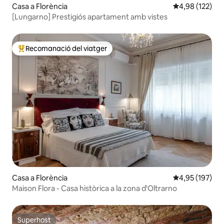
Casa a Florència
4,98 de puntuac
4,98 (122)
[Lungarno] Prestigiós apartament amb vistes
Recomanació del viatger
Principals recomanacions dels viatgers
Casa a Florència
4,95 de puntuac
4,95 (197)
Maison Flora - Casa històrica a la zona d'Oltrarno
Superhost