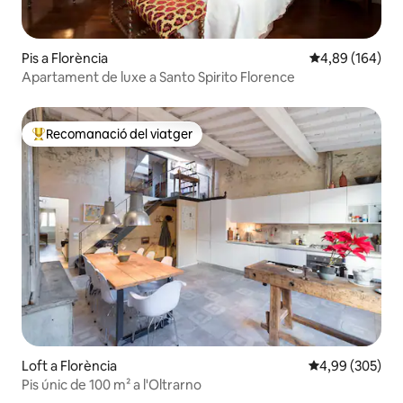
Pis a Florència
4,89 de puntuac
4,89 (164)
Apartament de luxe a Santo Spirito Florence
Recomanació del viatger
Principals recomanacions dels viatgers
Loft a Florència
4,99 de puntuac
4,99 (305)
Pis únic de 100 m² a l'Oltrarno