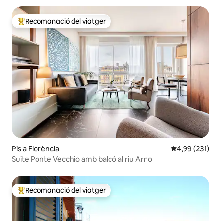
Recomanació del viatger
Principals recomanacions dels viatgers
Pis a Florència
4,99 de puntuac
4,99 (231)
Suite Ponte Vecchio amb balcó al riu Arno
Recomanació del viatger
Principals recomanacions dels viatgers