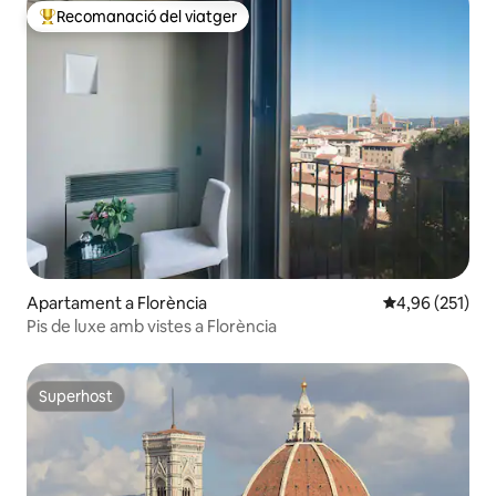
Recomanació del viatger
Principals recomanacions dels viatgers
Apartament a Florència
4,96 de puntuac
4,96 (251)
Pis de luxe amb vistes a Florència
Superhost
Superhost