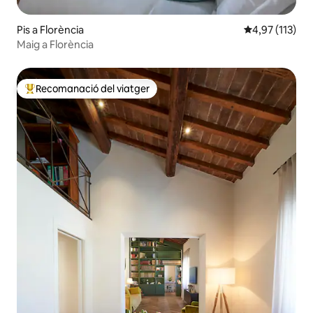
Pis a Florència
4,97 de puntua
4,97 (113)
Maig a Florència
Recomanació del viatger
Principals recomanacions dels viatgers