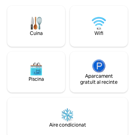
a les principals at
carrers empedrats, descobrint cafès
menys de 10 minut
locals, botigues artesanals i racons
amagats, per a una experiència
florentina inoblidable.
Cuina
Wifi
Aparcament
Piscina
gratuït al recinte
Aire condicionat