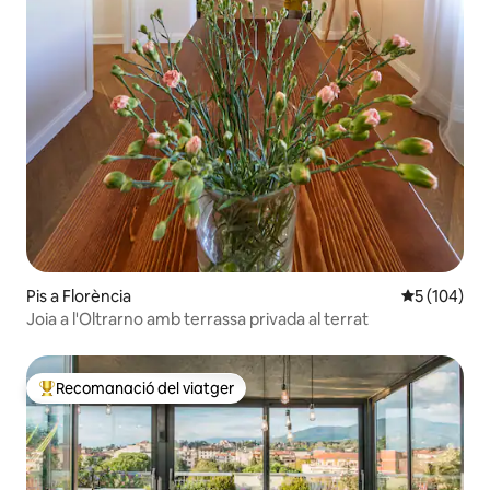
Pis a Florència
5 de puntuac
5 (104)
Joia a l'Oltrarno amb terrassa privada al terrat
Recomanació del viatger
Principals recomanacions dels viatgers