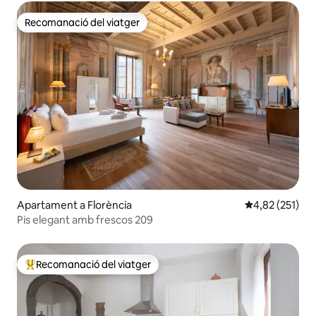
Recomanació del viatger
Recomanació del viatger
Apartament a Florència
4,82 de puntuac
4,82 (251)
Pis elegant amb frescos 209
Recomanació del viatger
Principals recomanacions dels viatgers