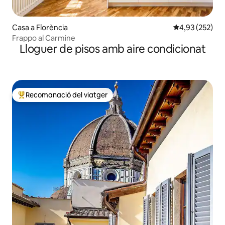
Casa a Florència
4,93 de puntuac
4,93 (252)
Frappo al Carmine
Lloguer de pisos amb aire condicionat
Recomanació del viatger
Principals recomanacions dels viatgers