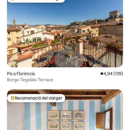
Principals recomanacions dels viatgers
Pis a Florència
4,94 de puntuac
4,94 (139)
Borgo Tegolaio Terrace
Recomanació del viatger
Principals recomanacions dels viatgers