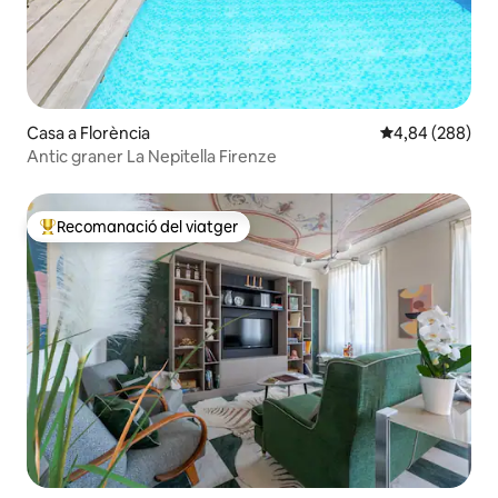
Casa a Florència
4,84 de puntuac
4,84 (288)
Antic graner La Nepitella Firenze
Recomanació del viatger
Principals recomanacions dels viatgers