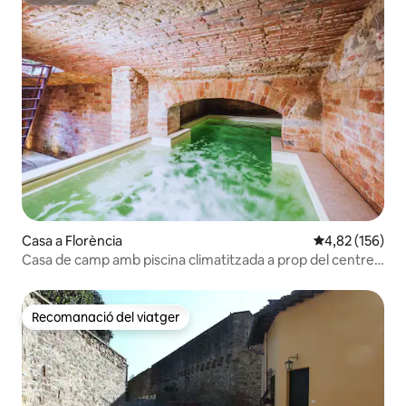
Superhost
Casa a Florència
4,82 de puntuac
4,82 (156)
Casa de camp amb piscina climatitzada a prop del centre
de la ciutat
Recomanació del viatger
Recomanació del viatger