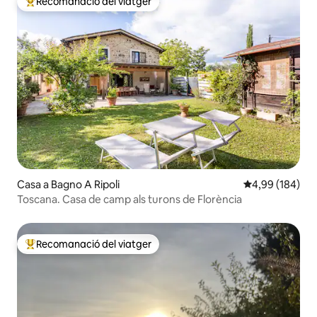
Recomanació del viatger
Principals recomanacions dels viatgers
Casa a Bagno A Ripoli
4,99 de puntuac
4,99 (184)
Toscana. Casa de camp als turons de Florència
Recomanació del viatger
Principals recomanacions dels viatgers