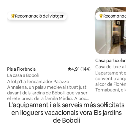
Recomanació del viatger
Recomanació de
Principals recomanacions dels viatgers
Principals recoma
Casa particular a F
Casa de luxe a Po
Pis a Florència
4,91 de puntuació mitjana d'un t
4,91 (144)
L'apartament es troba en u
La casa a Boboli
convent tranquil de
Allotja't a l'encantador Palazzo
al cor de Florència,
Annalena, un palau medieval situat just
Tornabuoni, el car
davant dels jardins de Bòboli, que va ser
més famoses i està
el retir privat de la família Mèdici. A pocs
restaurants. L'apa
L'equipament i els serveis més sol·licitats
passos de Piazza Pitti, Piazza Santo
l'elegant renovac
Spirito i el romàntic Ponte Vecchio,
en lloguers vacacionals vora Els jardins
acabats finos com 
aquest apartament lluminós i ampli
banys o l'encantado
de Boboli
combina l'encant històric amb el confort
tota la wifi, l'aire
modern. Submergeix-te en l'ambient
cuina totalment eq
autèntic de Florència passejant pels