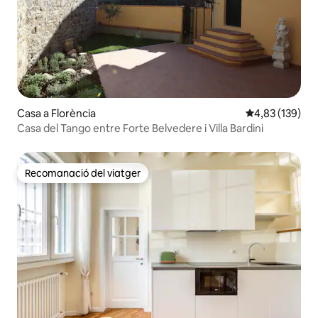
Casa a Florència
4,83 de puntuac
4,83 (139)
Casa del Tango entre Forte Belvedere i Villa Bardini
Recomanació del viatger
Recomanació del viatger