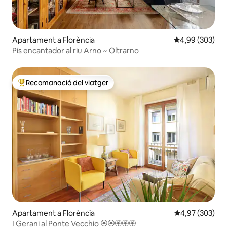
Apartament a Florència
4,99 de puntuac
4,99 (303)
Pis encantador al riu Arno ~ Oltrarno
Recomanació del viatger
Principals recomanacions dels viatgers
Apartament a Florència
4,97 de puntuac
4,97 (303)
I Gerani al Ponte Vecchio 🏵🏵🏵🏵🏵