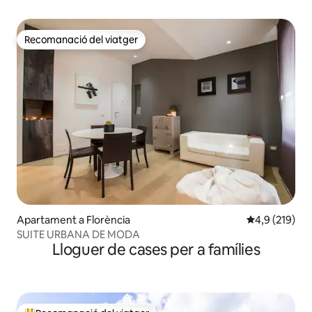
Recomanació del viatger
Recomanació del viatger
Apartament a Florència
4,9 de puntua
4,9 (219)
SUITE URBANA DE MODA
Lloguer de cases per a famílies