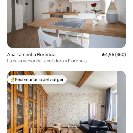
Apartament a Florència
4,96 de puntuac
4,96 (360)
La casa acolorida i acollidora a Florència
Recomanació del viatger
Principals recomanacions dels viatgers