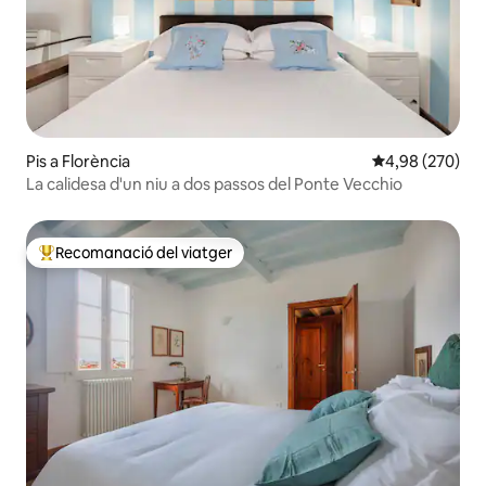
Pis a Florència
4,98 de puntuac
4,98 (270)
La calidesa d'un niu a dos passos del Ponte Vecchio
Recomanació del viatger
Principals recomanacions dels viatgers