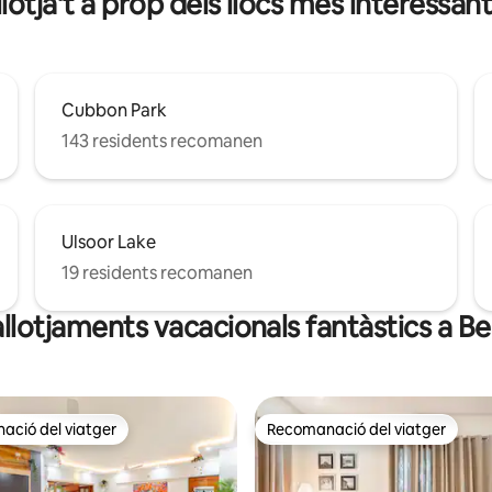
lotja't a prop dels llocs més interessant
Cubbon Park
143 residents recomanen
Ulsoor Lake
19 residents recomanen
allotjaments vacacionals fantàstics a B
ció del viatger
Recomanació del viatger
ció del viatger
Recomanació del viatger