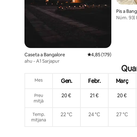
Pis a Ban
Núm. 93| P
d'estar, a
Caseta a Bangalore
4,85 de puntuació mitjan
4,85 (179)
ahu - A1 Sarjapur
Quan
Mes
Gen.
Febr.
Març
20 €
21 €
20 €
Preu
mitjà
22 °C
24 °C
27 °C
Temp.
mitjana