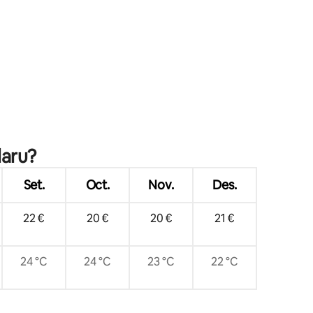
a casa
 avaluacions
laru?
Set.
Oct.
Nov.
Des.
22 €
20 €
20 €
21 €
24 °C
24 °C
23 °C
22 °C