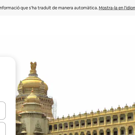
informació que s'ha traduït de manera automàtica. 
Mostra-la en l'idio
ar-hi a través de les tecles de les fletxes (amunt i avall), o bé fent un t