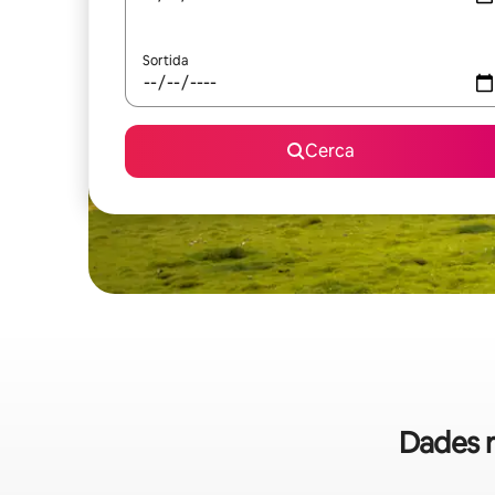
Sortida
Cerca
Dades r