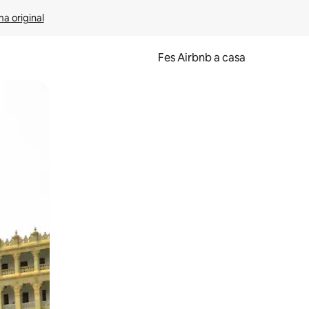
ma original
Fes Airbnb a casa
oc a la pantalla o fent-hi lliscar el dit.