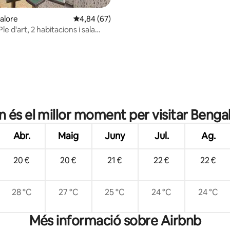
vida acollidor | Sensació de ser 
galore
4,84 de puntuació mitjana d'un total de 5; 67
4,84 (67)
le d'art, 2 habitacions i sala
 Indiranagar
a d'un total de 5; 179 avaluacions
 és el millor moment per visitar Benga
Abr.
Maig
Juny
Jul.
Ag.
20 €
20 €
21 €
22 €
22 €
28 °C
27 °C
25 °C
24 °C
24 °C
Més informació sobre Airbnb