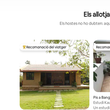
Els allot
Els hostes no ho dubten: aqu
Recomanació del viatger
Recomana
Principals recomanacions dels viatgers
Recomana
Pis a Ban
Estudi Ka
Un estudi 