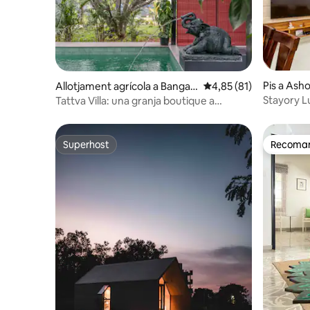
Pis a Ash
Allotjament agrícola a Bangal
4,85 de puntuació mitj
4,85 (81)
ore
Stayory L
Tattva Villa: una granja boutique a
3 habitaci
Bangalore
Superhost
Recomana
Superhost
Recomana