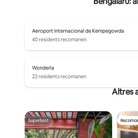
Bengalaru: al
Aeroport Internacional de Kempegowda
40 residents recomanen
Wonderla
22 residents recomanen
Altres 
Superhost
Recomana
Superhost
Recomana