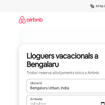
Salta
Hi ha 
Lloguers vacacionals a
Bengalaru
Troba i reserva allotjaments únics a Airbnb
Ubicació
Quan els resultats estiguin disponibles, podràs naveg
Arribada