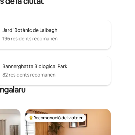
s de la ciutat
Jardí Botànic de Lalbagh
196 residents recomanen
Bannerghatta Biological Park
82 residents recomanen
engalaru
Recomanació del viatger
Principals recomanacions dels viatgers