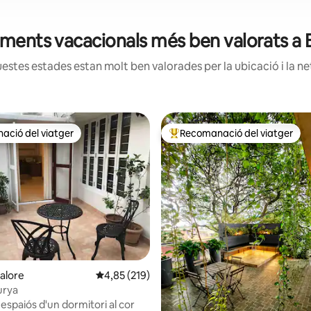
jaments vacacionals més ben valorats a
estes estades estan molt ben valorades per la ubicació i la net
ció del viatger
Recomanació del viatger
ció del viatger
Principals recomanacions dels 
galore
4,85 de puntuació mitjana d'un total de 5; 21
4,85 (219)
urya
espaiós d'un dormitori al cor