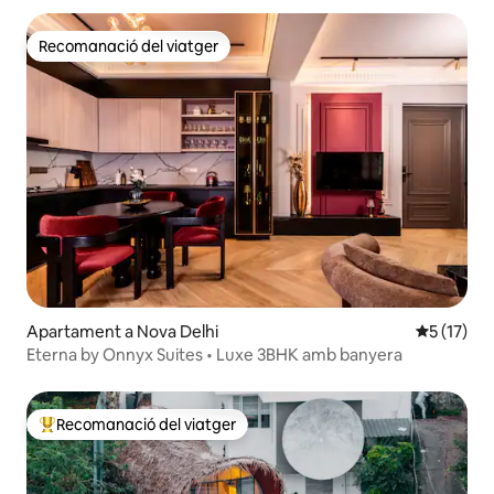
Recomanació del viatger
Recomanació del viatger
Apartament a Nova Delhi
5 de puntu
5 (17)
Eterna by Onnyx Suites • Luxe 3BHK amb banyera
Recomanació del viatger
Principals recomanacions dels viatgers