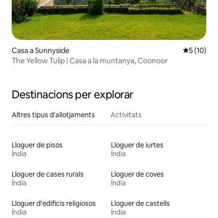
Casa a Sunnyside
5 de puntu
5 (10)
The Yellow Tulip | Casa a la muntanya, Coonoor
Destinacions per explorar
Altres tipus d'allotjaments
Activitats
Lloguer de pisos
Lloguer de iurtes
Índia
Índia
Lloguer de cases rurals
Lloguer de coves
Índia
Índia
Lloguer d'edificis religiosos
Lloguer de castells
Índia
Índia