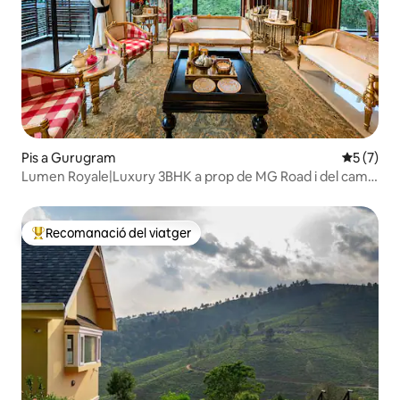
Pis a Gurugram
5 de punt
5 (7)
Lumen Royale|Luxury 3BHK a prop de MG Road i del camp
de golf
Recomanació del viatger
Principals recomanacions dels viatgers