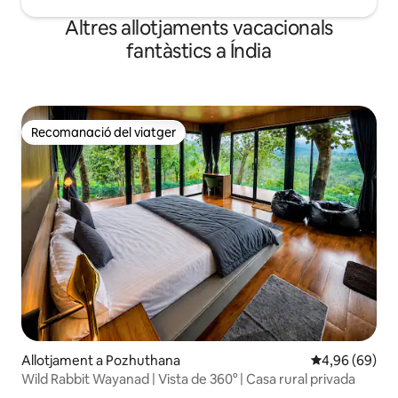
Altres allotjaments vacacionals
fantàstics a Índia
Recomanació del viatger
Recomanació del viatger
Allotjament a Pozhuthana
4,96 de puntua
4,96 (69)
Wild Rabbit Wayanad | Vista de 360° | Casa rural privada