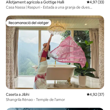
Allotjament agrícola a Gottige Halli
4,97 de puntua
4,97 (33)
Casa Nassa | Raspuri - Estada a una granja de dues
hectàrees a BLR
Recomanació del viatger
Recomanació del viatger
Caseta a Jibhi
4,92 de puntua
4,92 (37)
Shangrila Rénao - Temple de l'amor