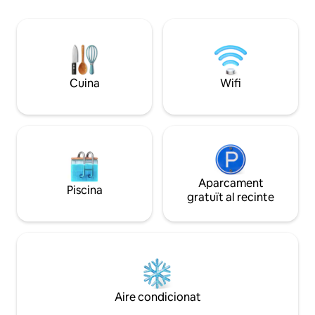
fruiters, cafè i espècies... Apte per a
per a nits de cinem
famílies: per a qualsevol persona que
una taula de ping-
vulgui submergir-se completament en la
foguera, tot per al
natura, la vida silvestre, l'aire fresc i pur,
cúpula es troba en
el cel nocturn, la pau i la tranquil·litat. És la
de manera que pot
casa d'algú, així que et preguem que la
impressionants de l
tractis amb respecte.
Cuina
Wifi
teu voltant, mentr
teu espai.
Aparcament
Piscina
gratuït al recinte
Aire condicionat