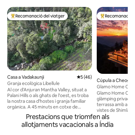
Recomanació del viatger
Recomanació de
Principals recomanacions dels viatgers
Principals recoma
Casa a Vadakaunji
5 de puntuació mitjana d'un 
5 (46)
Cúpula a Cheog
Granja ecològica Libellule
Glamo Home Cheog,
Al cor d'Anjuran Mantha Valley, situat a
Allotjament privat
Glamo Home Cheog
Palani Hills o als ghats de l'oest, es troba
glàmping privada s
la nostra casa d'hostes i granja familiar
terrassa amb algun
orgànica. A 45 minuts en cotxe de
vistes de Shimla. T
Kodaikanal i a 25 minuts a peu de la
Prestacions que triomfen als
exclusivament teu 
nostra propietat. Davant d'un rierol
t'ofereix total priv
allotjaments vacacionals a Índia
d'aigua de font, envoltat d'una rica
Gaudeix d'una ba
biodiversitat de Sholai autòctons, arbres
privada, un projec