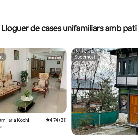
ana d'un total de 5; 33 avaluacions
Lloguer de cases unifamiliars amb pati
st
Superhost
st
Superhost
miliar a Kochi
4,74 de puntuació mitjana d'un total de 5; 3
4,74 (31)
me