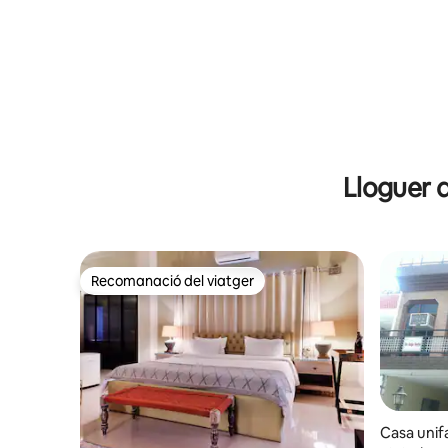
Lloguer 
Recomanació del viatger
Recomanació del viatger
Casa unif