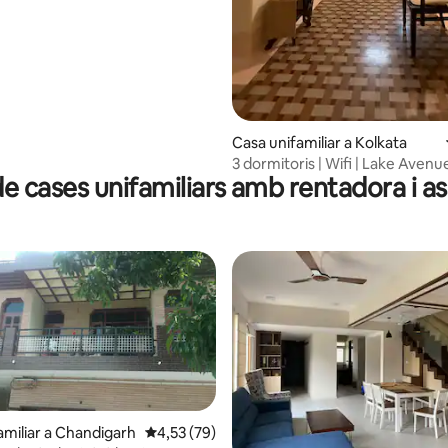
Casa unifamiliar a Kolkata
3 dormitoris | Wifi | Lake Avenu
de cases unifamiliars amb rentadora i a
amiliar a Chandigarh
4,53 de puntuació mitjana d'un total de 5; 7
4,53 (79)