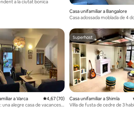
ndent a la ciutat bonica
Casa unifamiliar a Bangalore
ana d'un total de 5; 17 avaluacions
Casa adossada moblada de 4 dor
aparcament gratuït
Superhost
Superhost
miliar a Varca
4,67 de puntuació mitjana d'un total de 5; 70
4,67 (70)
Casa unifamiliar a Shimla
e: una alegre casa de vacances
Vil·la de fusta de cedre de 3 hab
itoris amb piscina
amb casa de luxe dúplex