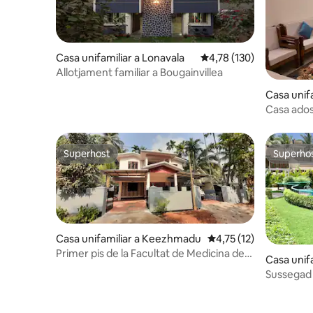
Casa unifamiliar a Lonavala
4,78 de puntuació mitja
4,78 (130)
Allotjament familiar a Bougainvillea
Casa unif
Sambhaji
Casa ados
sencera |
Superhost
Superho
Superhost
Superho
Casa unifamiliar a Keezhmadu
4,75 de puntuació mitj
4,75 (12)
Primer pis de la Facultat de Medicina de
Casa unifa
Villa Calicut
Sussegad 