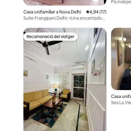
Pis indepe
Casa unifamiliar a Nova Delhi
4,94 de puntuació mitj
4,94 (17)
Suite Frangipani Delhi: «Una encantadora
estada boutique».
Recomanació del viatger
Recomanació del viatger
Casa unifa
Sea La Vi
de 2 dorm