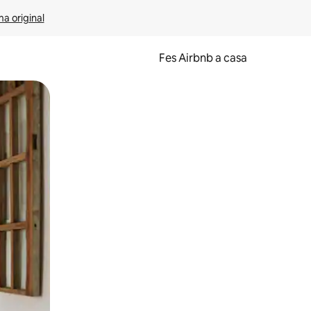
ma original
Fes Airbnb a casa
oc a la pantalla o fent-hi lliscar el dit.