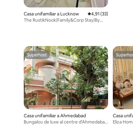
Casa unifamiliar a Lucknow
4,91 de puntuació mitj
4,91 (33)
The RustikNook|Family&Corp Stay|By
CestlavieSTR
Superhost
Superho
Superhost
Superho
Casa unifamiliar a Ahmedabad
Casa unifa
Bungalou de luxe al centre d'Ahmedabad
Eliza Ho
I 3 habitacions + esmorzar