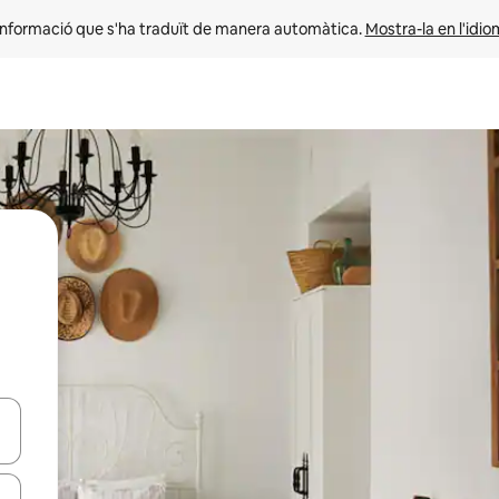
informació que s'ha traduït de manera automàtica. 
Mostra-la en l'idio
ar-hi a través de les tecles de les fletxes (amunt i avall), o bé fent un t