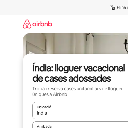
Salta
Hi ha 
Índia: lloguer vacacional
de cases adossades
Troba i reserva cases unifamiliars de lloguer
úniques a Airbnb
Ubicació
Quan els resultats estiguin disponibles, podràs naveg
Arribada