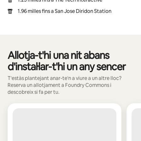
1.96 milles fins a San Jose Diridon Station
Allotja-t'hi una nit abans
Et mostrem 0 elements (en total, n'hi ha 0)
d'instal·lar-t'hi un any sencer
T'estàs plantejant anar-te'n a viure a un altre lloc?
Reserva un allotjament a Foundry Commons i
descobreix si fa per tu.