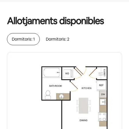
Els teus possibles ingressos són €618 al mes.
Allotjaments disponibles
Dormitoris: 1
Dormitoris: 2