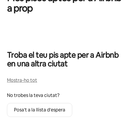
a prop
Et mostrem 0 elements (en total, n'hi ha 0)
Troba el teu pis apte per a Airbnb
en una altra ciutat
Mostra-ho tot
No trobes la teva ciutat?
Posa't a la llista d'espera