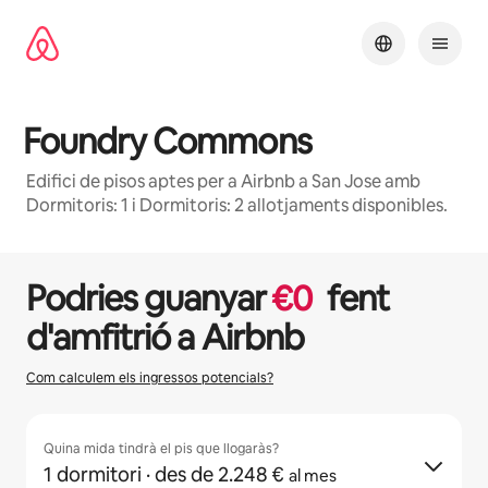
Salta
Foundry Commons
Edifici de pisos aptes per a Airbnb a San Jose amb
Dormitoris: 1 i Dormitoris: 2 allotjaments disponibles.
1 / 29
Et mostrem 0 elements (en total, n'hi ha 0)
Podries guanyar
€
0
fent
d'amfitrió a Airbnb
Com calculem els ingressos potencials?
Quina mida tindrà el pis que llogaràs?
1 dormitori
· des de 2.248 €
al mes