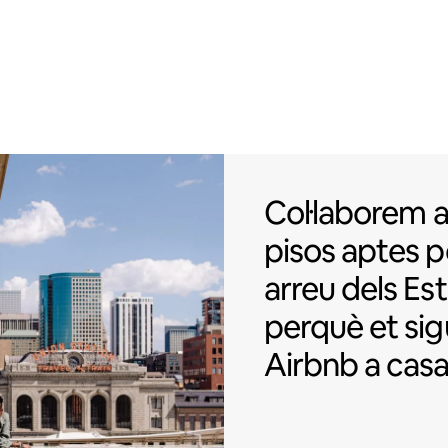
Col·laborem a
Col·laborem
pisos
aptes p
arreu dels Est
perquè et sigu
Airbnb a casa