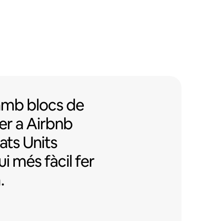
mb blocs de pisos aptes per a Airb
amb
blocs de
er a Airbnb
ats Units
i més fàcil fer
.