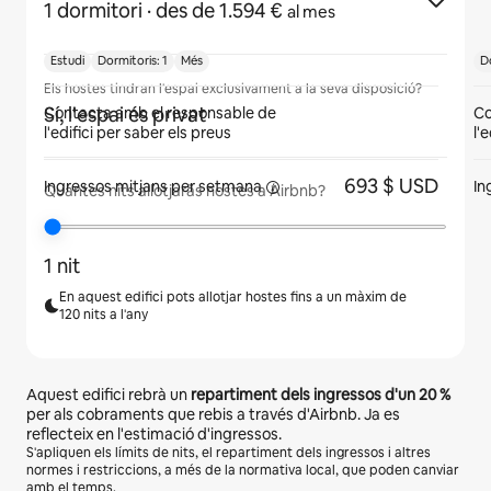
1 dormitori
· des de 1.594 €
al mes
Estudi
Dormitoris: 1
Més
Do
Els hostes tindran l'espai exclusivament a la seva disposició?
Sí, l'espai és privat
Contacta amb el responsable de
Co
l'edifici per saber els preus
l'
693 $ USD
Ingressos mitjans
per setmana
In
Quantes nits allotjaràs hostes a Airbnb?
1 nit
En aquest edifici pots allotjar hostes fins a un màxim de
120 nits a l'any
Aquest edifici rebrà un
repartiment dels ingressos d'un
20 %
per als cobraments que rebis a través d'Airbnb. Ja es
reflecteix en l'estimació d'ingressos.
S'apliquen els límits de nits, el repartiment dels ingressos i altres
normes i restriccions, a més de la normativa local, que poden canviar
amb el temps.