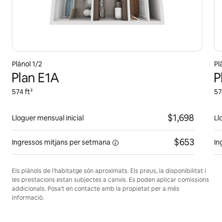
Plànol 1/2
Pl
Plan E1A
P
574 ft²
57
$1,698
Lloguer mensual inicial
Ll
$653
Ingressos mitjans
per setmana
In
Els plànols de l'habitatge són aproximats. Els preus, la disponibilitat i
les prestacions estan subjectes a canvis. Es poden aplicar comissions
addicionals. Posa't en contacte amb la propietat per a més
informació.