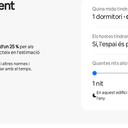
ent
Quina mida tindrà
1 dormitori
Els hostes tindra
Sí, l'espai és 
 d'un
25 %
per als
cteix en l'estimació
Quantes nits allo
 i altres normes i
viar amb el temps.
1 nit
En aquest edifici
l'any