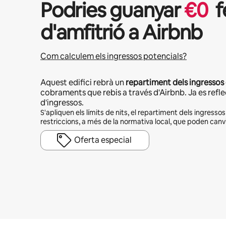
Podries guanyar
€
0
f
d'amfitrió a Airbnb
Com calculem els ingressos potencials?
Aquest edifici rebrà un
repartiment dels ingressos
cobraments que rebis a través d'Airbnb. Ja es refle
d'ingressos.
S'apliquen els límits de nits, el repartiment dels ingressos
restriccions, a més de la normativa local, que poden can
Oferta especial
Els teus possibles ingressos són €471 al mes.