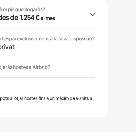
 el pis que llogaràs?
· des de 1.254 €
al mes
n l'espai exclusivament a la seva disposició?
privat
tjaràs hostes a Airbnb?
 pots allotjar hostes fins a un màxim de 90 nits a