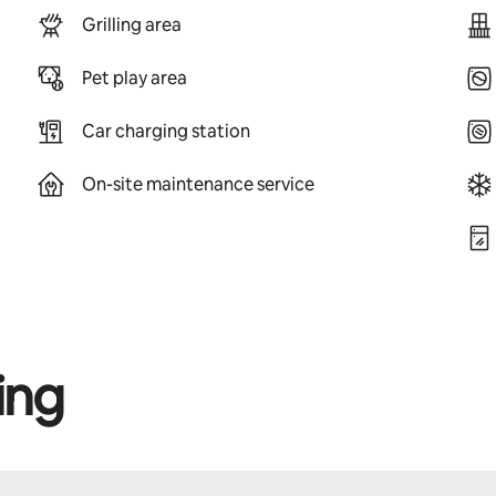
Grilling area
Pet play area
Car charging station
On-site maintenance service
ing