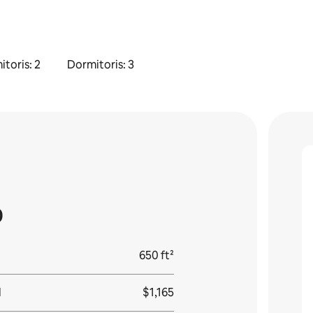
toris: 2
Dormitoris: 3
0
650 ft²
l
$1,165