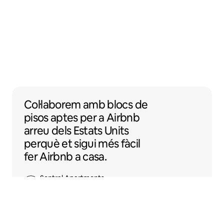
Col·laborem amb blocs de pisos aptes per a
Col·laborem
amb
blocs de
pisos
aptes per a Airbnb
arreu dels Estats Units
perquè et sigui més fàcil
fer Airbnb a casa.
Sentral Apartments
Denver (Colorado)