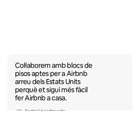
Col·laborem amb blocs de pisos aptes per a
Col·laborem
amb
blocs de
pisos
aptes per a Airbnb
arreu dels Estats Units
perquè et sigui més fàcil
fer Airbnb a casa.
Sentral Apartments
Denver (Colorado)