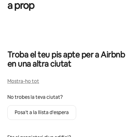
a prop
Et mostrem 0 elements (en total, n'hi ha 0)
Troba el teu pis apte per a Airbnb
en una altra ciutat
Mostra-ho tot
No trobes la teva ciutat?
Posa't a la llista d'espera