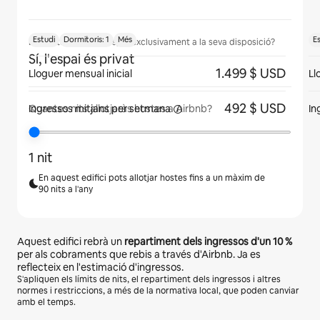
Estudi
Dormitoris: 1
Més
E
Els hostes tindran l'espai exclusivament a la seva disposició?
Sí, l'espai és privat
1.499 $ USD
Lloguer mensual inicial
Ll
492 $ USD
Ingressos mitjans
per setmana
In
Quantes nits allotjaràs hostes a Airbnb?
1 nit
En aquest edifici pots allotjar hostes fins a un màxim de
90 nits a l'any
Aquest edifici rebrà un
repartiment dels ingressos d'un
10 %
per als cobraments que rebis a través d'Airbnb. Ja es
reflecteix en l'estimació d'ingressos.
S'apliquen els límits de nits, el repartiment dels ingressos i altres
normes i restriccions, a més de la normativa local, que poden canviar
amb el temps.