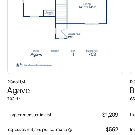
Plànol 1/4
Pl
Agave
B
703 ft²
65
$1,209
Lloguer mensual inicial
Ll
$562
Ingressos mitjans
per setmana
In