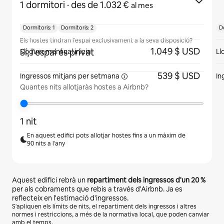
1 dormitori
· des de 1.032 €
al mes
Dormitoris: 1
Dormitoris: 2
Do
Els hostes tindran l'espai exclusivament a la seva disposició?
1.049 $ USD
Sí, l'espai és privat
Lloguer mensual inicial
Ll
539 $ USD
Ingressos mitjans
per setmana
In
Quantes nits allotjaràs hostes a Airbnb?
1 nit
En aquest edifici pots allotjar hostes fins a un màxim de
90 nits a l'any
Aquest edifici rebrà un
repartiment dels ingressos d'un
20 %
per als cobraments que rebis a través d'Airbnb. Ja es
reflecteix en l'estimació d'ingressos.
S'apliquen els límits de nits, el repartiment dels ingressos i altres
normes i restriccions, a més de la normativa local, que poden canviar
amb el temps.