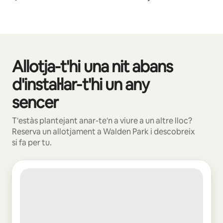
Allotja-t'hi una nit abans
Et mostrem 0 elements (en total, n'hi ha 0)
d'instal·lar-t'hi un any
sencer
T'estàs plantejant anar-te'n a viure a un altre lloc?
Reserva un allotjament a Walden Park i descobreix
si fa per tu.