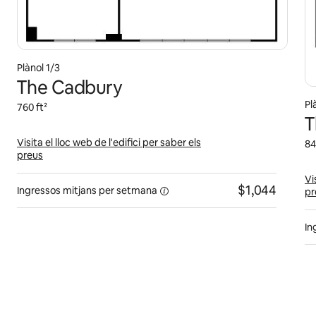
Plànol 1/3
The Cadbury
Pl
760 ft²
T
Visita el lloc web de l'edifici per saber els
84
preus
Vi
$1,044
Ingressos mitjans
per setmana
pr
In