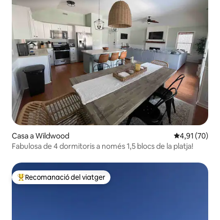
Casa a Wildwood
4,91 de puntu
4,91 (70)
Fabulosa de 4 dormitoris a només 1,5 blocs de la platja!
Recomanació del viatger
Principals recomanacions dels viatgers