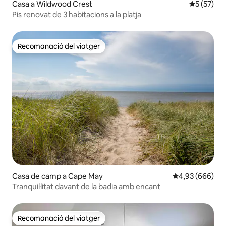
Casa a Wildwood Crest
5 de puntu
5 (57)
Pis renovat de 3 habitacions a la platja
Recomanació del viatger
Recomanació del viatger
Casa de camp a Cape May
4,93 de puntuac
4,93 (666)
Tranquil·litat davant de la badia amb encant
Recomanació del viatger
Recomanació del viatger