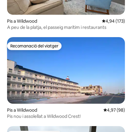
Pis a Wildwood
4,94 de puntuac
4,94 (173)
A peu de la platja, el passeig marítim i restaurants
Recomanació del viatger
Recomanació del viatger
Pis a Wildwood
4,97 de puntua
4,97 (98)
Pis nou i assolellat a Wildwood Crest!