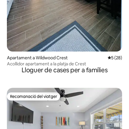
Apartament a Wildwood Crest
5 de puntua
5 (28)
Acollidor apartament a la platja de Crest
Lloguer de cases per a famílies
Recomanació del viatger
Recomanació del viatger