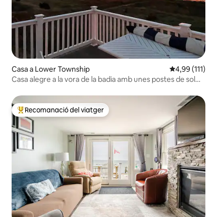
Casa a Lower Township
4,99 de puntua
4,99 (111)
Casa alegre a la vora de la badia amb unes postes de sol
fabuloses
Recomanació del viatger
Principals recomanacions dels viatgers