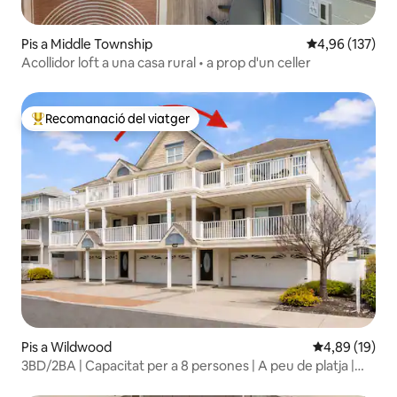
Pis a Middle Township
4,96 de puntuac
4,96 (137)
Acollidor loft a una casa rural • a prop d'un celler
Recomanació del viatger
Principals recomanacions dels viatgers
Pis a Wildwood
4,89 de puntua
4,89 (19)
3BD/2BA | Capacitat per a 8 persones | A peu de platja |
Vistes a l'oceà