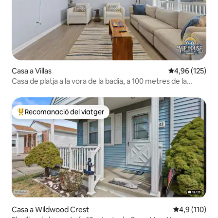
Casa a Villas
4,96 de puntuac
4,96 (125)
Casa de platja a la vora de la badia, a 100 metres de la
platja, amb capacitat per a 10 persones
Recomanació del viatger
Principals recomanacions dels viatgers
Casa a Wildwood Crest
4,9 de puntua
4,9 (110)