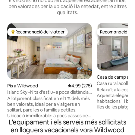
Els hostes no ho dubten: aquestes estades estan molt
ben valorades per la ubicació i la netedat, entre altres
qualitats.
Recomanació del viatger
Recomanació del 
Principals recomanacions dels viatgers
Recomanació del 
Casa de camp a W
rest
Casa rural acollidora
Pis a Wildwood
4,99 de puntuació mitjana d'un t
4,99 (275)
del passeig maríti
Relaxa't a la costa
Island Sky~Nits d'estiu~a poca distància a
Aquesta elegant ca
peu de pubs i de Boards Beach
Allotjament classificat en el 1 % dels més
habitacions i 1 ba
ben valorats, ideal per a viatgers en
illes de les platges
solitari, parelles o famílies petites.
gratuïts de Wildw
Ubicació immillorable: a pocs passos del
moderna i oberta 
L'equipament i els serveis més sol·licitats
passeig marítim, la platja, els parcs
dona a una acollid
d'atraccions i els parcs aquàtics!
en lloguers vacacionals vora Wildwood
sofà llit, perfecta p
- Valoració de 4,98 estrelles com a