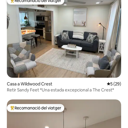
Recomanació del viatger
Principals recomanacions dels viatgers
Casa a Wildwood Crest
5 de puntua
5 (29)
Retir Sandy Feet *Una estada excepcional a The Crest*
Recomanació del viatger
Principals recomanacions dels viatgers