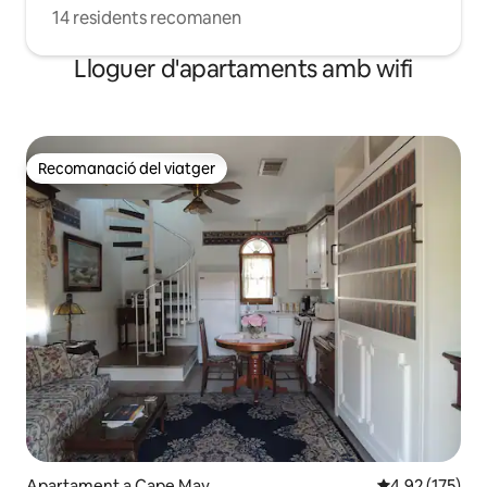
14 residents recomanen
Lloguer d'apartaments amb wifi
Recomanació del viatger
Recomanació del viatger
Apartament a Cape May
4,92 de puntuac
4,92 (175)