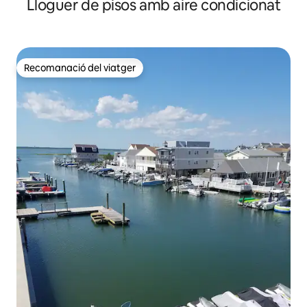
Lloguer de pisos amb aire condicionat
Villa By the Bay
Recomanació del viatger
Recomanació del viatger