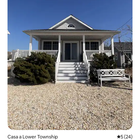
Casa a Lower Township
5 de puntua
5 (24)