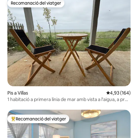
Recomanació del viatger
Recomanació del viatger
Pis a Villas
4,93 de puntuac
4,93 (164)
1 habitació a primera línia de mar amb vista a l'aigua, a prop
de Cape May i de WW
Recomanació del viatger
Principals recomanacions dels viatgers