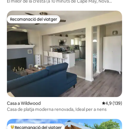
El millor de la cresta (a 10 minuts de Cape May, Nova
Jersey)
Recomanació del viatger
Recomanació del viatger
Casa a Wildwood
4,9 de puntua
4,9 (139)
Casa de platja moderna renovada, Ideal per a nens
Recomanació del viatger