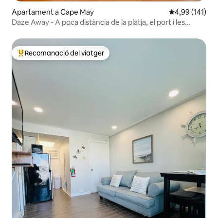
Apartament a Cape May
4,99 de puntuac
4,99 (141)
Daze Away - A poca distància de la platja, el port i les
botigues! Unit #3
Recomanació del viatger
Principals recomanacions dels viatgers