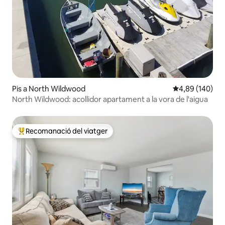
Pis a North Wildwood
4,89 de puntuac
4,89 (140)
North Wildwood: acollidor apartament a la vora de l'aigua
Recomanació del viatger
Principals recomanacions dels viatgers