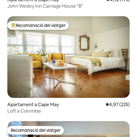
John Wesley Inn Carriage House "B"
Recomanació del viatger
Principals recomanacions dels viatgers
Apartament a Cape May
4,97 de puntuac
4,97 (225)
Loft a Columbia
Recomanació del viatger
Recomanació del viatger