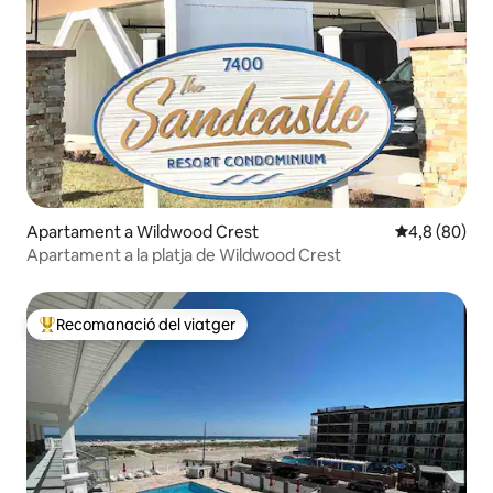
Apartament a Wildwood Crest
4,8 de puntua
4,8 (80)
Apartament a la platja de Wildwood Crest
Recomanació del viatger
Principals recomanacions dels viatgers