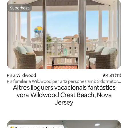
Superhost
Superhost
Pis a Wildwood
4,91 de puntu
4,91 (11)
Pis familiar a Wildwood per a 12 persones amb 3 dormitoris
Altres lloguers vacacionals fantàstics
i 3 banys
vora Wildwood Crest Beach, Nova
Jersey