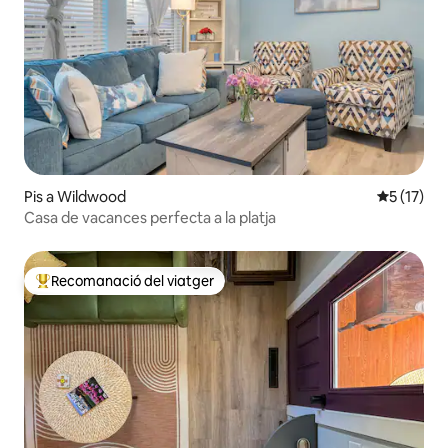
Pis a Wildwood
5 de puntu
5 (17)
Casa de vacances perfecta a la platja
Recomanació del viatger
Principals recomanacions dels viatgers