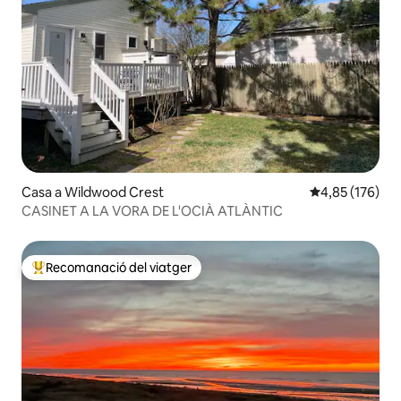
Casa a Wildwood Crest
4,85 de puntuac
4,85 (176)
CASINET A LA VORA DE L'OCIÀ ATLÀNTIC
Recomanació del viatger
Principals recomanacions dels viatgers