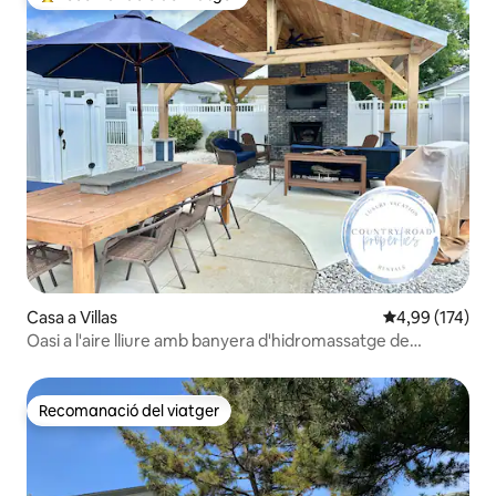
Principals recomanacions dels viatgers
Casa a Villas
4,99 de puntuac
4,99 (174)
Oasi a l'aire lliure amb banyera d'hidromassatge de
Country Road Properties
Recomanació del viatger
Recomanació del viatger