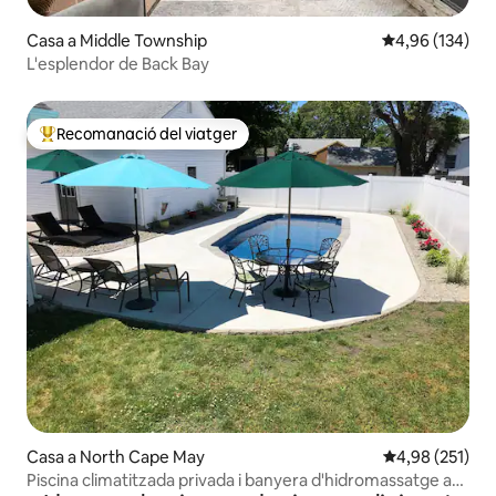
Casa a Middle Township
4,96 de puntuac
4,96 (134)
L'esplendor de Back Bay
Recomanació del viatger
Principals recomanacions dels viatgers
Casa a North Cape May
4,98 de puntuac
4,98 (251)
Piscina climatitzada privada i banyera d'hidromassatge a