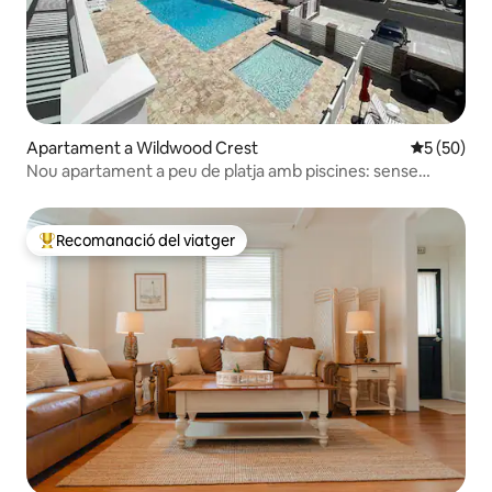
Apartament a Wildwood Crest
5 de puntua
5 (50)
Nou apartament a peu de platja amb piscines: sense
despeses de neteja
Recomanació del viatger
Principals recomanacions dels viatgers