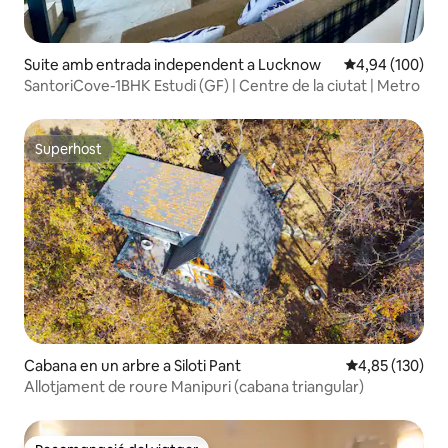
Suite amb entrada independent a Lucknow
4,94 de puntuac
4,94 (100)
SantoriCove-1BHK Estudi (GF) | Centre de la ciutat | Metro
Superhost
Superhost
Cabana en un arbre a Siloti Pant
4,85 de puntuac
4,85 (130)
Allotjament de roure Manipuri (cabana triangular)