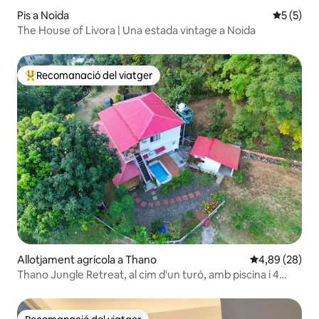
Pis a Noida
5 de punt
5 (5)
The House of Livora | Una estada vintage a Noida
Recomanació del viatger
Principals recomanacions dels viatgers
Allotjament agrícola a Thano
4,89 de puntua
4,89 (28)
Thano Jungle Retreat, al cim d'un turó, amb piscina i 4
dormitoris