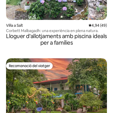
Vil·la a Salt
4,94 de puntua
4,94 (49)
Corbett Malbagadh: una experiència en plena natura.
Lloguer d'allotjaments amb piscina ideals
per a famílies
Recomanació del viatger
Recomanació del viatger