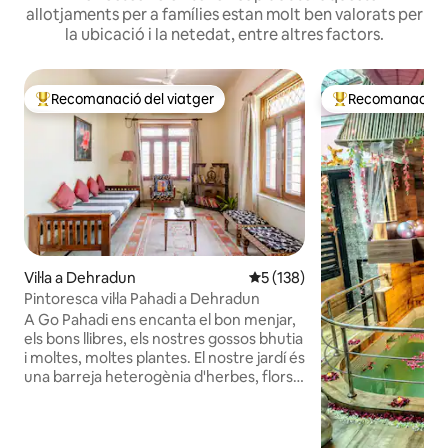
allotjaments per a famílies estan molt ben valorats per
la ubicació i la netedat, entre altres factors.
Recomanació del viatger
Recomanació de
Principals recomanacions dels viatgers
Principals recoma
Vil·la a Dehradun
5 de puntuació mitjana d'un t
5 (138)
Pintoresca vil·la Pahadi a Dehradun
A Go Pahadi ens encanta el bon menjar,
els bons llibres, els nostres gossos bhutia
i moltes, moltes plantes. El nostre jardí és
una barreja heterogènia d'herbes, flors,
hortalisses i arbres fruiters, i ens encanta
compartir els nostres productes. El pare
és un mestre jardiner i un expert en