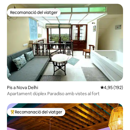
Recomanació del viatger
Recomanació del viatger
Pis a Nova Delhi
4,95 de puntuac
4,95 (192)
Apartament dúplex Paradiso amb vistes al fort
Recomanació del viatger
Principals recomanacions dels viatgers