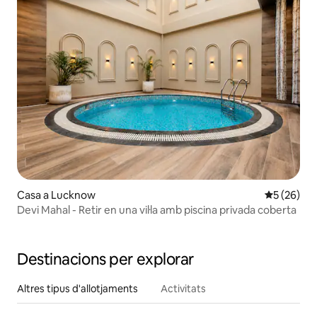
Casa a Lucknow
5 de puntua
5 (26)
Devi Mahal - Retir en una vil·la amb piscina privada coberta
Destinacions per explorar
Altres tipus d'allotjaments
Activitats