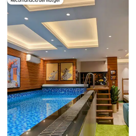
Recomanació del viatger
Recomanació del viatger