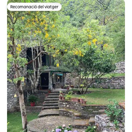
Recomanació del viatger
Recomanació del viatger