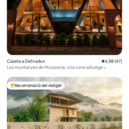
Caseta a Dehradun
4,98 de puntua
4,98 (47)
Les muntanyes de Mussoorie, una zona salvatge i
exuberant
Recomanació del viatger
Principals recomanacions dels viatgers