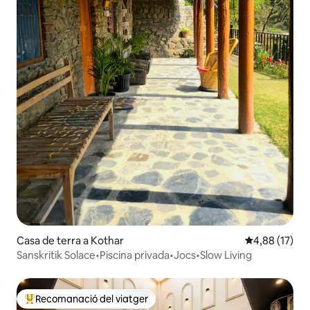
Casa de terra a Kothar
4,88 de puntu
4,88 (17)
Sanskritik Solace•Piscina privada•Jocs•Slow Living
Recomanació del viatger
Principals recomanacions dels viatgers