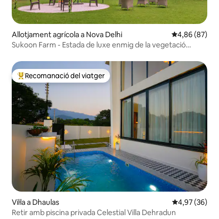
Allotjament agrícola a Nova Delhi
4,86 de puntua
4,86 (87)
Sukoon Farm - Estada de luxe enmig de la vegetació
exuberant a Nova Delhi
Recomanació del viatger
Principals recomanacions dels viatgers
Vil·la a Dhaulas
4,97 de puntua
4,97 (36)
Retir amb piscina privada Celestial Villa Dehradun