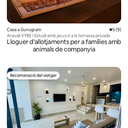
Casa a Gurugram
5 de punt
5 (9)
Aravali VYBE | Estudi amb jacuzzi a la terrassa privada
Lloguer d'allotjaments per a famílies amb
animals de companyia
Recomanació del viatger
Recomanació del viatger