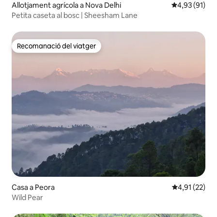
Allotjament agrícola a Nova Delhi
4,93 de puntu
4,93 (91)
Petita caseta al bosc | Sheesham Lane
Recomanació del viatger
Recomanació del viatger
Casa a Peora
4,91 de puntu
4,91 (22)
Wild Pear