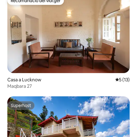
Recomanació del viatger
Recomanació del viatger
Casa a Lucknow
5 de puntu
5 (13)
Maqbara 27
Superhost
Superhost