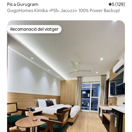
Pis a Gurugram
5 de puntua
5 (129)
GogoHomes Kimika •PS5• Jacuzzi• 100% Power Backup!
Recomanació del viatger
Recomanació del viatger