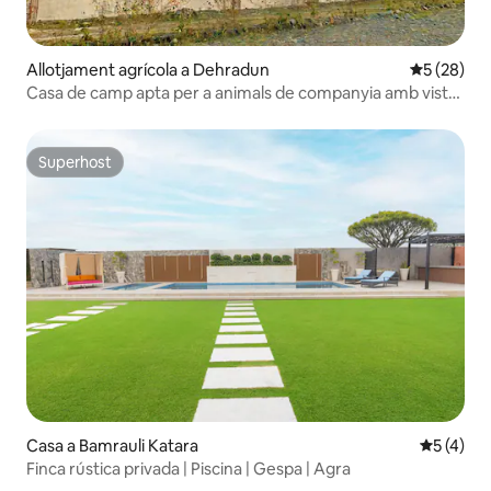
Allotjament agrícola a Dehradun
5 de puntua
5 (28)
Casa de camp apta per a animals de companyia amb vista
de muntanya de 360°
Superhost
Superhost
Casa a Bamrauli Katara
5 de punt
5 (4)
Finca rústica privada | Piscina | Gespa | Agra