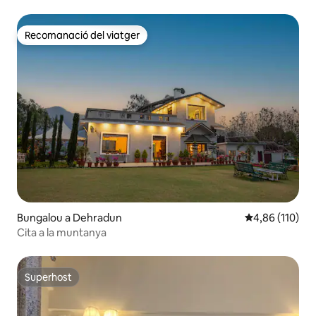
Recomanació del viatger
Recomanació del viatger
Bungalou a Dehradun
4,86 de puntuac
4,86 (110)
Cita a la muntanya
Superhost
Superhost