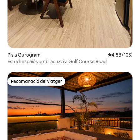
Pis a Gurugram
4,88 de puntuac
4,88 (105)
Estudi espaiós amb jacuzzi a Golf Course Road
Recomanació del viatger
Recomanació del viatger