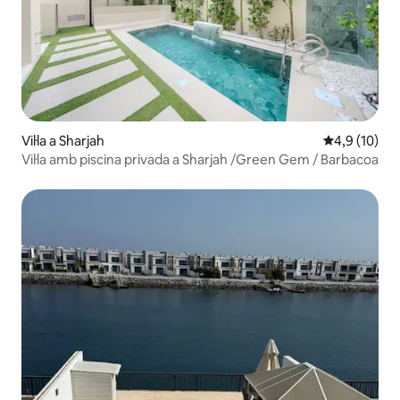
Vil·la a Sharjah
4,9 de puntu
4,9 (10)
Vil·la amb piscina privada a Sharjah /Green Gem / Barbacoa