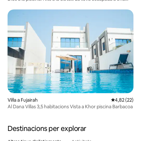
VIL·LA privada
Vil·la a Fujairah
4,82 de puntua
4,82 (22)
Al Dana Villas 3,5 habitacions Vista a Khor piscina Barbacoa
Destinacions per explorar