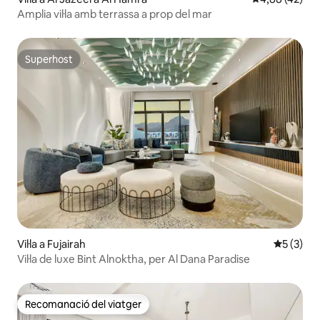
Amplia vil·la amb terrassa a prop del mar
Superhost
Superhost
Vil·la a Fujairah
5 de punt
5 (3)
Vil·la de luxe Bint Alnoktha, per Al Dana Paradise
Recomanació del viatger
Recomanació del viatger