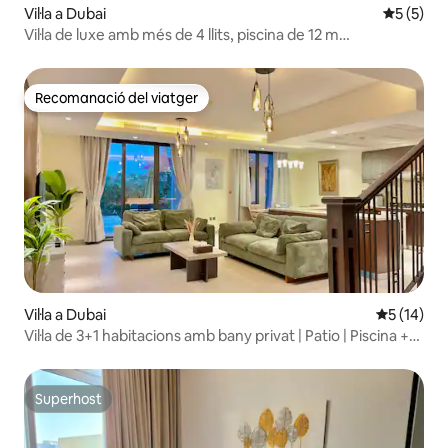
Vil·la a Dubai
5 de punt
5 (5)
Vil·la de luxe amb més de 4 llits, piscina de 12 m
climatitzada i barbacoa
Recomanació del viatger
Recomanació del viatger
Vil·la a Dubai
5 de puntu
5 (14)
Vil·la de 3+1 habitacions amb bany privat | Patio | Piscina +
gimnàs
Superhost
Superhost