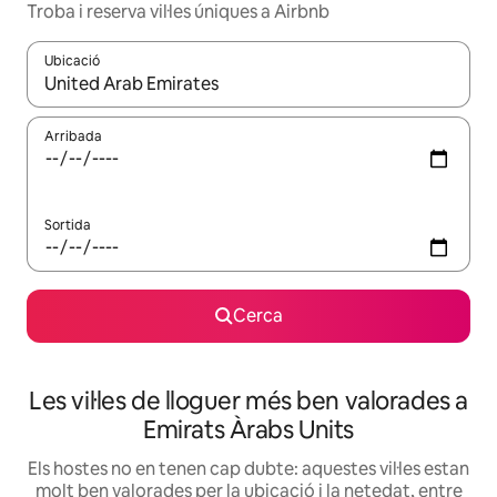
Troba i reserva vil·les úniques a Airbnb
Ubicació
Quan els resultats estiguin disponibles, podràs navegar-hi a través 
Arribada
Sortida
Cerca
Les vil·les de lloguer més ben valorades a
Emirats Àrabs Units
Els hostes no en tenen cap dubte: aquestes vil·les estan
molt ben valorades per la ubicació i la netedat, entre