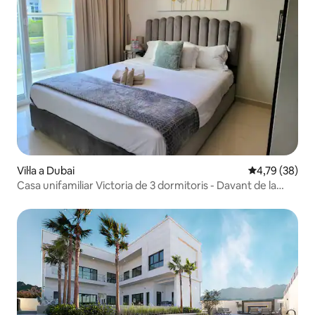
Vil·la a Dubai
4,79 de puntua
4,79 (38)
Casa unifamiliar Victoria de 3 dormitoris - Davant de la
piscina + parc aquàtic