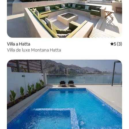
Vil·la a Hatta
5 de punt
5 (3)
Vil·la de luxe Montana Hatta