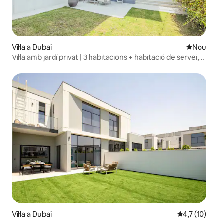
Vil·la a Dubai
Allotjam
Nou
Vil·la amb jardí privat | 3 habitacions + habitació de servei,
Dubai Hills
Vil·la a Dubai
4,7 de puntu
4,7 (10)