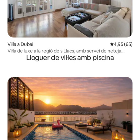
Vil·la a Dubai
4,95 de puntua
4,95 (65)
Vil·la de luxe a la regió dels Llacs, amb servei de neteja
Lloguer de vil·les amb piscina
complet