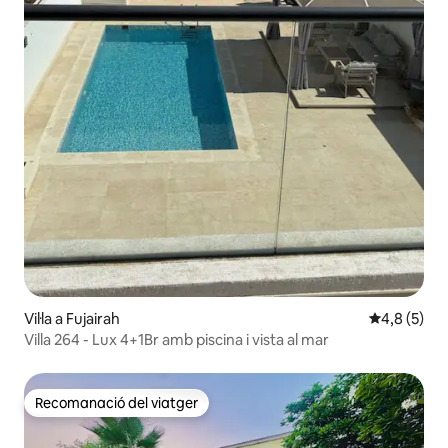
Vil·la a Fujairah
4,8 de punt
4,8 (5)
Villa 264 - Lux 4+1Br amb piscina i vista al mar
Recomanació del viatger
Recomanació del viatger