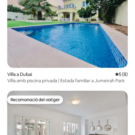
Vil·la a Dubai
5 de punt
5 (8)
Vil·la amb piscina privada | Estada familiar a Jumeirah Park
Recomanació del viatger
Recomanació del viatger