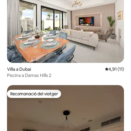
Vil·la a Dubai
4,91 de puntu
4,91 (11)
Piscina a Damac Hills 2
Recomanació del viatger
Recomanació del viatger