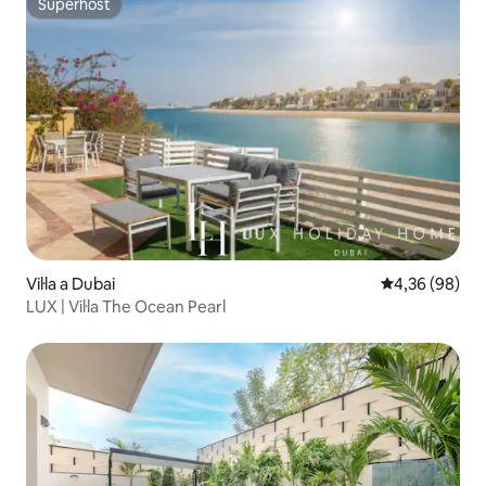
Superhost
Superhost
Vil·la a Dubai
4,36 de puntua
4,36 (98)
LUX | Vil·la The Ocean Pearl