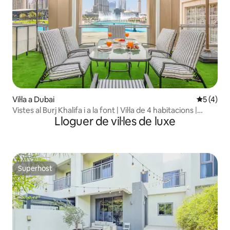
Vil·la a Dubai
5 de punt
5 (4)
Vistes al Burj Khalifa i a la font | Vil·la de 4 habitacions |
Lloguer de vil·les de luxe
Terrassa
Superhost
Superhost