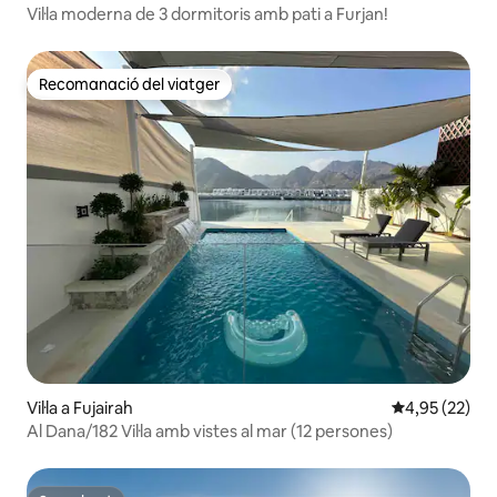
Vil·la moderna de 3 dormitoris amb pati a Furjan!
Recomanació del viatger
Recomanació del viatger
Vil·la a Fujairah
4,95 de puntua
4,95 (22)
Al Dana/182 Vil·la amb vistes al mar (12 persones)