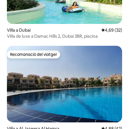
Vil·la a Dubai
4,69 de puntua
4,69 (32)
Vil·la de luxe a Damac Hills 2, Dubai 3BR, piscina
Recomanació del viatger
Recomanació del viatger
Vil·la a Al Jazeera Al Hamra
4,88 de puntua
4,88 (42)