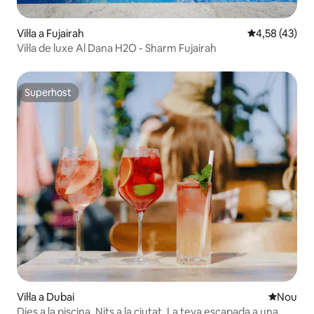
Vil·la a Fujairah
4,58 de puntua
4,58 (43)
Vil·la de luxe Al Dana H2O - Sharm Fujairah
Superhost
Superhost
Vil·la a Dubai
Allotjam
Nou
Dies a la piscina. Nits a la ciutat. La teva escapada a una