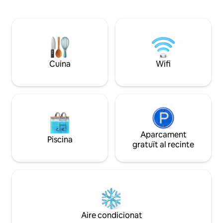
equipaments mode
preciós, cadascun amb el seu propi bany,
gaudir de restauran
ofereixen comoditat i privacitat. Les
barbacoa i una ter
zones d'estar i de menjador, lluminoses,
muntanya. Els serv
estan dissenyades per connectar,
inclouen piscina infa
mentre que la cuina, totalment equipada
portes de seguret
amb electrodomèstics d'alta gamma,
de companyia i hi
facilita la preparació d'un bon àpat i
Cuina
Wifi
gratuït a l'allotjam
compartir-lo amb els teus.
Aparcament
Piscina
gratuït al recinte
Aire condicionat