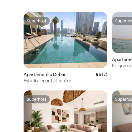
Superhost
Superho
Superhost
Superho
Apartam
Pis gran d
del camp 
Apartament a Dubai
5 de puntuació mit
5 (7)
Estudi elegant al centre
Superhost
Superho
Superhost
Superho