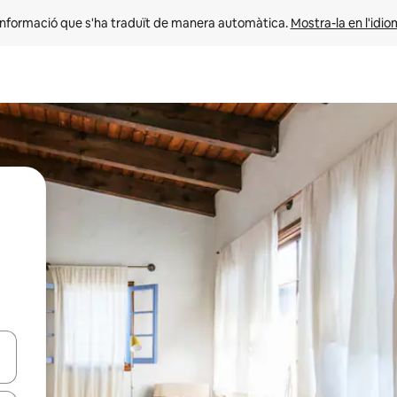
informació que s'ha traduït de manera automàtica. 
Mostra-la en l'idio
ar-hi a través de les tecles de les fletxes (amunt i avall), o bé fent un t