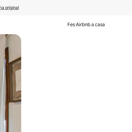
ma original
Fes Airbnb a casa
oc a la pantalla o fent-hi lliscar el dit.