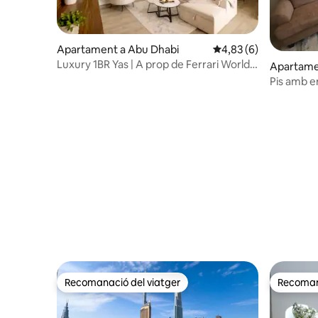
Apartament a Abu Dhabi
4,83 de puntuació mit
4,83 (6)
Luxury 1BR Yas | A prop de Ferrari World i
Apartame
Warner Bros
Pis amb e
Recomanació del viatger
Recomana
Recomanació del viatger
Recomana