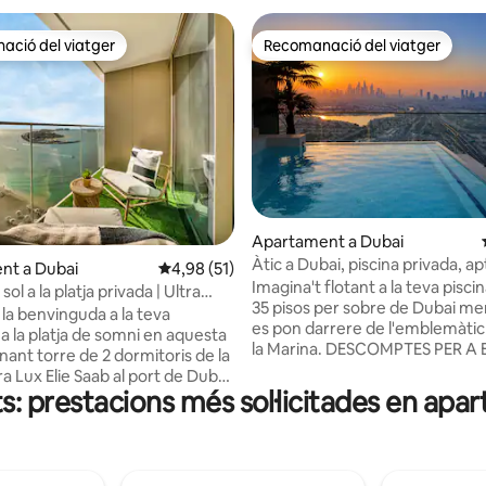
ció del viatger
Recomanació del viatger
ció del viatger
Recomanació del viatger
Apartament a Dubai
Àtic a Dubai, piscina privada, ap
na d'un total de 5; 118 avaluacions
nt a Dubai
4,98 de puntuació mitjana d'un total de 5; 5
4,98 (51)
famílies, 2 dormitoris
Imagina't flotant a la teva pisci
ol a la platja privada | Ultra
35 pisos per sobre de Dubai men
Luxury
la benvinguda a la teva
es pon darrere de l'emblemàtic 
a la platja de somni en aquesta
la Marina. DESCOMPTES PER A ESTADES
nant torre de 2 dormitoris de la
SETMANALS I MENSUALS
a Lux Elie Saab al port de Dubai.
Completament privat i sense v
s: prestacions més sol·licitades en apa
amb vistes panoràmiques del
mirin, aquest impressionant a
irah veient passar creuers i
de 2 habitacions ofereix una ex
't a la piscina infinita i gaudeix
única que poques vegades es t
ents i serveis de primera
Dubai. Perfecte per a nòmades digitals,
 Ideal per a famílies i viatgers