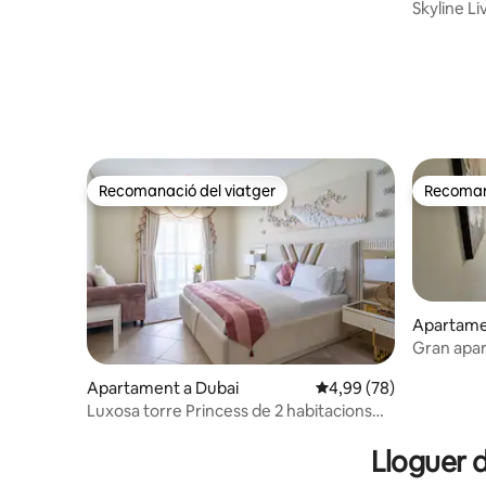
Skyline Li
Vistes al B
Recomanació del viatger
Recomana
Recomanació del viatger
Recomana
Apartamen
a
Gran apar
vistes al 
Apartament a Dubai
4,99 de puntuació mitja
4,99 (78)
Luxosa torre Princess de 2 habitacions
amb vistes a Palm a la planta 82
Lloguer 