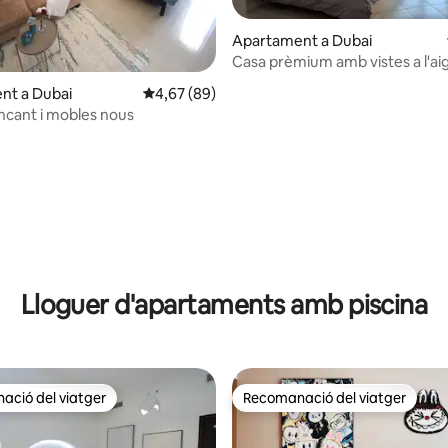
Apartament a Dubai
Casa prèmium amb vistes a l'aig
jana d'un total de 5; 6 avaluacions
piscina
nt a Dubai
4,67 de puntuació mitjana d'un total de 5; 89
4,67 (89)
ncant i mobles nous
Lloguer d'apartaments amb piscina
ció del viatger
Recomanació del viatger
ció del viatger
Recomanació del viatger