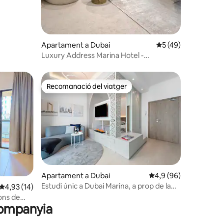
Apartament a Dubai
5 de puntuació mitj
5 (49)
Luxury Address Marina Hotel -
Apartament nou
Recomanació del viatger
Recomanació del viatger
5 avaluacions
Apartament a Dubai
4,9 de puntuació mitj
4,9 (96)
Estudi únic a Dubai Marina, a prop de la
4,93 de puntuació mitjana d'un total de 5; 14 avaluacions
4,93 (14)
platja, centre comercial i metro
ons de
companyia
 prop del