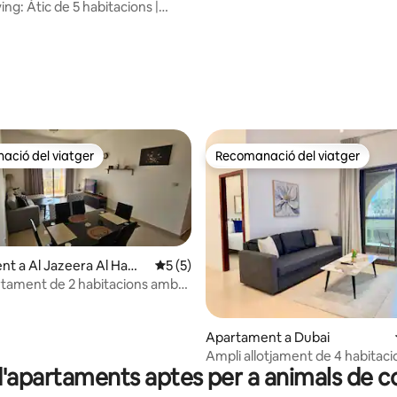
Burj Khalifa
ving: Àtic de 5 habitacions |
urj Khalifa
ció del viatger
Recomanació del viatger
ció del viatger
Recomanació del viatger
t a Al Jazeera Al Hamr
5 de puntuació mitjana d'un total de 5; 
5 (5)
tament de 2 habitacions amb
mar
na d'un total de 5; 78 avaluacions
Apartament a Dubai
Ampli allotjament de 4 habitaci
d'apartaments aptes per a animals de 
primera qualitat a JBR Beach, a
metro i del centre comercial