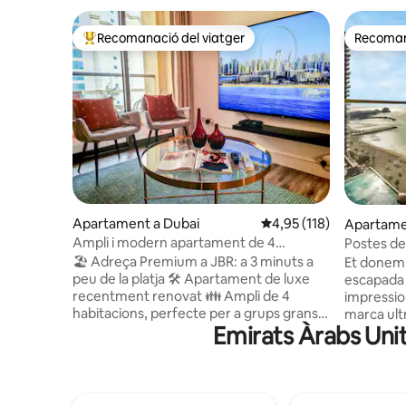
Recomanació del viatger
Recomana
Principals recomanacions dels viatgers
Recomana
Apartament a Dubai
4,95 de puntuació mitja
4,95 (118)
Apartame
Ampli i modern apartament de 4
Postes de s
dormitoris, a 3 minuts a peu de la platja i
Chic 2BR 
🏖️ Adreça Premium a JBR: a 3 minuts a
Et donem 
el port esportiu
peu de la platja 🛠️ Apartament de luxe
escapada 
recentment renovat 👪 Ampli de 4
impressio
habitacions, perfecte per a grups grans
marca ultr
Emirats Àrabs Unit
(fins a 14) 🌃 A prop dels millors
Relaxa't 
restaurants, bars i locals nocturns de
Palm Jume
Dubai 🍽️ Envoltat de centenars de
iots, banya
restaurants i cafeteries 🏊‍♀️ Accés a 3
d'equipam
piscines a Shams 🏋️‍♂️ Instal·lacions
categoria.