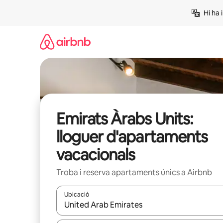
Salta
Hi ha 
Emirats Àrabs Units:
lloguer d'apartaments
vacacionals
Troba i reserva apartaments únics a Airbnb
Ubicació
Quan els resultats estiguin disponibles, podràs naveg