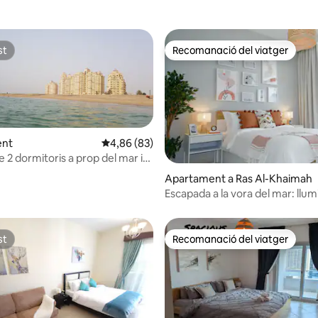
st
Recomanació del viatger
st
Recomanació del viatger
ent
4,86 de puntuació mitjana d'un total de 5; 83
4,86 (83)
e 2 dormitoris a prop del mar i
de golf
Apartament a Ras Al-Khaimah
jana d'un total de 5; 7 avaluacions
Escapada a la vora del mar: llum
moderna
st
Recomanació del viatger
st
Recomanació del viatger