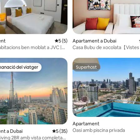
ana d'un total de 5; 51 avaluacions
ent
5 de puntuació mitjana d'un total de 5; 
5 (5)
Apartament a Dubai
abitacions ben moblat a JVC |
Casa Bubu de xocolata【Vistes
 Gimnàs
l’horitzó】[Promoció]
anació del viatger
Superhost
ls recomanacions dels viatgers
Superhost
ana d'un total de 5; 12 avaluacions
Apartament
Oasi amb piscina privada
nt a Dubai
5 de puntuació mitjana d'un total de 5; 3
5 (35)
Living 2BR amb vista completa