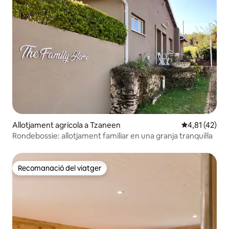
Allotjament agrícola a Tzaneen
4,81 de puntu
4,81 (42)
Rondebossie: allotjament familiar en una granja tranquil·la
Recomanació del viatger
Recomanació del viatger