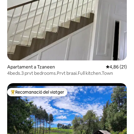
Apartament a Tzaneen
4,86 de puntu
4,86 (21)
4beds.3 prvt bedrooms.Prvt braai.Full kitchen.Town
Recomanació del viatger
Principals recomanacions dels viatgers