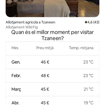
Allotjament agrícola a Tzaneen
4,6 de puntu
4,6 (43)
Allotjament Wild Fig
Quan és el millor moment per visitar
Tzaneen?
Mes
Preu mitjà
Temp. mitjana
Gen.
46 €
23 °C
Febr.
48 €
23 °C
Març
45 €
21 °C
Abr.
45 €
19 °C