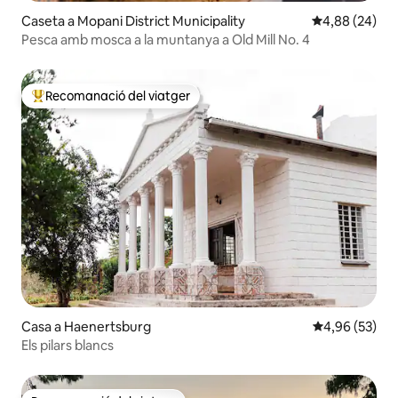
Caseta a Mopani District Municipality
4,88 de puntua
4,88 (24)
Pesca amb mosca a la muntanya a Old Mill No. 4
Recomanació del viatger
Principals recomanacions dels viatgers
Casa a Haenertsburg
4,96 de puntua
4,96 (53)
Els pilars blancs