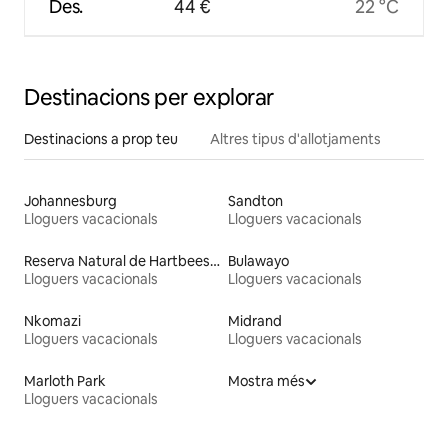
Des.
44 €
22 °C
Destinacions per explorar
Destinacions a prop teu
Altres tipus d'allotjaments
Johannesburg
Sandton
Lloguers vacacionals
Lloguers vacacionals
Reserva Natural de Hartbeespoort Dam
Bulawayo
Lloguers vacacionals
Lloguers vacacionals
Nkomazi
Midrand
Lloguers vacacionals
Lloguers vacacionals
Marloth Park
Mostra més
Lloguers vacacionals