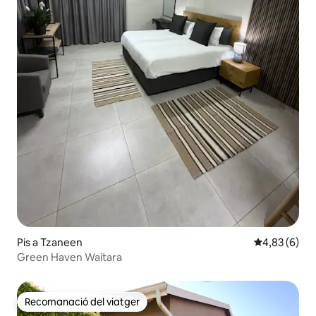
Pis a Tzaneen
4,83 de puntu
4,83 (6)
Green Haven Waitara
Recomanació del viatger
Recomanació del viatger