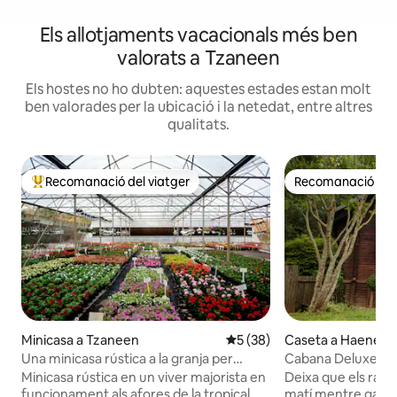
Els allotjaments vacacionals més ben
valorats a Tzaneen
Els hostes no ho dubten: aquestes estades estan molt
ben valorades per la ubicació i la netedat, entre altres
qualitats.
Recomanació del viatger
Recomanació del 
Principals recomanacions dels viatgers
Recomanació del 
Minicasa a Tzaneen
5 de puntuació mitjana d'un 
5 (38)
Caseta a Haenert
Una minicasa rústica a la granja per
Cabana Deluxe 6
escapar a la tranquil·litat
Minicasa rústica en un viver majorista en
Deixa que els rajos
funcionament als afores de la tropical
matí mentre gaud