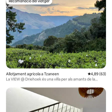
Recomanació del viatger
Recomanació del viatger
Allotjament agrícola a Tzaneen
4,89 de puntua
4,89 (63)
La VIEW @ Driehoek és una vil·la per als amants de la
natura