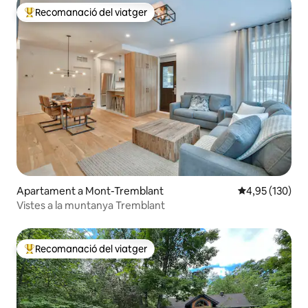
Recomanació del viatger
Principals recomanacions dels viatgers
Apartament a Mont-Tremblant
4,95 de puntuac
4,95 (130)
Vistes a la muntanya Tremblant
Recomanació del viatger
Principals recomanacions dels viatgers