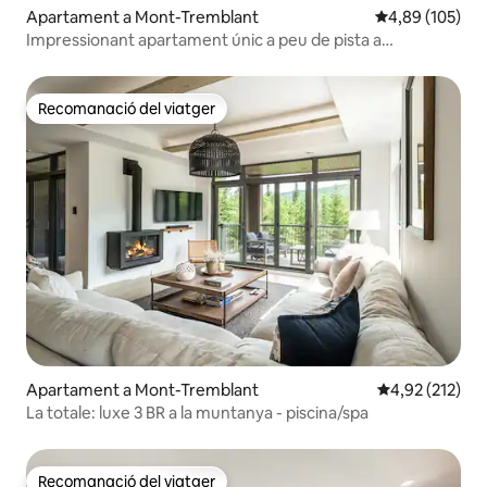
Apartament a Mont-Tremblant
4,89 de puntuac
4,89 (105)
Impressionant apartament únic a peu de pista a
Tremblant!
Recomanació del viatger
Recomanació del viatger
Apartament a Mont-Tremblant
4,92 de puntuac
4,92 (212)
La totale: luxe 3 BR a la muntanya - piscina/spa
Recomanació del viatger