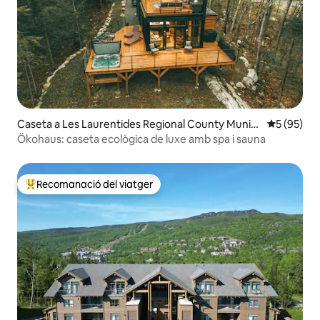
Caseta a Les Laurentides Regional County Munici
5 de puntua
5 (95)
pality
Ökohaus: caseta ecològica de luxe amb spa i sauna
Recomanació del viatger
Principals recomanacions dels viatgers