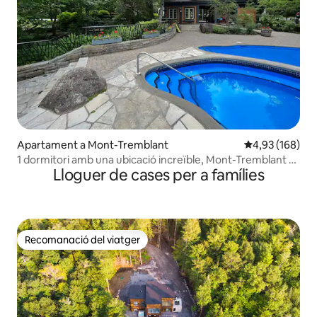
Apartament a Mont-Tremblant
4,93 de puntuac
4,93 (168)
1 dormitori amb una ubicació increïble, Mont-Tremblant /
Lloguer de cases per a famílies
CITQ 297060
Recomanació del viatger
Recomanació del viatger