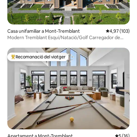
Casa unifamiliar a Mont-Tremblant
4,97 de puntuac
4,97 (103)
Modern Tremblant Esquí/Natació/Golf Carregador de
vehicles elèctrics
Recomanació del viatger
Principals recomanacions dels viatgers
Apartament a Mont-Tremblant
5 de puntu
5 (16)