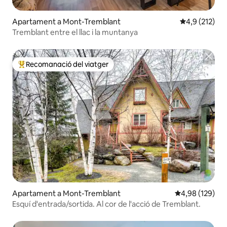
Apartament a Mont-Tremblant
4,9 de puntua
4,9 (212)
Tremblant entre el llac i la muntanya
Recomanació del viatger
Principals recomanacions dels viatgers
Apartament a Mont-Tremblant
4,98 de puntuac
4,98 (129)
Esquí d'entrada/sortida. Al cor de l'acció de Tremblant.