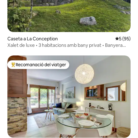
Caseta a La Conception
5 de puntua
5 (95)
Xalet de luxe • 3 habitacions amb bany privat • Banyera
d'hidromassatge • Tremb
Recomanació del viatger
Principals recomanacions dels viatgers