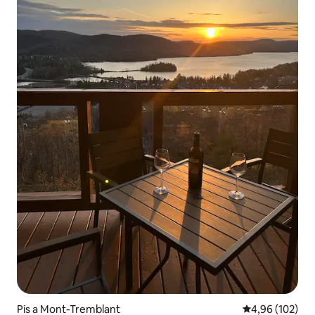
Pis a Mont-Tremblant
4,96 de puntuac
4,96 (102)