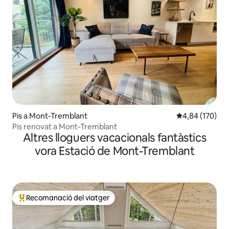
Pis a Mont-Tremblant
4,84 de puntuac
4,84 (170)
Pis renovat a Mont-Tremblant
Altres lloguers vacacionals fantàstics
vora Estació de Mont-Tremblant
Recomanació del viatger
Principals recomanacions dels viatgers