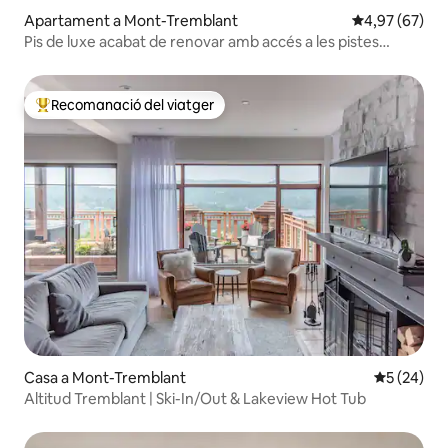
Apartament a Mont-Tremblant
4,97 de puntua
4,97 (67)
Pis de luxe acabat de renovar amb accés a les pistes
d'esquí
Recomanació del viatger
Principals recomanacions dels viatgers
Casa a Mont-Tremblant
5 de puntua
5 (24)
Altitud Tremblant | Ski-In/Out & Lakeview Hot Tub