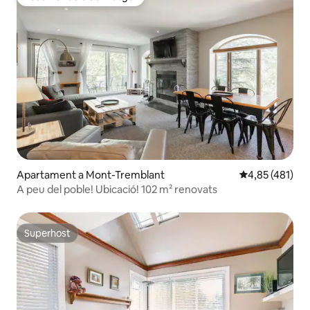
Recomanació del viatger
Apartament a Mont-Tremblant
4,85 de puntuac
4,85 (481)
A peu del poble! Ubicació! 102 m² renovats
Superhost
Superhost