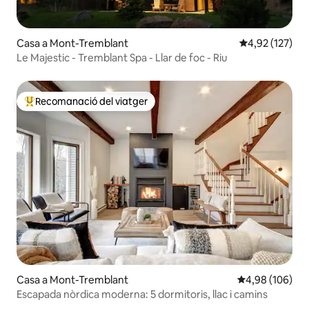
Casa a Mont-Tremblant
4,92 de puntuac
4,92 (127)
Le Majestic - Tremblant Spa - Llar de foc - Riu
Recomanació del viatger
Principals recomanacions dels viatgers
Casa a Mont-Tremblant
4,98 de puntuac
4,98 (106)
Escapada nòrdica moderna: 5 dormitoris, llac i camins