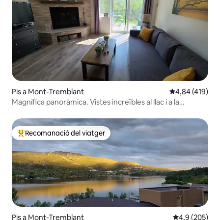
Pis a Mont-Tremblant
4,84 de puntuac
4,84 (419)
Magnífica panoràmica. Vistes increïbles al llac i a la
muntanya
Recomanació del viatger
Principals recomanacions dels viatgers
Pis a Mont-Tremblant
4,9 de puntuac
4,9 (205)