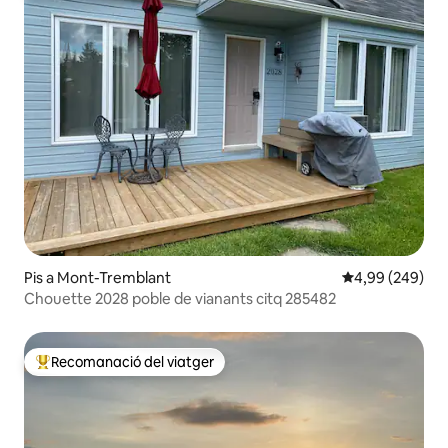
Pis a Mont-Tremblant
4,99 de puntuac
4,99 (249)
Chouette 2028 poble de vianants citq 285482
Recomanació del viatger
Principals recomanacions dels viatgers