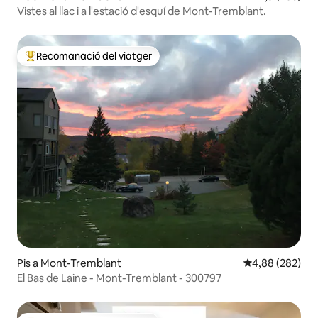
Vistes al llac i a l'estació d'esquí de Mont-Tremblant.
Recomanació del viatger
Principals recomanacions dels viatgers
Pis a Mont-Tremblant
4,88 de puntuac
4,88 (282)
El Bas de Laine - Mont-Tremblant - 300797