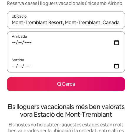
Reserva cases i lloguers vacacionals únics amb Airbnb
Ubicació
Quan els resultats estiguin disponibles, podràs navegar-hi a través 
Arribada
Sortida
Cerca
Els lloguers vacacionals més ben valorats
vora Estació de Mont-Tremblant
Els hostes no ho dubten: aquestes estades estan molt
ben valorades per la ubicació i la netedat, entre altres