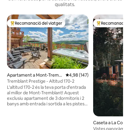
qualitats.
Recomanació del viatger
Recomanació de
Principals recomanacions dels viatgers
Principals recoma
Apartament a Mont-Trembl
4,98 de puntuació mitjana d'un t
4,98 (147)
ant
Tremblant Prestige - Altitud 170-2
L'altitud 170-2 és la teva porta d'entrada
al millor de Mont-Tremblant! Aquest
exclusiu apartament de 3 dormitoris i 2
banys amb entrada i sortida a les pistes
d'esquí està perfectament situat a pocs
passos del vibrant poble de vianants.
Amb vistes panoràmiques al llac i a la
Caseta a La Conce
muntanya, una banyera
Vistes panoràmiq