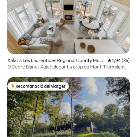
Xalet a Les Laurentides Regional County Muni
4,94 de puntua
4,94 (35)
cipality
El Cedre Blanc | Xalet elegant a prop de Mont-Tremblant
Recomanació del viatger
Principals recomanacions dels viatgers