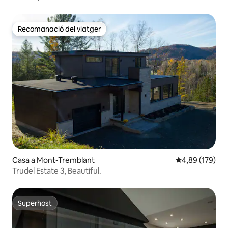
Tremblant
Recomanació del viatger
Recomanació del viatger
Casa a Mont-Tremblant
4,89 de puntuac
4,89 (179)
Trudel Estate 3, Beautiful.
Superhost
Superhost