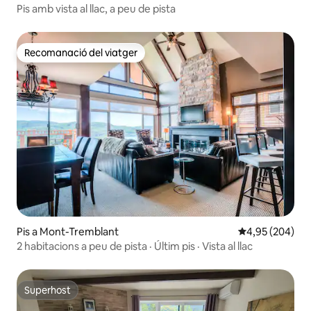
Pis amb vista al llac, a peu de pista
Recomanació del viatger
Recomanació del viatger
Pis a Mont-Tremblant
4,95 de puntuac
4,95 (204)
2 habitacions a peu de pista · Últim pis · Vista al llac
Superhost
Superhost