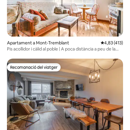
Apartament a Mont-Tremblant
4,83 de puntua
4,83 (413)
Pis acollidor i càlid al poble | A poca distància a peu de la
telecabina
Recomanació del viatger
Recomanació del viatger