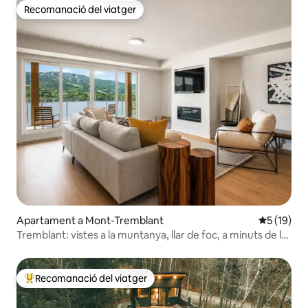
Recomanació del viatger
Recomanació del viatger
Apartament a Mont-Tremblant
5 de puntu
5 (19)
Tremblant: vistes a la muntanya, llar de foc, a minuts de la
muntanya
Recomanació del viatger
Principals recomanacions dels viatgers