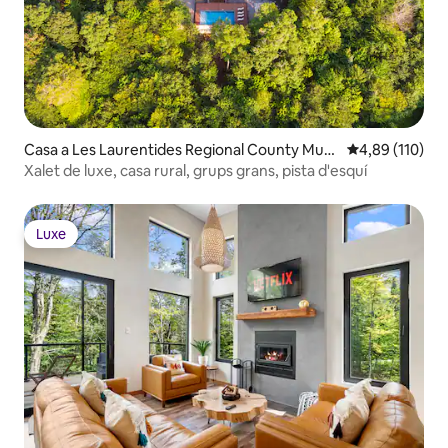
Casa a Les Laurentides Regional County Muni
4,89 de puntuac
4,89 (110)
cipality
Xalet de luxe, casa rural, grups grans, pista d'esquí
Luxe
Luxe