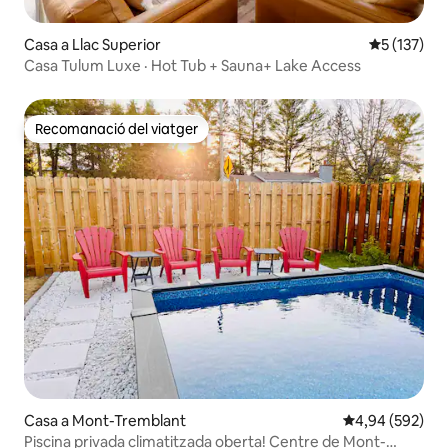
Casa a Llac Superior
5 de puntua
5 (137)
Casa Tulum Luxe · Hot Tub + Sauna+ Lake Access
Recomanació del viatger
Recomanació del viatger
Casa a Mont-Tremblant
4,94 de puntuac
4,94 (592)
Piscina privada climatitzada oberta! Centre de Mont-