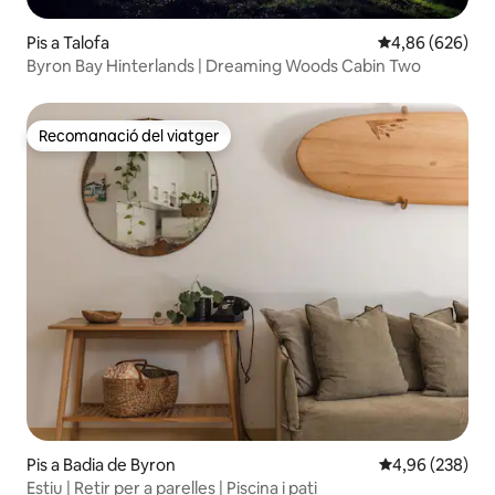
Pis a Talofa
4,86 de puntuac
4,86 (626)
Byron Bay Hinterlands | Dreaming Woods Cabin Two
Recomanació del viatger
Recomanació del viatger
Pis a Badia de Byron
4,96 de puntuac
4,96 (238)
Estiu | Retir per a parelles | Piscina i pati