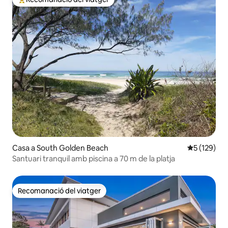
Principals recomanacions dels viatgers
Casa a South Golden Beach
5 de puntua
5 (129)
Santuari tranquil amb piscina a 70 m de la platja
Recomanació del viatger
Recomanació del viatger