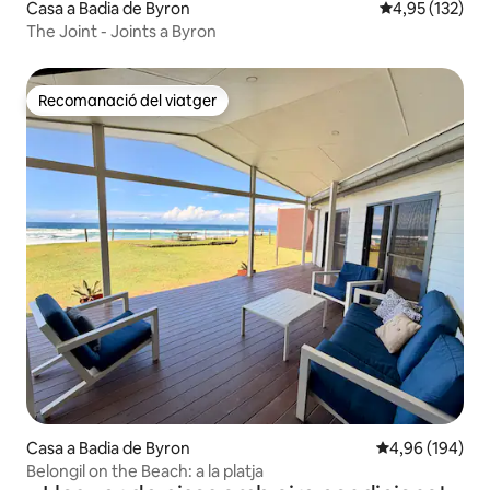
Casa a Badia de Byron
4,95 de puntuac
4,95 (132)
The Joint - Joints a Byron
Recomanació del viatger
Recomanació del viatger
Casa a Badia de Byron
4,96 de puntuac
4,96 (194)
Belongil on the Beach: a la platja