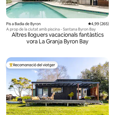
Pis a Badia de Byron
4,99 de puntuac
4,99 (265)
A prop de la ciutat amb piscina - Santana Byron Bay
Altres lloguers vacacionals fantàstics
vora La Granja Byron Bay
Recomanació del viatger
Principals recomanacions dels viatgers