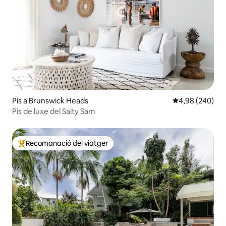
Pis a Brunswick Heads
4,98 de puntuac
4,98 (240)
Pis de luxe del Salty Sam
Recomanació del viatger
Principals recomanacions dels viatgers