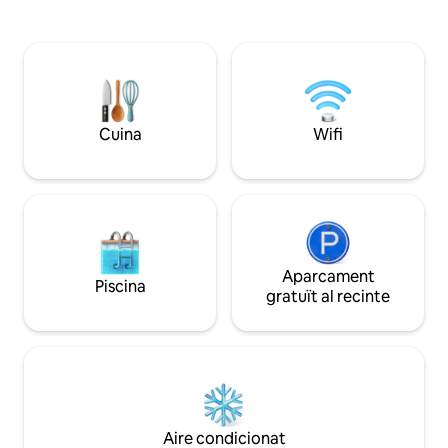
reserva la nostra 
de cent anys, l'Old Dairy Bales ha format
House, a la mateixa propi
part de l'estructura d'una pròspera
minuts de la botiga
granja de productes lactis a
vins naturals. - 15 
l'espectacular Gold Coast Hinterland.
- 20 a Brunswick H
Envoltat d'hectàrees de terres de
Byron Bay - 40 a l
conreu.
Coast
Cuina
Wifi
Aparcament
Piscina
gratuït al recinte
Aire condicionat