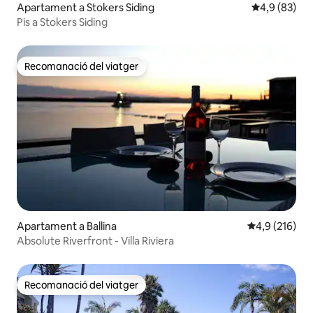
Apartament a Stokers Siding
4,9 de puntua
4,9 (83)
Pis a Stokers Siding
Recomanació del viatger
Recomanació del viatger
Apartament a Ballina
4,9 de puntua
4,9 (216)
Absolute Riverfront - Villa Riviera
Recomanació del viatger
Recomanació del viatger