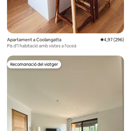
Apartament a Coolangatta
4,97 de puntuac
4,97 (296)
Pis d'1 habitació amb vistes a l'oceà
Recomanació del viatger
Recomanació del viatger