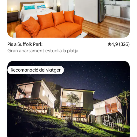
Pis a Suffolk Park
4,9 de puntuac
4,9 (326)
Gran apartament estudi a la platja
Recomanació del viatger
Recomanació del viatger