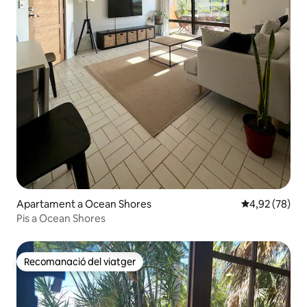
Apartament a Ocean Shores
4,92 de puntua
4,92 (78)
Pis a Ocean Shores
Recomanació del viatger
Recomanació del viatger