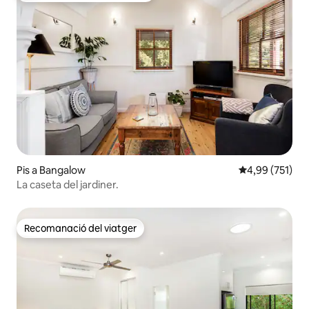
Pis a Bangalow
4,99 de puntuac
4,99 (751)
La caseta del jardiner.
Recomanació del viatger
Recomanació del viatger