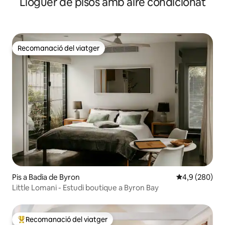
Lloguer de pisos amb aire condicionat
Recomanació del viatger
Recomanació del viatger
Pis a Badia de Byron
4,9 de puntuac
4,9 (280)
Little Lomani - Estudi boutique a Byron Bay
Recomanació del viatger
Principals recomanacions dels viatgers