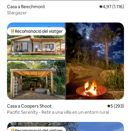
Casa a Beechmont
4,97 de puntuaci
4,97 (1.116)
Stargazer
Recomanació del viatger
Principals recomanacions dels viatgers
Casa a Coopers Shoot
5 de puntuac
5 (293)
Pacific Serenity - Retir a una vil·la en un entorn rural
Recomanació del viatger