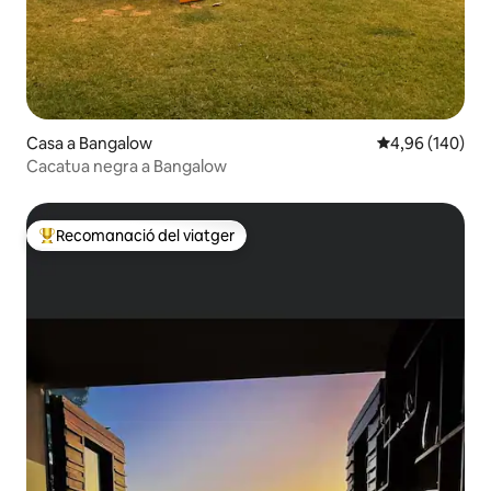
Casa a Bangalow
4,96 de puntuac
4,96 (140)
Cacatua negra a Bangalow
Recomanació del viatger
Principals recomanacions dels viatgers