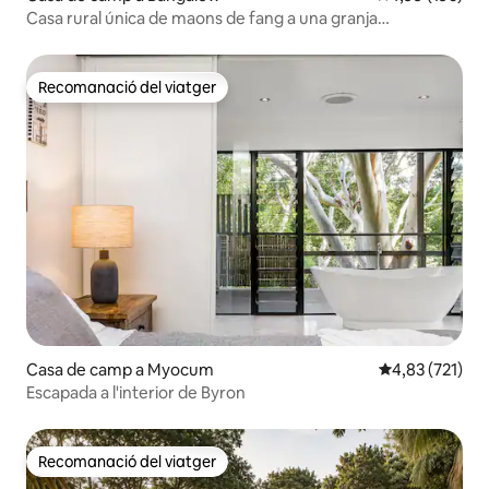
Casa rural única de maons de fang a una granja
encantadora.
Recomanació del viatger
Recomanació del viatger
Casa de camp a Myocum
4,83 de puntuac
4,83 (721)
Escapada a l'interior de Byron
Recomanació del viatger
Recomanació del viatger