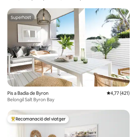
Superhost
Superhost
Pis a Badia de Byron
4,77 de puntua
4,77 (421)
Belongil Salt Byron Bay
Recomanació del viatger
Principals recomanacions dels viatgers