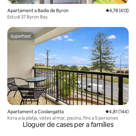
Apartament a Badia de Byron
4,78 de puntua
4,78 (413)
Estudi 37 Byron Bay
Superhost
Superhost
Apartament a Coolangatta
4,81 de puntuac
4,81 (144)
Kirra a la platja, vistes al mar, piscina, fins a 5 persones
Lloguer de cases per a famílies