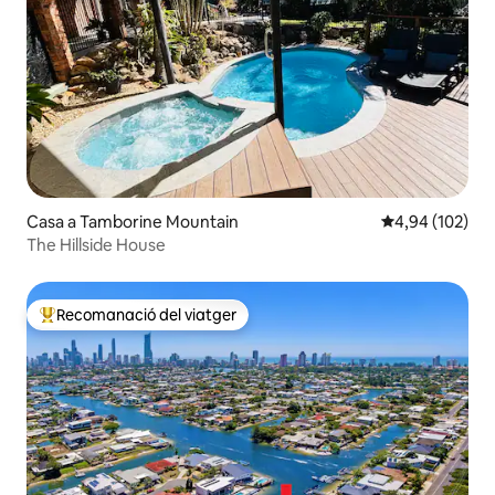
Casa a Tamborine Mountain
4,94 de puntuac
4,94 (102)
The Hillside House
Recomanació del viatger
Principals recomanacions dels viatgers