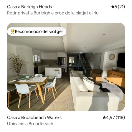
Casa a Burleigh Heads
5 de puntu
5 (21)
Retir privat a Burleigh a prop de la platja i el riu
Recomanació del viatger
Principals recomanacions dels viatgers
Casa a Broadbeach Waters
4,97 de puntua
4,97 (118)
Ubicació a Broadbeach