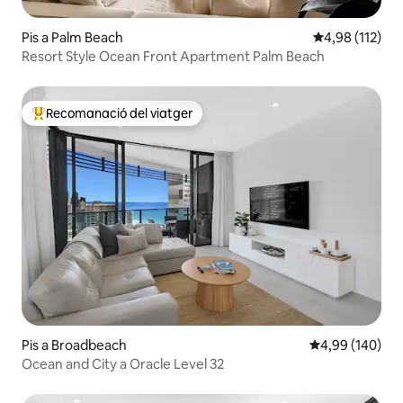
Pis a Palm Beach
4,98 de puntua
4,98 (112)
Resort Style Ocean Front Apartment Palm Beach
Recomanació del viatger
Principals recomanacions dels viatgers
Pis a Broadbeach
4,99 de puntuac
4,99 (140)
Ocean and City a Oracle Level 32