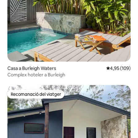
Casa a Burleigh Waters
4,95 de puntuac
4,95 (109)
Complex hoteler a Burleigh
Recomanació del viatger
Recomanació del viatger