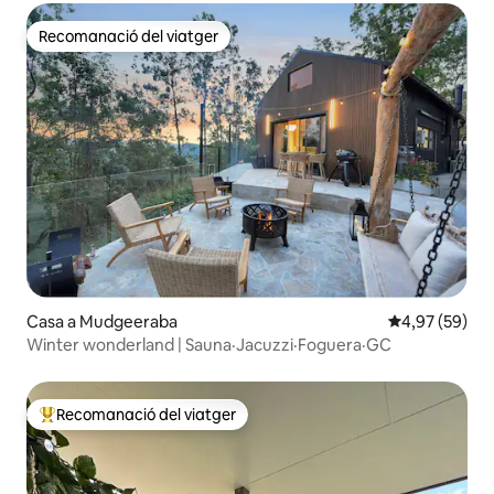
Recomanació del viatger
Recomanació del viatger
Casa a Mudgeeraba
4,97 de puntua
4,97 (59)
Winter wonderland | Sauna·Jacuzzi·Foguera·GC
Recomanació del viatger
Principals recomanacions dels viatgers