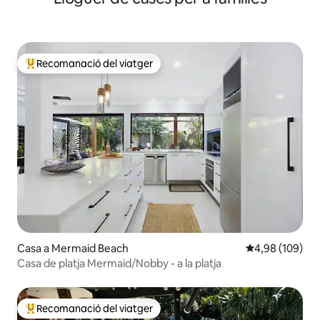
Recomanació del viatger
Principals recomanacions dels viatgers
Casa a Mermaid Beach
4,98 de puntuac
4,98 (109)
Casa de platja Mermaid/Nobby - a la platja
Recomanació del viatger
Principals recomanacions dels viatgers