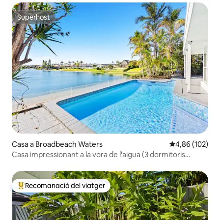
Superhost
Superhost
Casa a Broadbeach Waters
4,86 de puntuac
4,86 (102)
Casa impressionant a la vora de l'aigua (3 dormitoris
grans!)
Recomanació del viatger
Principals recomanacions dels viatgers