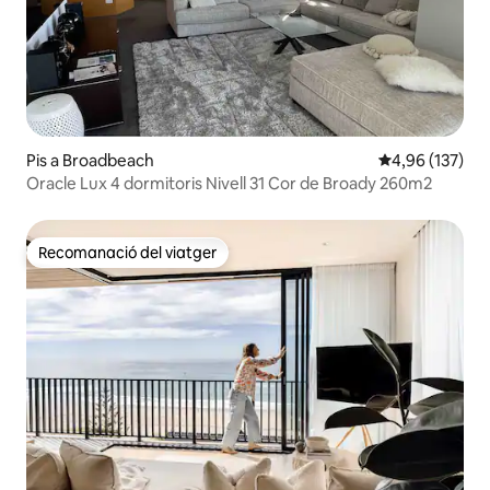
Pis a Broadbeach
4,96 de puntuac
4,96 (137)
Oracle Lux 4 dormitoris Nivell 31 Cor de Broady 260m2
Recomanació del viatger
Recomanació del viatger