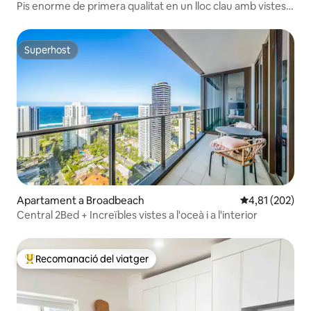
Pis enorme de primera qualitat en un lloc clau amb vistes a
l'oceà 🏝
Superhost
Superhost
Apartament a Broadbeach
4,81 de puntuac
4,81 (202)
Central 2Bed + Increïbles vistes a l'oceà i a l'interior
Recomanació del viatger
Principals recomanacions dels viatgers