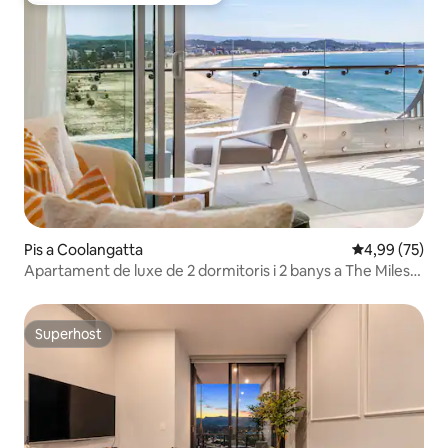
Pis a Coolangatta
4,99 de puntua
4,99 (75)
Apartament de luxe de 2 dormitoris i 2 banys a The Miles
Residences
Superhost
Superhost