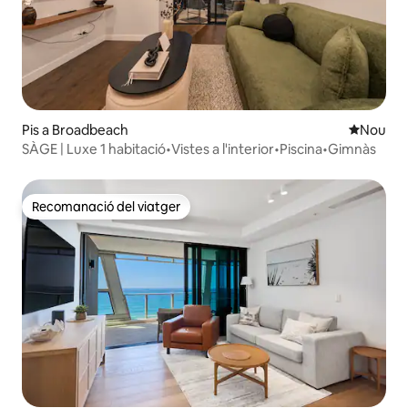
Pis a Broadbeach
Allotjam
Nou
SÀGE | Luxe 1 habitació•Vistes a l'interior•Piscina•Gimnàs
Recomanació del viatger
Recomanació del viatger