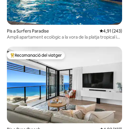
Pis a Surfers Paradise
4,91 de puntuac
4,91 (243)
Ampli apartament ecològic a la vora de la platja tropical i
piscina climatitzada
Recomanació del viatger
Principals recomanacions dels viatgers