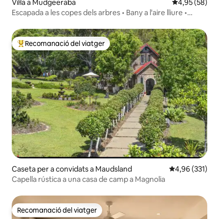
Vil·la a Mudgeeraba
4,95 de puntua
4,95 (58)
Escapada a les copes dels arbres • Bany a l'aire lliure •
Vistes a l'interior
Recomanació del viatger
Principals recomanacions dels viatgers
Caseta per a convidats a Maudsland
4,96 de puntuac
4,96 (331)
Capella rústica a una casa de camp a Magnolia
Recomanació del viatger
Recomanació del viatger