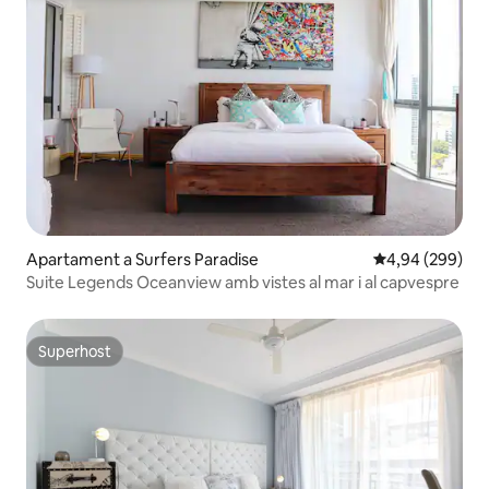
Apartament a Surfers Paradise
4,94 de puntuac
4,94 (299)
Suite Legends Oceanview amb vistes al mar i al capvespre
Superhost
Superhost