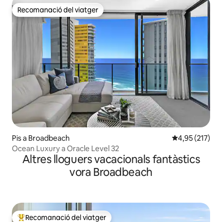
Recomanació del viatger
Recomanació del viatger
Pis a Broadbeach
4,95 de puntuac
4,95 (217)
Ocean Luxury a Oracle Level 32
Altres lloguers vacacionals fantàstics
vora Broadbeach
Recomanació del viatger
Principals recomanacions dels viatgers