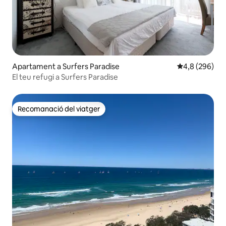
Apartament a Surfers Paradise
4,8 de puntuac
4,8 (296)
El teu refugi a Surfers Paradise
Recomanació del viatger
Recomanació del viatger