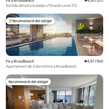
Pis a Broadbeach
4,92 de puntuac
4,92 (127)
Sortida del sol a la platja a l'Oracle Level 212
Recomanació del viatger
Principals recomanacions dels viatgers
Pis a Broadbeach
4,97 de puntuac
4,97 (154)
Apartament de 3 dormitoris a Broadbeach
Recomanació del viatger
Recomanació del viatger