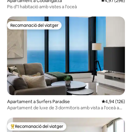
Apartament a Coolangatta
4,97 de puntuac
4,97 (296)
Pis d'1 habitació amb vistes a l'oceà
Recomanació del viatger
Recomanació del viatger
Apartament a Surfers Paradise
4,94 de puntuac
4,94 (126)
Apartament de luxe de 3 dormitoris amb vista a l'oceà a
Meriton
Recomanació del viatger
Principals recomanacions dels viatgers