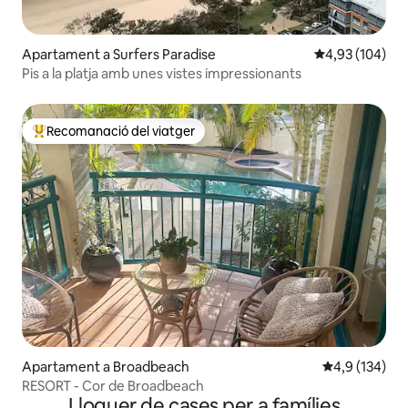
Apartament a Surfers Paradise
4,93 de puntuac
4,93 (104)
Pis a la platja amb unes vistes impressionants
Recomanació del viatger
Principals recomanacions dels viatgers
Apartament a Broadbeach
4,9 de puntua
4,9 (134)
RESORT - Cor de Broadbeach
Lloguer de cases per a famílies