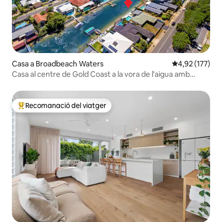
Casa a Broadbeach Waters
4,92 de puntuac
4,92 (177)
Casa al centre de Gold Coast a la vora de l'aigua amb
piscina
Recomanació del viatger
Principals recomanacions dels viatgers