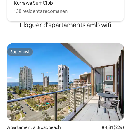
Kurrawa Surf Club
138 residents recomanen
Lloguer d'apartaments amb wifi
Superhost
Superhost
Apartament a Broadbeach
4,81 de puntuac
4,81 (229)