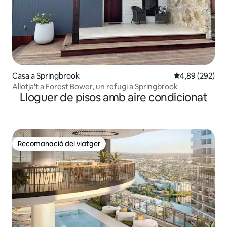
Casa a Springbrook
4,89 de puntuac
4,89 (292)
Allotja't a Forest Bower, un refugi a Springbrook
Lloguer de pisos amb aire condicionat
Recomanació del viatger
Recomanació del viatger