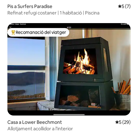
Pis a Surfers Paradise
5 de punt
5 (7)
Refinat refugi costaner | 1 habitació | Piscina
Recomanació del viatger
Principals recomanacions dels viatgers
Casa a Lower Beechmont
5 de puntua
5 (29)
Allotjament acollidor a l'interior