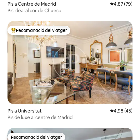
Pis a Centre de Madrid
4,87 de puntua
4,87 (79)
Pis ideal al cor de Chueca
Recomanació del viatger
Principals recomanacions dels viatgers
Pis a Universitat
4,98 de puntua
4,98 (45)
Pis de luxe al centre de Madrid
Recomanació del viatger
Recomanació del viatger