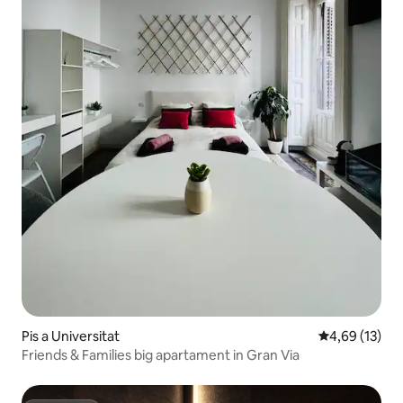
Pis a Universitat
4,69 de puntu
4,69 (13)
Friends & Families big apartament in Gran Via