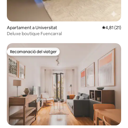
Apartament a Universitat
4,81 de puntu
4,81 (21)
Deluxe boutique Fuencarral
Recomanació del viatger
Recomanació del viatger