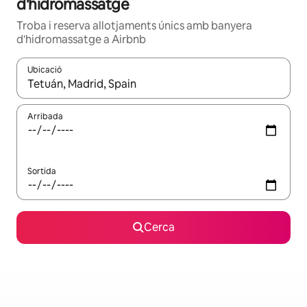
d'hidromassatge
Troba i reserva allotjaments únics amb banyera
d'hidromassatge a Airbnb
Ubicació
Quan els resultats estiguin disponibles, podràs navegar-hi a través 
Arribada
Sortida
Cerca