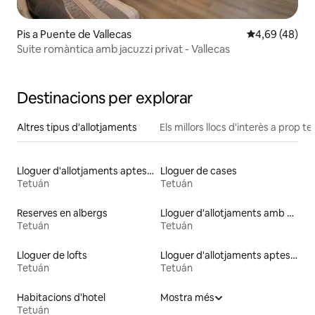
Pis a Puente de Vallecas
4,69 de puntua
4,69 (48)
Suite romàntica amb jacuzzi privat - Vallecas
Destinacions per explorar
Altres tipus d'allotjaments
Els millors llocs d'interès a prop te
Lloguer d'allotjaments aptes per a animals de companyia
Lloguer de cases
Tetuán
Tetuán
Reserves en albergs
Lloguer d'allotjaments amb piscina
Tetuán
Tetuán
Lloguer de lofts
Lloguer d'allotjaments aptes per a famílies
Tetuán
Tetuán
Habitacions d'hotel
Mostra més
Tetuán