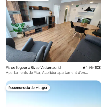
Pis de lloguer a Rivas-Vaciamadrid
4,95 de puntuac
4,95 (103)
Apartaments de Pilar, Acollidor apartament d'un...
Recomanació del viatger
Recomanació del viatger