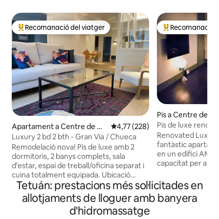
Recomanació del viatger
Recomanació de
Principals recomanacions dels viatgers
Principals recoma
Pis a Centre de Ma
Pis de luxe renova
Apartament a Centre de Ma
4,77 de puntuació mitjana d'un t
4,77 (228)
Renovated Luxury
drid
Luxury 2 bd 2 bth - Gran Via / Chueca
fantàstic apartam
Remodelació nova! Pis de luxe amb 2
en un edifici AMB
dormitoris, 2 banys complets, sala
capacitat per a 3 pers
d'estar, espai de treball/oficina separat i
ubicació excel·len
cuina totalment equipada. Ubicació
de la Gran Via i a 
Tetuán: prestacions més sol·licitades en
immillorable! Esglaons fins a Chueca
estacions de metro
Plaza. A 5 minuts de Gran Via i a 15
allotjaments de lloguer amb banyera
de la Gran Via. A 
minuts del Museu del Prado a peu. El
d'hidromassatge
peu hi ha el Paseo
dormitori principal té un bany privat amb
Prado, Museu Thy