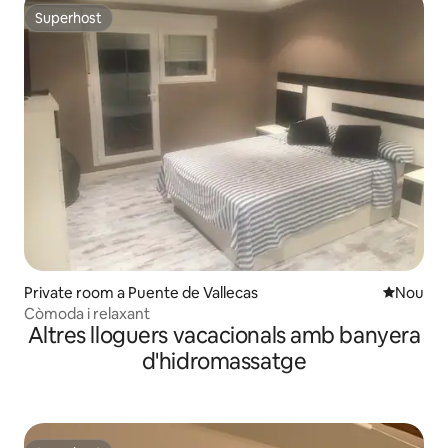
Superhost
Superhost
Private room a Puente de Vallecas
Allotjam
Nou
Còmoda i relaxant
Altres lloguers vacacionals amb banyera
d'hidromassatge