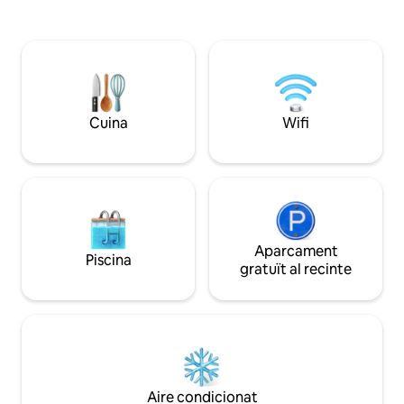
dutxa amb capçal de pluja i un vàter amb
Museu Reina Sofía,
bidet incorporat. L'altre bany complet
Aquesta zona està i
està al costat del vestíbul i disposa d'una
Patrimoni Mundial
banyera d'hidromassatge. Tots els llits
L'aeroport és a 11 k
tenen matalassos de luxe. Llicència
turística: VT 4079
Cuina
Wifi
Aparcament
Piscina
gratuït al recinte
Aire condicionat