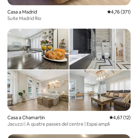
Casa a Madrid
4,76 de puntua
4,76 (371)
Suite Madrid Rio
Casa a Chamartín
4,67 de puntu
4,67 (12)
Jacuzzi | A quatre passes del centre | Espai ampli