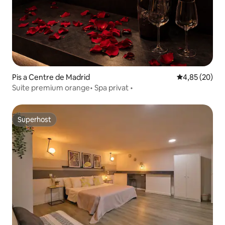
Pis a Centre de Madrid
4,85 de puntua
4,85 (20)
Suite premium orange• Spa privat •
Superhost
Superhost