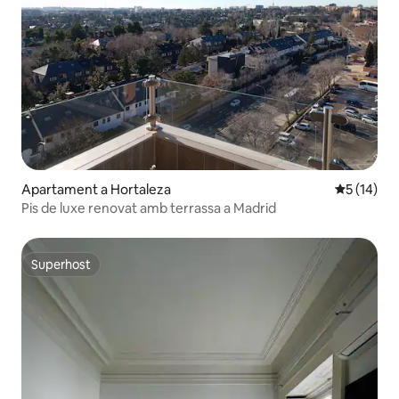
Apartament a Hortaleza
5 de puntu
5 (14)
Pis de luxe renovat amb terrassa a Madrid
Superhost
Superhost