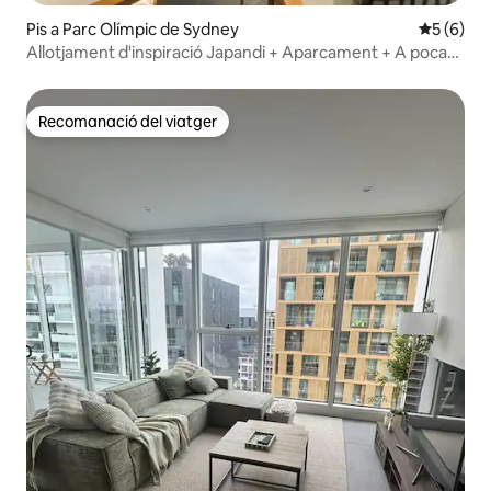
Pis a Parc Olímpic de Sydney
5 de punt
5 (6)
Allotjament d'inspiració Japandi + Aparcament + A poca
distància a peu dels estadis!
Recomanació del viatger
Recomanació del viatger