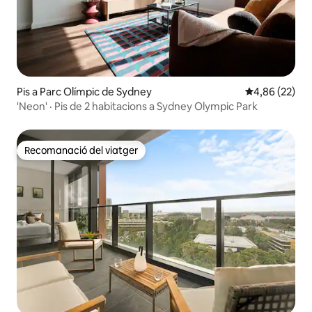
Pis a Parc Olímpic de Sydney
4,86 de puntua
4,86 (22)
'Neon' · Pis de 2 habitacions a Sydney Olympic Park
Recomanació del viatger
Recomanació del viatger