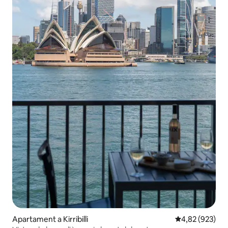
Apartament a Kirribilli
4,82 de puntuac
4,82 (923)