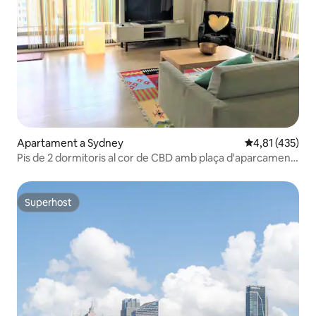
Apartament a Sydney
4,81 de puntua
4,81 (435)
Pis de 2 dormitoris al cor de CBD amb plaça d'aparcament
gratuït
Superhost
Superhost