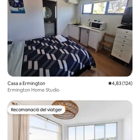
Casa a Ermington
4,83 de puntuac
4,83 (124)
Ermington Home Studio
Recomanació del viatger
Recomanació del viatger