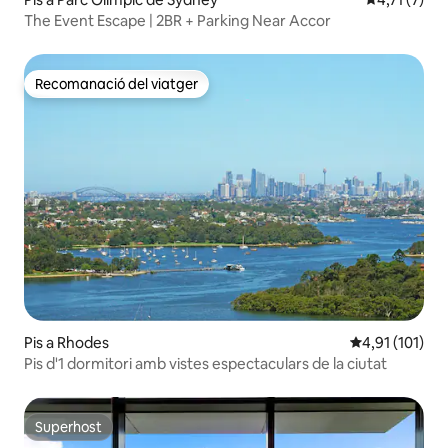
The Event Escape | 2BR + Parking Near Accor
Recomanació del viatger
Recomanació del viatger
Pis a Rhodes
4,91 de puntua
4,91 (101)
Pis d'1 dormitori amb vistes espectaculars de la ciutat
Superhost
Superhost