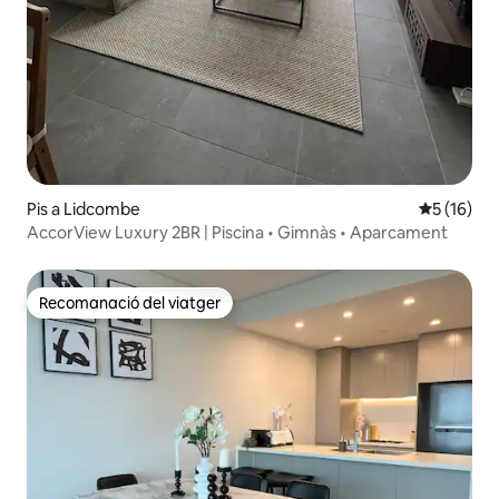
Pis a Lidcombe
5 de puntu
5 (16)
AccorView Luxury 2BR | Piscina • Gimnàs • Aparcament
Recomanació del viatger
Recomanació del viatger