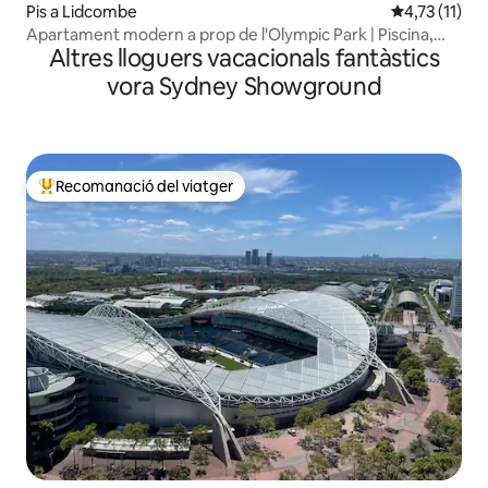
Pis a Lidcombe
4,73 de puntu
4,73 (11)
Apartament modern a prop de l'Olympic Park | Piscina,
Altres lloguers vacacionals fantàstics
gimnàs i aparcament
vora Sydney Showground
Recomanació del viatger
Principals recomanacions dels viatgers