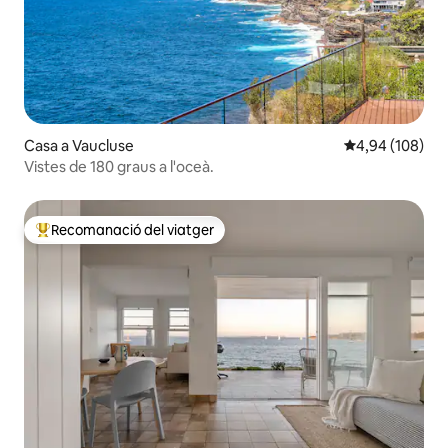
Casa a Vaucluse
4,94 de puntuac
4,94 (108)
Vistes de 180 graus a l'oceà.
Recomanació del viatger
Principals recomanacions dels viatgers