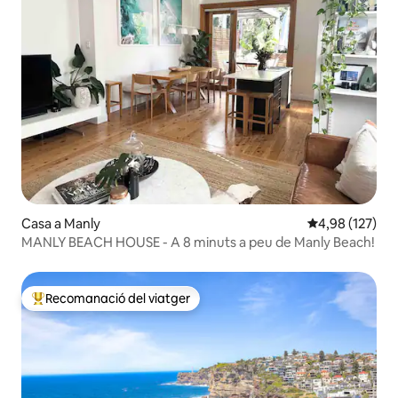
Casa a Manly
4,98 de puntuac
4,98 (127)
MANLY BEACH HOUSE - A 8 minuts a peu de Manly Beach!
Recomanació del viatger
Principals recomanacions dels viatgers