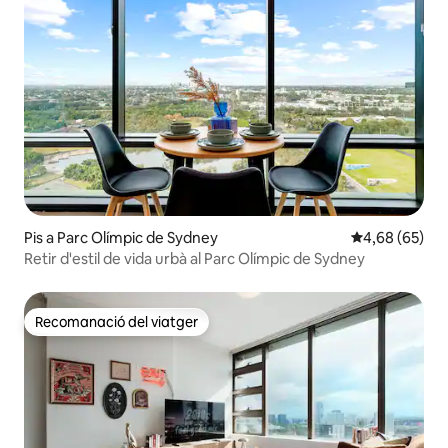
Pis a Parc Olímpic de Sydney
4,68 de puntua
4,68 (65)
Retir d'estil de vida urbà al Parc Olímpic de Sydney
Recomanació del viatger
Recomanació del viatger