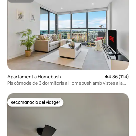
Superhost
Apartament a Homebush
4,86 de puntuac
4,86 (124)
Pis còmode de 3 dormitoris a Homebush amb vistes a la
ciutat i a prop del tren
Recomanació del viatger
Recomanació del viatger