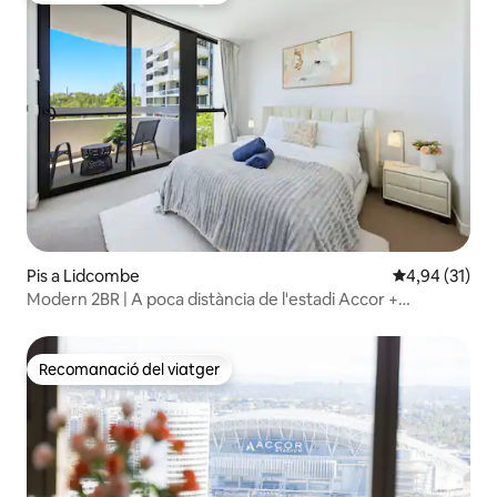
Pis a Lidcombe
4,94 de puntu
4,94 (31)
Modern 2BR | A poca distància de l'estadi Accor +
Aparcament
Recomanació del viatger
Recomanació del viatger