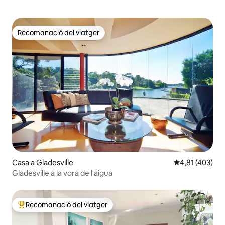
Recomanació del viatger
Recomanació del viatger
Casa a Gladesville
4,81 de puntuac
4,81 (403)
Gladesville a la vora de l'aigua
Recomanació del viatger
Principals recomanacions dels viatgers