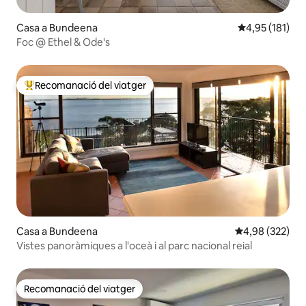
Casa a Bundeena
4,95 de puntua
4,95 (181)
Foc @ Ethel & Ode's
Recomanació del viatger
Principals recomanacions dels viatgers
Casa a Bundeena
4,98 de puntuac
4,98 (322)
Vistes panoràmiques a l'oceà i al parc nacional reial
Recomanació del viatger
Recomanació del viatger