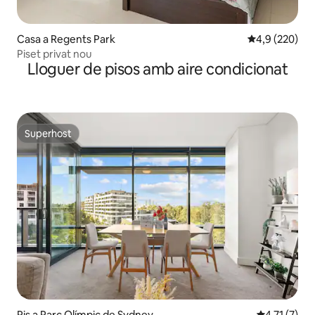
Casa a Regents Park
4,9 de puntuac
4,9 (220)
Piset privat nou
Lloguer de pisos amb aire condicionat
Superhost
Superhost
Pis a Parc Olímpic de Sydney
4,71 de punt
4,71 (7)