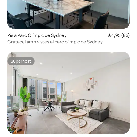
Pis a Parc Olímpic de Sydney
4,95 de puntua
4,95 (83)
Gratacel amb vistes al parc olímpic de Sydney
Superhost
Superhost