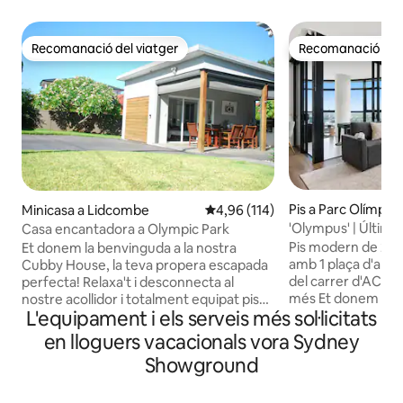
Recomanació del viatger
Recomanació del 
Recomanació del viatger
Recomanació del 
Pis a Parc Olímpic
Minicasa a Lidcombe
4,96 de puntuació mitjana d'un t
4,96 (114)
'Olympus' | Últim p
Casa encantadora a Olympic Park
aparcament gratuït
Pis modern de 2 ha
Et donem la benvinguda a la nostra
amb 1 plaça d'apar
Cubby House, la teva propera escapada
del carrer d'ACCO
perfecta! Relaxa't i desconnecta al
més Et donem la benvinguda al teu
nostre acollidor i totalment equipat pis
L'equipament i els serveis més sol·licitats
prestigiós refugi s
de l'àvia. Aquest refugi privat ofereix: 1
Sydney, a poca di
dormitori amb un llit doble per a nits
en lloguers vacacionals vora Sydney
Stadium i del Qud
tranquil·les 1 bany modern i bugaderia
Showground
d'aparcament segu
Exclusiva zona d'entreteniment i
serveis de primera
menjador de planta oberta Espai privat a
balcó privat, una te
l'aire lliure amb barbacoa Pati davanter