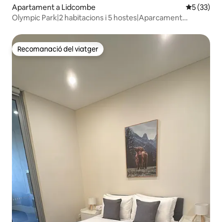
Apartament a Lidcombe
5 de puntu
5 (33)
Olympic Park|2 habitacions i 5 hostes|Aparcament
gratuït|Vistes de la ciutat
Recomanació del viatger
Recomanació del viatger