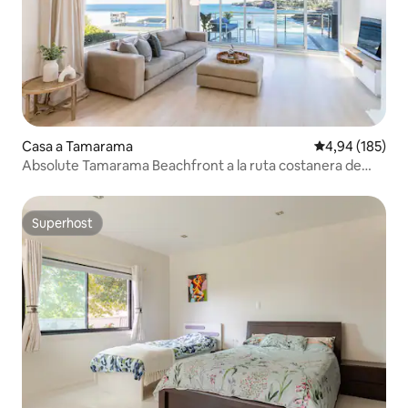
Casa a Tamarama
4,94 de puntuac
4,94 (185)
Absolute Tamarama Beachfront a la ruta costanera de
Bondi
Superhost
Superhost