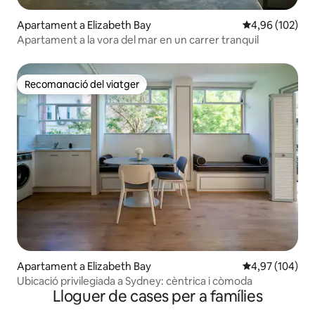
Apartament a Elizabeth Bay
4,96 de puntuac
4,96 (102)
Apartament a la vora del mar en un carrer tranquil
Recomanació del viatger
Recomanació del viatger
Apartament a Elizabeth Bay
4,97 de puntuac
4,97 (104)
Ubicació privilegiada a Sydney: cèntrica i còmoda
Lloguer de cases per a famílies