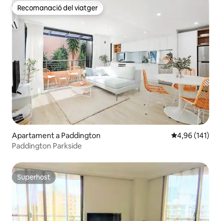
Recomanació del viatger
Recomanació del viatger
Apartament a Paddington
4,96 de puntuac
4,96 (141)
Paddington Parkside
Superhost
Superhost