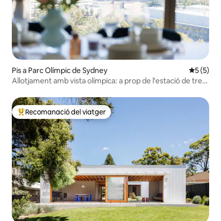
Pis a Parc Olímpic de Sydney
5 de punt
5 (5)
Allotjament amb vista olímpica: a prop de l'estació de tren
i de botigues
Recomanació del viatger
Principals recomanacions dels viatgers