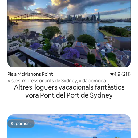
Pis a McMahons Point
4,9 de puntua
4,9 (211)
Vistes impressionants de Sydney, vida còmoda
Altres lloguers vacacionals fantàstics
vora Pont del Port de Sydney
Superhost
Superhost