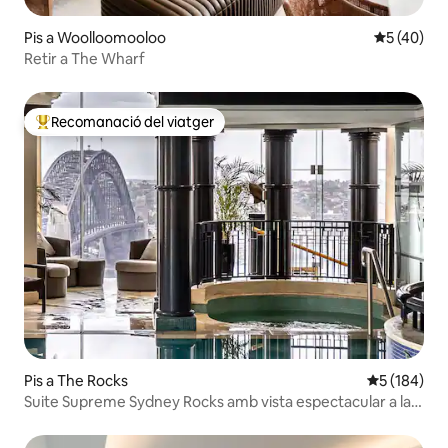
Pis a Woolloomooloo
5 de puntu
5 (40)
Retir a The Wharf
Recomanació del viatger
Principals recomanacions dels viatgers
Pis a The Rocks
5 de puntuac
5 (184)
Suite Supreme Sydney Rocks amb vista espectacular a la
piscina