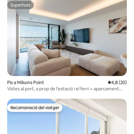
Superhost
Superhost
Pis a Milsons Point
4,8 de puntua
4,8 (20)
Vistes al port, a prop de l'estació i el ferri + aparcament
gratuït
Recomanació del viatger
Recomanació del viatger