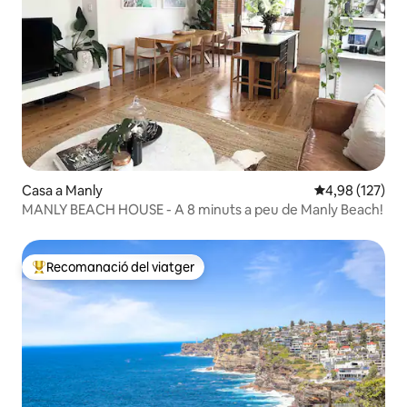
Casa a Manly
4,98 de puntuac
4,98 (127)
MANLY BEACH HOUSE - A 8 minuts a peu de Manly Beach!
Recomanació del viatger
Principals recomanacions dels viatgers