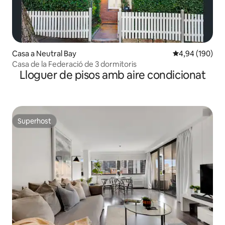
Casa a Neutral Bay
4,94 de puntuac
4,94 (190)
Casa de la Federació de 3 dormitoris
Lloguer de pisos amb aire condicionat
Superhost
Superhost