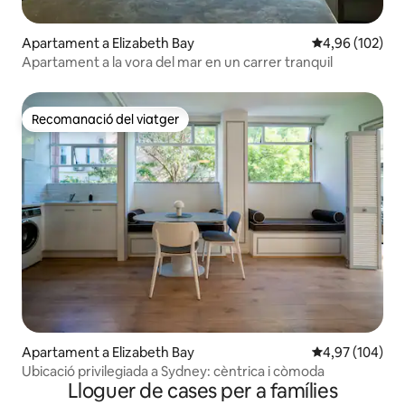
Apartament a Elizabeth Bay
4,96 de puntuac
4,96 (102)
Apartament a la vora del mar en un carrer tranquil
Recomanació del viatger
Recomanació del viatger
Apartament a Elizabeth Bay
4,97 de puntuac
4,97 (104)
Ubicació privilegiada a Sydney: cèntrica i còmoda
Lloguer de cases per a famílies