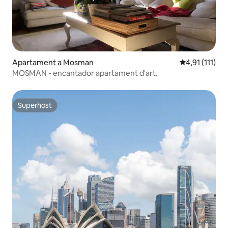
Apartament a Mosman
4,91 de puntua
4,91 (111)
MOSMAN - encantador apartament d'art.
Superhost
Superhost