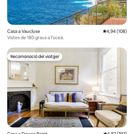
Casa a Vaucluse
4,94 de puntuac
4,94 (108)
Vistes de 180 graus a l'oceà.
Recomanació del viatger
Recomanació del viatger
Casa a Dawes Point
4,87 de puntuac
4,87 (197)