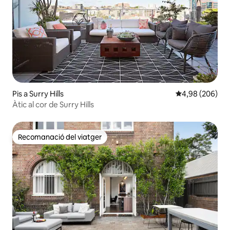
Pis a Surry Hills
4,98 de puntuac
4,98 (206)
Àtic al cor de Surry Hills
Recomanació del viatger
Recomanació del viatger