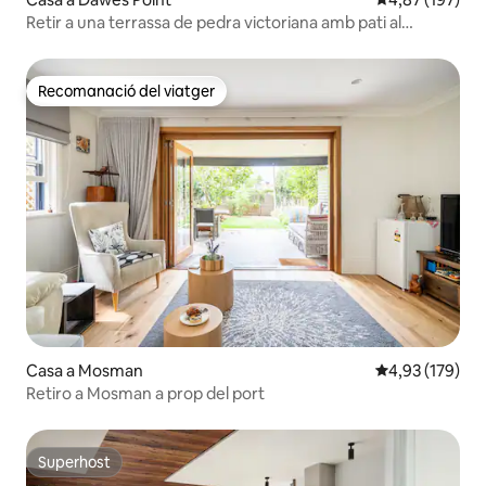
Retir a una terrassa de pedra victoriana amb pati al
darrere
Recomanació del viatger
Recomanació del viatger
Casa a Mosman
4,93 de puntuac
4,93 (179)
Retiro a Mosman a prop del port
Superhost
Superhost