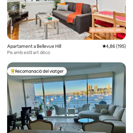
Apartament a Bellevue Hill
4,86 de puntuac
4,86 (195)
Pis amb estil art déco
Recomanació del viatger
Principals recomanacions dels viatgers