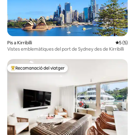
Pis a Kirribilli
5 de punt
5 (5)
Vistes emblemàtiques del port de Sydney des de Kirribilli
Recomanació del viatger
Principals recomanacions dels viatgers