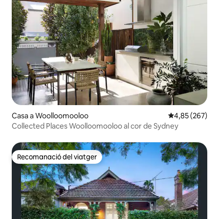
Casa a Woolloomooloo
4,85 de puntuac
4,85 (267)
Collected Places Woolloomooloo al cor de Sydney
Recomanació del viatger
Recomanació del viatger