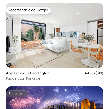
Recomanació del viatger
Recomanació del viatger
Apartament a Paddington
4,96 de puntuac
4,96 (141)
Paddington Parkside
Superhost
Superhost