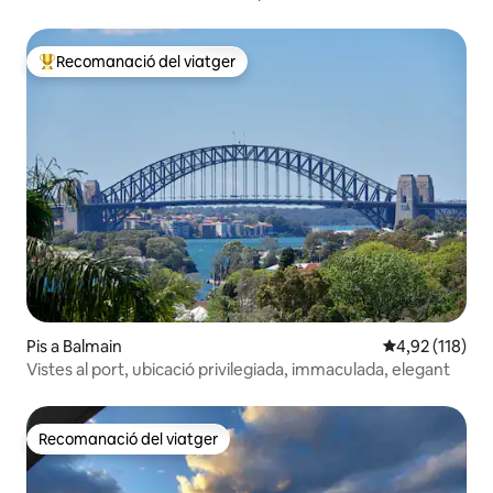
6 persones
Recomanació del viatger
Principals recomanacions dels viatgers
Pis a Balmain
4,92 de puntua
4,92 (118)
Vistes al port, ubicació privilegiada, immaculada, elegant
Recomanació del viatger
Recomanació del viatger