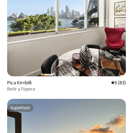
Pis a Kirribilli
5 de puntua
5 (83)
Retir a l'òpera
Superhost
Superhost