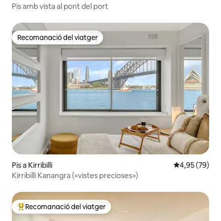
Pis amb vista al pont del port
Recomanació del viatger
Recomanació del viatger
Pis a Kirribilli
4,95 de puntua
4,95 (79)
Kirribilli Kanangra («vistes precioses»)
Recomanació del viatger
Principals recomanacions dels viatgers