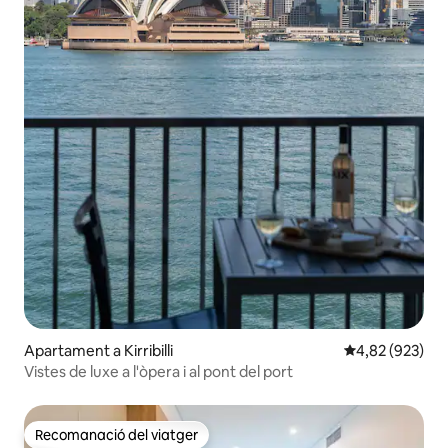
Apartament a Kirribilli
4,82 de puntuac
4,82 (923)
Vistes de luxe a l'òpera i al pont del port
Recomanació del viatger
Recomanació del viatger