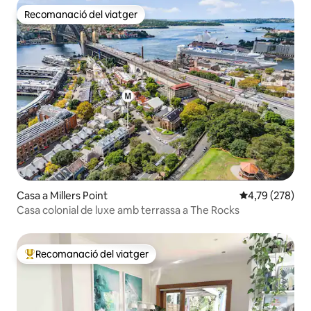
Recomanació del viatger
Recomanació del viatger
Casa a Millers Point
4,79 de puntuac
4,79 (278)
Casa colonial de luxe amb terrassa a The Rocks
Recomanació del viatger
Principals recomanacions dels viatgers