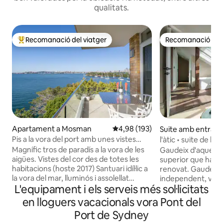
qualitats.
Recomanació del viatger
Recomanació del 
Principals recomanacions dels viatgers
Recomanació del 
Apartament a Mosman
4,98 de puntuació mitjana d'un t
4,98 (193)
Suite amb entrad
dent a Kurraba Po
Pis a la vora del port amb unes vistes
l'àtic • suite de lu
panoràmiques fabuloses
Magnífic tros de paradís a la vora de les
Gaudeix d'aquest à
aigües. Vistes del cor des de totes les
superior que ha 
habitacions (hoste 2017) Santuari idíl·lic a
renovat. Gaudeix 
la vora del mar, lluminós i assolellat
independent, vist
L'equipament i els serveis més sol·licitats
Oficina a domicili independent Tota la
l'aigua i un aspect
roba de llit i l'allotjament s'han netejat
amb la comoditat d
en lloguers vacacionals vora Pont del
professionalment Balcó a l'aire lliure
per conductes de ci
Port de Sydney
perfecte per a begudes/àpats Menjador
troba directament 