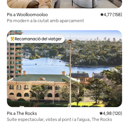
Pis a Woolloomooloo
4,77 de puntua
4,77 (158)
Pis modern a la ciutat amb aparcament
Recomanació del viatger
Principals recomanacions dels viatgers
Pis a The Rocks
4,98 de puntuac
4,98 (120)
Suite espectacular, vistes al pont i a l'aigua, The Rocks