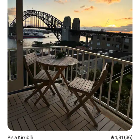
Pis a Kirribilli
4,81 de puntu
4,81 (36)