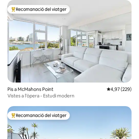
Recomanació del viatger
Principals recomanacions dels viatgers
Pis a McMahons Point
4,97 de puntuac
4,97 (229)
Vistes a l'òpera - Estudi modern
Recomanació del viatger
Principals recomanacions dels viatgers