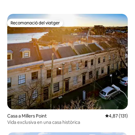
Recomanació del viatger
Recomanació del viatger
Casa a Millers Point
4,87 de puntua
4,87 (131)
Vida exclusiva en una casa històrica