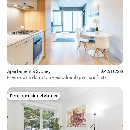
Apartament a Sydney
4,91 de puntuac
4,91 (222)
Preciós d'un dormitori + estudi amb piscina infinita
Recomanació del viatger
Recomanació del viatger