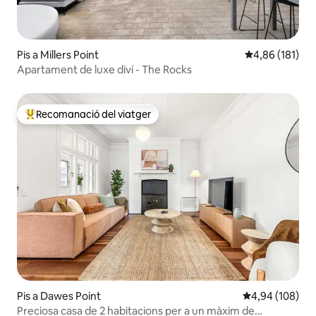
Pis a Millers Point
4,86 de puntuac
4,86 (181)
Apartament de luxe diví - The Rocks
Recomanació del viatger
Principals recomanacions dels viatgers
Pis a Dawes Point
4,94 de puntuac
4,94 (108)
Preciosa casa de 2 habitacions per a un màxim de