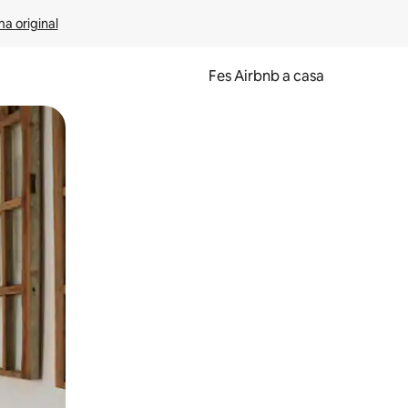
ma original
Fes Airbnb a casa
oc a la pantalla o fent-hi lliscar el dit.