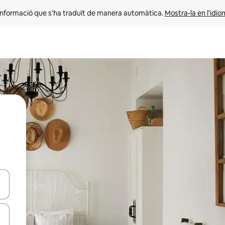
informació que s'ha traduït de manera automàtica. 
Mostra-la en l'idio
ar-hi a través de les tecles de les fletxes (amunt i avall), o bé fent un t