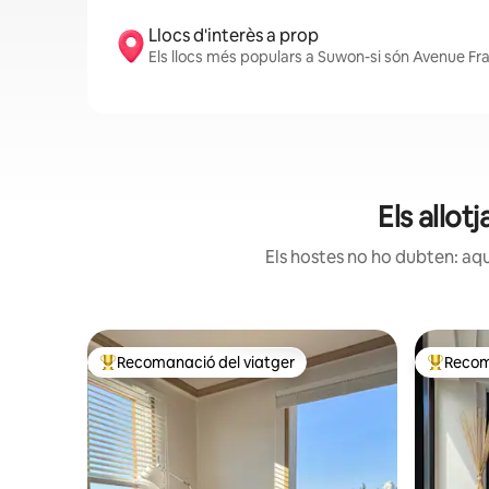
Llocs d'interès a prop
Els llocs més populars a Suwon-si són Avenue 
Els allo
Els hostes no ho dubten: aqu
Recomanació del viatger
Recom
Principals recomanacions dels viatgers
Principa