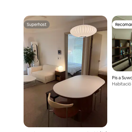
d'amfitrions gestiona aquest espai amb
molta cura perquè puguis descansar
durant el teu viatge tan intens.
Superhost
Recomana
Superhost
Recomana
Pis a Suw
Habitació
Haenggung
nord | As
Estada tra
Hwaseong