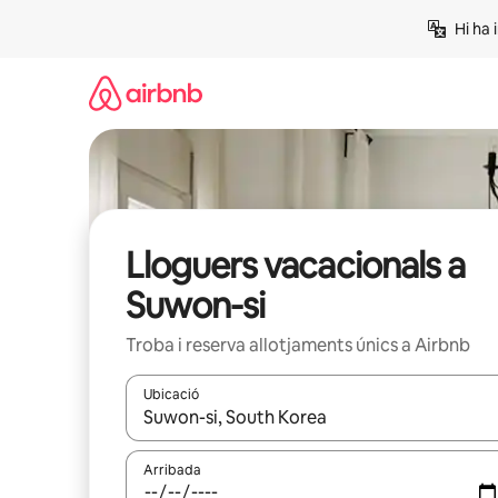
Salta
Hi ha 
Lloguers vacacionals a
Suwon-si
Troba i reserva allotjaments únics a Airbnb
Ubicació
Quan els resultats estiguin disponibles, podràs naveg
Arribada