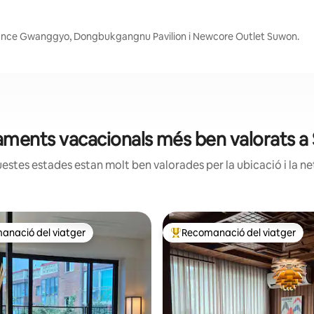
France Gwanggyo, Dongbukgangnu Pavilion i Newcore Outlet Suwon.
tjaments vacacionals més ben valorats a
estes estades estan molt ben valorades per la ubicació i la net
anació del viatger
Recomanació del viatger
ls recomanacions dels viatgers
Principals recomanacions dels 