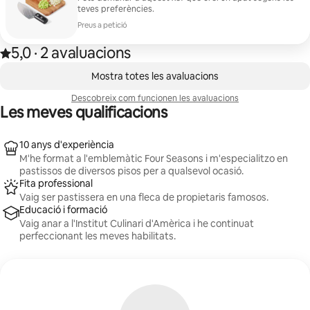
teves preferències.
Preus a petició
5,0
·
2 avaluacions
Puntuació amb estrelles: 5,0 de 5, basada en 2 avaluacions
,
Et mostrem 0 elements (en total, n'hi ha 0)
Mostra totes les avaluacions
Descobreix com funcionen les avaluacions
Les meves qualificacions
10 anys d'experiència
M'he format a l'emblemàtic Four Seasons i m'especialitzo en
pastissos de diversos pisos per a qualsevol ocasió.
Fita professional
Vaig ser pastissera en una fleca de propietaris famosos.
Educació i formació
Vaig anar a l'Institut Culinari d'Amèrica i he continuat
perfeccionant les meves habilitats.