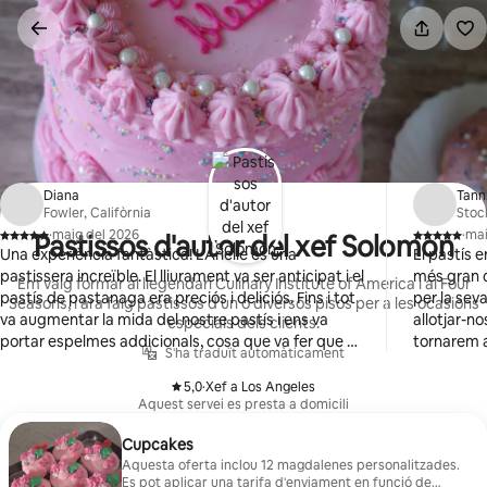
Salta
Diana
Tann
Fowler, Califòrnia
Stoc
·
maig del 2026
·
mai
Pastissos d'autor del xef Solomon
,
,
Una experiència fantàstica! L'Arielle és una
El pastís e
pastissera increïble. El lliurament va ser anticipat i el
més gran 
Em vaig formar al llegendari Culinary Institute of America i al Four
pastís de pastanaga era preciós i deliciós. Fins i tot
per la sev
Seasons, i ara faig pastissos d'un o diversos pisos per a les ocasions
va augmentar la mida del nostre pastís i ens va
allotjar-n
especials dels clients.
portar espelmes addicionals, cosa que va fer que el
tornarem a
S'ha traduït automàticament
nostre pastís fos encara més especial. Gràcies per
l'excel·lent servei.
5,0
·
Xef a Los Angeles
,
Aquest servei es presta a domicili
Cupcakes
Aquesta oferta inclou 12 magdalenes personalitzades.
Es pot aplicar una tarifa d'enviament en funció de