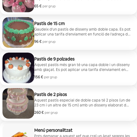
l'adreça de lliurament.
65 €
65 € per grup
per grup
Pastís de 15 cm
Gaudeix d'un pastís de disseny amb doble capa. Es pot
aplicar una tarifa d'enviament en funció de l'adreça de
lliurament.
96 €
96 € per grup
per grup
Pastís de 9 polzades
Aquest pastís més gran té una capa doble i un disseny
amb glaçat. Es pot aplicar una tarifa d'enviament en
funció de l'adreça de lliurament.
156 €
156 € per grup
per grup
Pastís de 2 pisos
Aquest pastís especial de doble capa té 2 pisos (un de
23 cm i un altre de 15 cm) amb un disseny elaborat de
glaçat. El preu inicial d'aquesta opció és de 300 $. Es
260 €
260 € per grup
per grup
pot aplicar una tarifa d'enviament en funció de
l'adreça de lliurament.
Menú personalitzat
Pots demanar a aquest xef que creï un àpat segons les