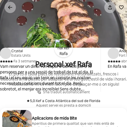
Salta
Crystal
And
Estats Units
Fort
·
Fa 3 setmanes
·
abr
Personal xef Rafa
,
,
Vam reservar un dinar i un sopar a domicili per a 16
En Rafa va 
persones per a una sessió de treball de tot el dia. El
Et porto a taula plats de restaurant! Personalitzats, frescos i
Rafa i el seu equip van tenir en compte les nostres
elaborats amb passió per adaptar-se al teu gust, estil de vida i horari.
necessitats i peticions durant tot el dia. Però,
Treballar amb mi és molt fàcil i puc desplaçar-me a on siguis!
sobretot, el menjar era increïble! Sens dubte,
S'ha traduït automàticament
tornarem a reservar amb ell quan siguem a la ciutat!
5,0
·
Xef a Costa Atlàntica del sud de Florida
,
Aquest servei es presta a domicili
Aplicacions de mida Bite
Aperitius de primera qualitat que van més enllà de