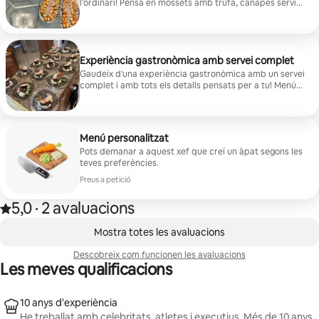
l'ordinari! Pensa en mossets amb trufa, canapés servits
amb estil i sabors d'arreu del món. Un espai dissenyat
a la perfecció per sorprendre els hostes i oferir-los una
experiència culinària inoblidable!
Experiència gastronòmica amb servei complet
Gaudeix d'una experiència gastronòmica amb un servei
complet i amb tots els detalls pensats per a tu! Menús
elaborats per xefs, plats de qualitat de restaurant i un
servei impecable des de la comoditat de casa teva.
Relaxa't i gaudeix de cada plat. Aquesta és la vida que
et mereixes. Reserva ara!
Menú personalitzat
Pots demanar a aquest xef que creï un àpat segons les
teves preferències.
Preus a petició
5,0
·
2 avaluacions
Puntuació amb estrelles: 5,0 de 5, basada en 2 avaluacions
,
Et mostrem 0 elements (en total, n'hi ha 0)
Mostra totes les avaluacions
Descobreix com funcionen les avaluacions
Les meves qualificacions
10 anys d'experiència
He treballat amb celebritats, atletes i executius. Més de 10 anys