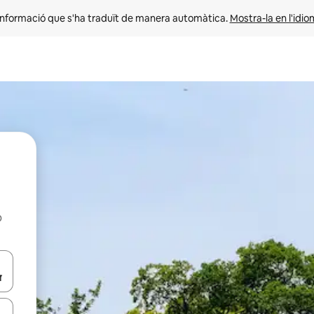
informació que s'ha traduït de manera automàtica. 
Mostra-la en l'idio
b
ar-hi a través de les tecles de les fletxes (amunt i avall), o bé fent un t