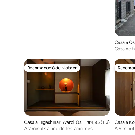
Casa a O
Casa de f
Umeda pe
Recomanació del viatger
Recomana
Recomanació del viatger
Recomana
Casa a Higashinari Ward, Osa
4,95 de puntuació mitja
4,95 (113)
Casa a K
ka
A 2 minuts a peu de l'estació més
A 9 minuts
propera, molt còmode / Parc i pista de
de l'estac