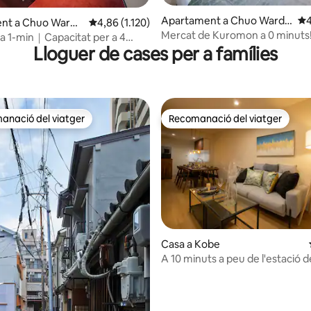
a d'un total de 5; 371 avaluacions
Apartament a Chuo Ward,
4,
4
nt a Chuo Ward,
4,86 de puntuació mitjana d'un total de 5; 1.12
4,86 (1.120)
Osaka
Mercat de Kuromon a 0 minut
 1-min｜Capacitat per a 4
de la zona de Minami/KR3
Lloguer de cases per a famílies
｜Shinsaibashi｜Menjar i
anació del viatger
Recomanació del viatger
ls recomanacions dels viatgers
Recomanació del viatger
a d'un total de 5; 138 avaluacions
Casa a Kobe
A 10 minuts a peu de l'estació 
/ a prop de Kobe Harborland