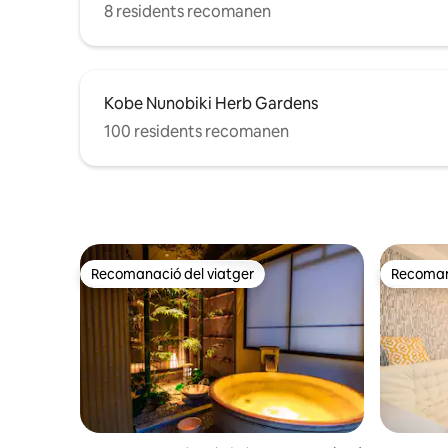
sostre estirat.L'exterior és un disseny
8 residents recomanen
elegant inimaginable per estimular les
teves sensibilitats. També hi ha una cuina
a l'illa amb una taula enorme.També és un
lloc fantàstic per a petits esdeveniments.
Kobe Nunobiki Herb Gardens
No obstant això, cal tenir en compte el
terrat obert.Un cafè meravellós al matí
100 residents recomanen
amb vistes a l'enrenou de la ciutat és el
millor. Gaudeix d'una experiència
especial a Kobe en un racó de la ciutat.
Recomanació del viatger
Recomana
Recomanació del viatger
Recomana