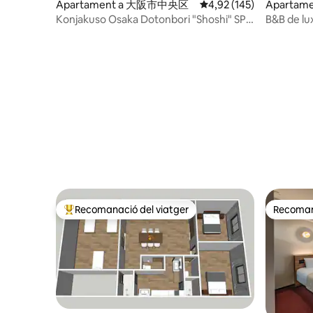
Apartament a 大阪市中央区
4,92 de puntuació mitjan
4,92 (145)
Apartame
Konjakuso Osaka Dotonbori "Shoshi" SPA
B&B de lu
Stay
comercial
Nihonbash
Recomanació del viatger
Recomana
Principals recomanacions dels viatgers
Recomana