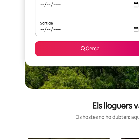
Sortida
Cerca
Els lloguers
Els hostes no ho dubten: aqu