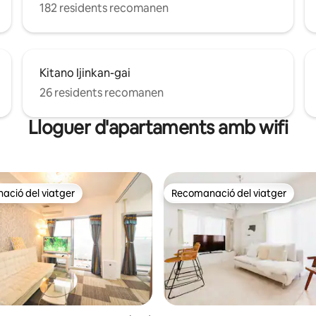
182 residents recomanen
Kitano Ijinkan-gai
26 residents recomanen
Lloguer d'apartaments amb wifi
ció del viatger
Recomanació del viatger
ció del viatger
Recomanació del viatger