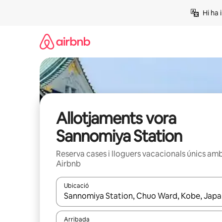
Salta
Hi ha 
Allotjaments vora
Sannomiya Station
Reserva cases i lloguers vacacionals únics am
Airbnb
Ubicació
Quan els resultats estiguin disponibles, podràs naveg
Arribada