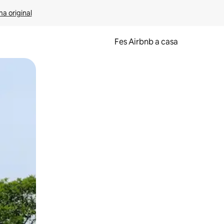
ma original
Fes Airbnb a casa
oc a la pantalla o fent-hi lliscar el dit.