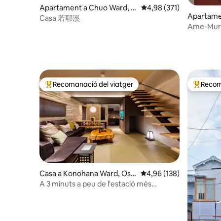
Apartament a Chuo Ward, O
4,98 de puntuació mitjan
4,98 (371)
Apartame
saka
Casa 若耶溪
Osaka
Ame-Mura
persones
vintage
Recomanació del viatger
Recom
Principals recomanacions dels viatgers
Principa
Casa a Konohana Ward, Osa
4,96 de puntuació mitjan
4,96 (138)
ka
A 3 minuts a peu de l'estació més
propera / 15 minuts amb tren a USJ /
Allotjament de disseny / Lien de premier