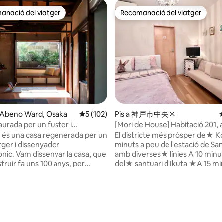
anació del viatger
Recomanació del viatger
ls recomanacions dels viatgers
Recomanació del viatger
 Abeno Ward, Osaka
5 de puntuació mitjana d'un total de 5; 10
5 (102)
Pis a 神戸市中央区
aurada per un fuster i
[Mori de House] Habitació 201,
or amant dels viatges
de Sannomiya, Kobe
 és una casa regenerada per un
El districte més pròsper de★ K
tger i dissenyador
minuts a peu de l'estació de S
ònic. Vam dissenyar la casa, que
amb diverses★ línies A 10 minu
truir fa uns 100 anys, per
del★ santuari d'Ikuta ★A 15 mi
'encant dels materials de
peu d'Inmikan, Nanjing-cho a 3
d'★Osaka Bona ubicació, amb 
., i reutilitzar-les. Ens
de queviures i grans magatzem
em a utilitzar materials de
de l'edifici. ★La zona més pròspera de la
s. Sol i ombres al matí,
ciutat de Kobe A 5 minuts a pe
i un lloc acollidor on les quatre
l'estació de Sannomiya amb★ l
a d'un total de 5; 193 avaluacions