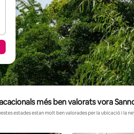
 vacacionals més ben valorats vora Sann
estes estades estan molt ben valorades per la ubicació i la net