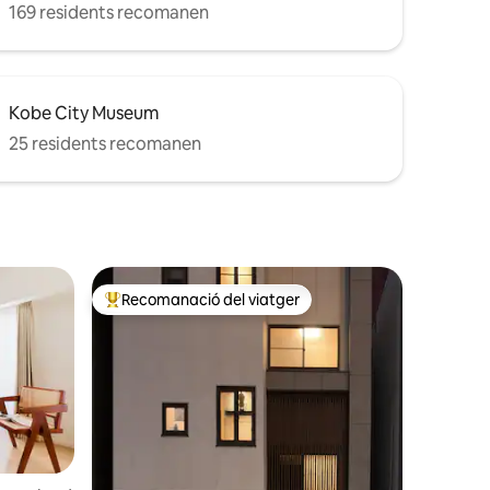
169 residents recomanen
Kobe City Museum
25 residents recomanen
Recomanació del viatger
Principals recomanacions dels viatgers