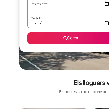
Sortida
Cerca
Els lloguers
Els hostes no ho dubten: aqu