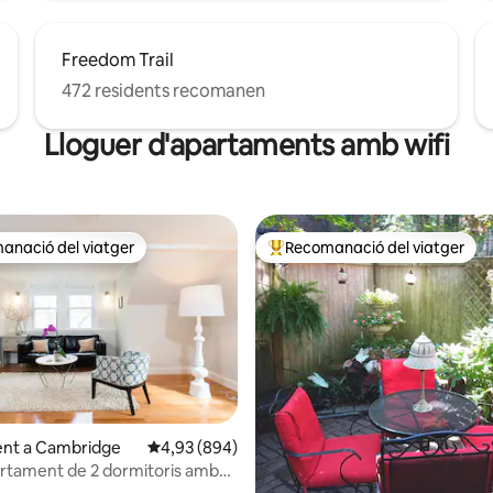
Freedom Trail
472 residents recomanen
Lloguer d'apartaments amb wifi
anació del viatger
Recomanació del viatger
ls recomanacions dels viatgers
Principals recomanacions dels 
nt a Cambridge
4,93 de puntuació mitjana d'un total de 5; 894
4,93 (894)
rtament de 2 dormitoris amb
a d'un total de 5; 167 avaluacions
l terrat i sense despeses de