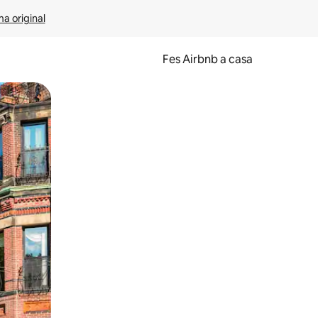
ma original
Fes Airbnb a casa
oc a la pantalla o fent-hi lliscar el dit.