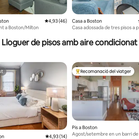
ana d'un total de 5; 29 avaluacions
ston
4,93 de puntuació mitjana d'un total de 5; 4
4,93 (46)
Casa a Boston
nt a Boston/Milton
Casa adossada de tres pisos a 
South Boston's Best!
Lloguer de pisos amb aire condicionat
st
Recomanació del viatger
st
Principals recomanacions dels 
Pis a Boston
Agost/setembre en un barri de
a d'un total de 5; 301 avaluacions
ton
4,93 de puntuació mitjana d'un total de 5; 1
4,93 (14)