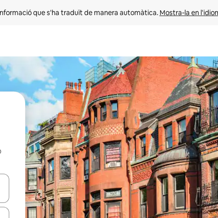
informació que s'ha traduït de manera automàtica. 
Mostra-la en l'idio
b
ar-hi a través de les tecles de les fletxes (amunt i avall), o bé fent un t