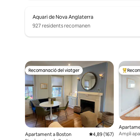
Aquari de Nova Anglaterra
927 residents recomanen
Recomanació del viatger
Recom
Recomanació del viatger
Principa
Apartame
Ampli apa
Apartament a Boston
4,89 de puntuació mitjan
4,89 (167)
coberta a