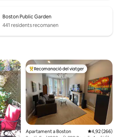
Boston Public Garden
441 residents recomanen
Recomanació del viatger
viatgers
Principals recomanacions dels viatgers
 avaluacions
Apartament a Boston
4,92 de puntuació mitja
4,92 (266)