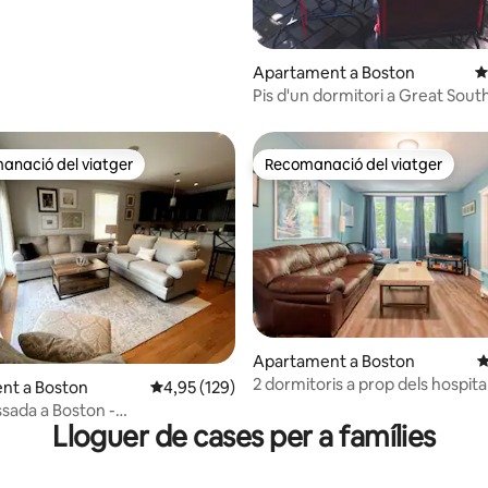
Apartament a Boston
4
Pis d'un dormitori a Great Sout
End/Back Bay
anació del viatger
Recomanació del viatger
ls recomanacions dels viatgers
Recomanació del viatger
Apartament a Boston
4
2 dormitoris a prop dels hospit
 d'un total de 5; 1.114 avaluacions
nt a Boston
4,95 de puntuació mitjana d'un total de 5; 12
4,95 (129)
de Longwood
sada a Boston -
Lloguer de cases per a famílies
ions/2,5 banys - Seaport BCEC