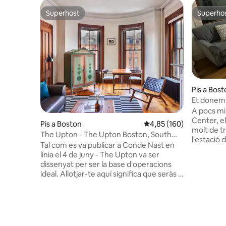
Superhost
Superho
Superhost
Superho
Pis a Bos
Et donem
Bath» al c
A pocs mi
Center, e
Pis a Boston
4,85 de puntuació mitjan
4,85 (160)
molt de tr
The Upton - The Upton Boston, South
l'estació 
End
Tal com es va publicar a Conde Nast en
restaurant
línia el 4 de juny - The Upton va ser
recórrer e
dissenyat per ser la base d'operacions
L'habitaci
ideal. Allotjar-te aquí significa que seràs a
tovalloles
prop de restaurants, botigues, llocs
i cuina. L
d'interès i de la família al South End. Ideal
seguretat
per a viatges de negocis o de turisme. Els
ha aparca
nostres hostes ens trien pel nostre
proper és 
encant històric i la nostra ubicació
a peu. Es