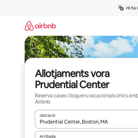
Salta
Hi ha 
Allotjaments vora
Prudential Center
Reserva cases i lloguers vacacionals únics am
Airbnb
Ubicació
Quan els resultats estiguin disponibles, podràs naveg
Arribada