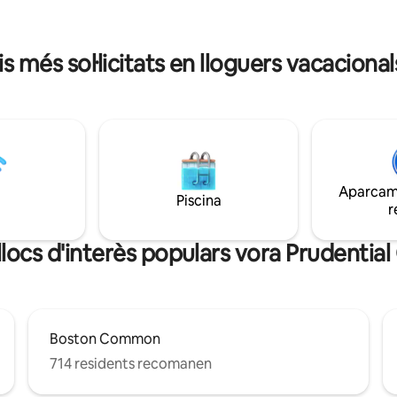
amb zona de menjador, una sala
ocs amb parquímetre.
amb llar de foc i un balcó amb 
seients.
is més sol·licitats en lloguers vacaciona
Aparcame
Piscina
r
llocs d'interès populars vora Prudentia
Boston Common
714 residents recomanen