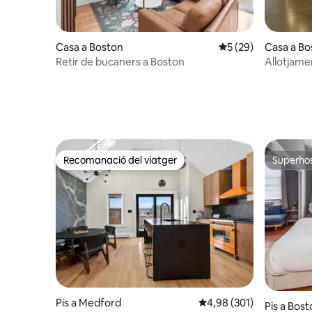
Casa a Boston
5 de puntuació mitj
5 (29)
Casa a Bo
Retir de bucaners a Boston
Allotjame
Recomanació del viatger
Superho
Recomanació del viatger
Superho
Pis a Medford
4,98 de puntuació mitjan
4,98 (301)
Pis a Bos