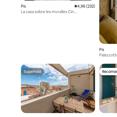
Pis
4,96 de puntuació mitjan
4,96 (232)
La casa sobre les muralles Cin
IT092009C2000P1003
Pis
Palazzott
vistes in
Superhost
Recomana
Superhost
Recomana