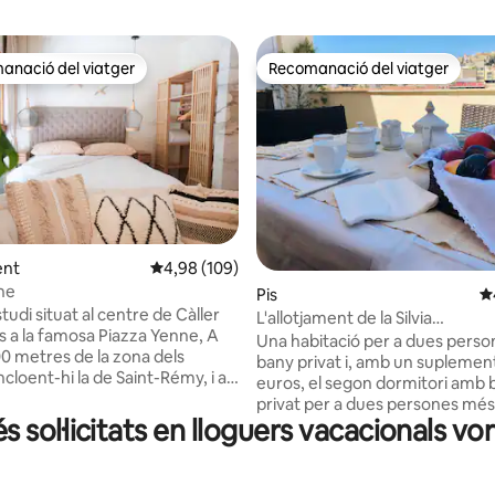
anació del viatger
Recomanació del viatger
ls recomanacions dels viatgers
Recomanació del viatger
na d'un total de 5; 117 avaluacions
ent
4,98 de puntuació mitjana d'un total de 5; 109
4,98 (109)
ne
Pis
4,
tudi situat al centre de Càller
L'allotjament de la Silvia
s a la famosa Piazza Yenne, A
IT092009C2000P1844
Una habitació per a dues pers
 metres de la zona dels
bany privat i, amb un suplemen
incloent-hi la de Saint-Rémy, i a
euros, el segon dormitori amb 
 metres del port, al cor de la
privat per a dues persones més
urna, ple de discoteques,
s sol·licitats en lloguers vacacionals v
mateix grup fa que aquest allo
ts i botigues per als amants de
sigui ideal per a 2+2 persones 
es. L'apartament de 30 metres
viatgen juntes. L'àmplia sala d'es
 totalment renovat i finament
gran terrassa fan que l'estada s