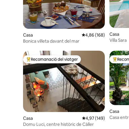
Casa
Casa
4,86 de puntuació mitjan
4,86 (168)
Villa Sara
Bonica vil·leta davant del mar
Recomanació del viatger
Recom
Principals recomanacions dels viatgers
Principa
Casa
Casa entr
Casa
4,97 de puntuació mitjan
4,97 (149)
del mar
Domu Luci, centre històric de Càller