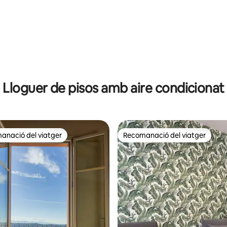
Lloguer de pisos amb aire condicionat
anació del viatger
Recomanació del viatger
ls recomanacions dels viatgers
Recomanació del viatger