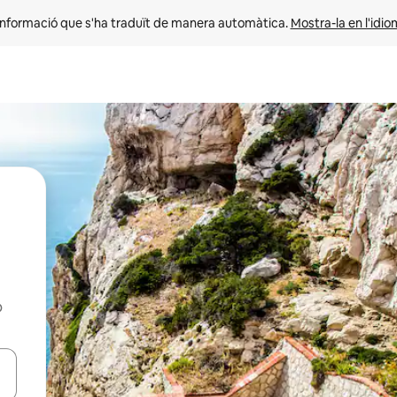
informació que s'ha traduït de manera automàtica. 
Mostra-la en l'idio
b
ar-hi a través de les tecles de les fletxes (amunt i avall), o bé fent un t