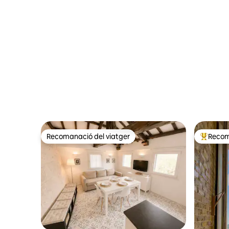
Recomanació del viatger
Recom
Recomanació del viatger
Principa