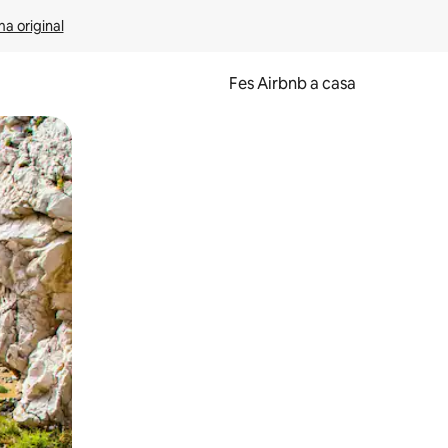
ma original
Fes Airbnb a casa
oc a la pantalla o fent-hi lliscar el dit.