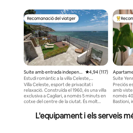
Recomanació del viatger
Recom
Recomanació del viatger
Principa
Suite amb entrada independ
4,94 de puntuació mitja
4,94 (117)
Apartam
ent
Estudi romàntic a la vil·la Celeste,
Suite Yen
Sardenya
Villa Celeste, esport de privacitat i
Preciós es
relaxació. Construïda el 1960, és una vil·la
amb viste
exclusiva a Cagliari, a només 5 minuts en
només 400
cotxe del centre de la ciutat. És molt
Bastioni, 
privat, al costat del mar, amb accés
només 600
directe a la platja de Cala Bernat, passant
vida noct
L'equipament i els serveis mé
per les roques. Els turons que hi ha
restauran
darrere mostren vistes impressionants i
les compr
monuments antics, perfectes per fer
quadrats,