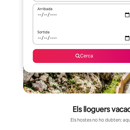
Arribada
Sortida
Cerca
Els lloguers vaca
Els hostes no ho dubten: aqu