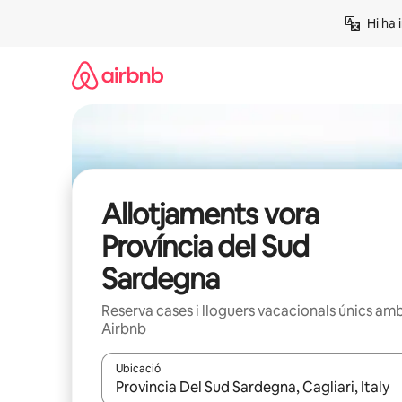
Salta
Hi ha 
Allotjaments vora
Província del Sud
Sardegna
Reserva cases i lloguers vacacionals únics am
Airbnb
Ubicació
Quan els resultats estiguin disponibles, podràs naveg