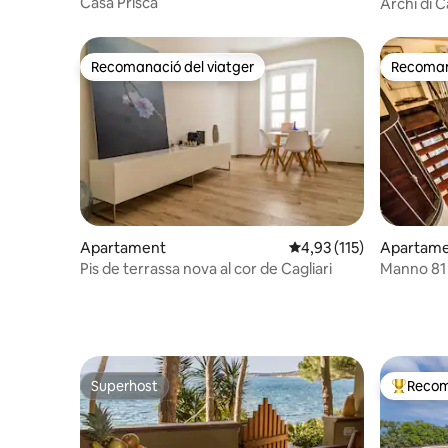
Casa Prisca
Archi di Ca
3 Habitac
Recomanació del viatger
Recomana
Recomanació del viatger
Recomana
Apartament
4,93 de puntuació mitja
4,93 (115)
Apartam
Pis de terrassa nova al cor de Cagliari
Manno 81
històric
Superhost
Recom
Superhost
Principa