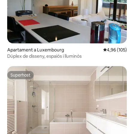
Apartament a Luxembourg
4,96 de puntuac
4,96 (105)
Dúplex de disseny, espaiós i lluminós
Superhost
Superhost