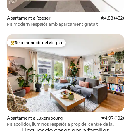
Apartament a Roeser
4,88 de puntuac
4,88 (432)
Pis modern i espaiós amb aparcament gratuït
Recomanació del viatger
Principals recomanacions dels viatgers
Apartament a Luxembourg
4,97 de puntuac
4,97 (102)
Pis acollidor, lluminós i espaiós a prop del centre de la
Lloguer de cases per a famílies
ciutat