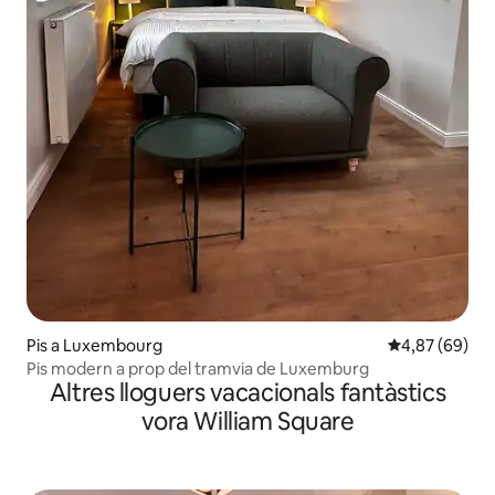
Pis a Luxembourg
4,87 de puntua
4,87 (69)
Pis modern a prop del tramvia de Luxemburg
Altres lloguers vacacionals fantàstics
vora William Square