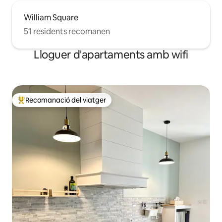
William Square
51 residents recomanen
Lloguer d'apartaments amb wifi
Recomanació del viatger
Principals recomanacions dels viatgers