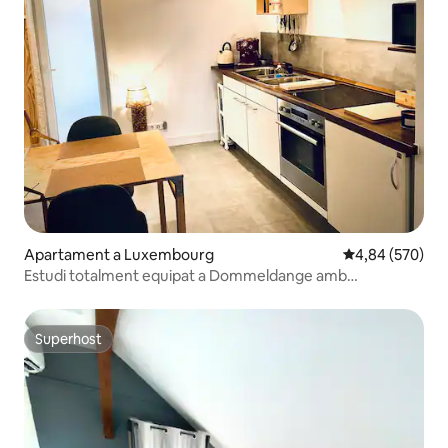
Apartament a Luxembourg
4,84 de puntuac
4,84 (570)
Estudi totalment equipat a Dommeldange amb
aparcament gratuït
Superhost
Superhost