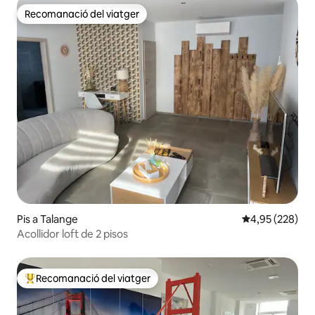
Recomanació del viatger
Recomanació del viatger
Pis a Talange
4,95 de puntuac
4,95 (228)
Acollidor loft de 2 pisos
Recomanació del viatger
Principals recomanacions dels viatgers