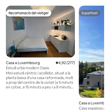
Recomanació del viatger
Superhost
Recomanació del viatger
Superhost
Casa a Luxembourg
4,92 de puntuació mitjana d'un t
4,92 (277)
Estudi urbà modern Oasis
Mini estudi cèntric i acollidor, situat a la
planta baixa d'una casa reformada, molt
a prop del centre de la ciutat (a 5 minuts
en cotxe, a 15 minuts a peu i a 8 minuts
en autobús), però també a Kirchberg(a 5
minuts en cotxe, a 15 minuts a peu i a 7
minuts en autobús). L'estudi s'adapta a
Casa a Luxembou
les necessitats d'una estada curta, ja
Casa espaiosa al c