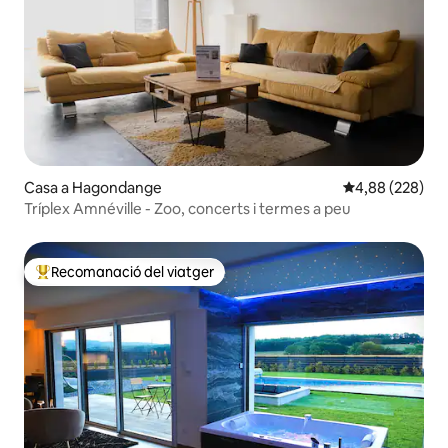
Casa a Hagondange
4,88 de puntuac
4,88 (228)
Tríplex Amnéville - Zoo, concerts i termes a peu
Recomanació del viatger
Principals recomanacions dels viatgers