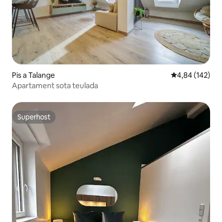
Pis a Talange
4,84 de puntuac
4,84 (142)
Apartament sota teulada
Superhost
Superhost