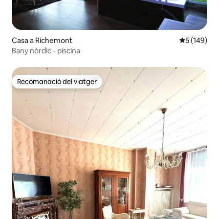
Casa a Richemont
5 de puntuac
5 (149)
Bany nòrdic - piscina
Recomanació del viatger
Recomanació del viatger