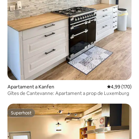
Apartament a Kanfen
4,99 de puntuac
4,99 (170)
Gîtes de Cantevanne: Apartament a prop de Luxemburg
Superhost
Superhost