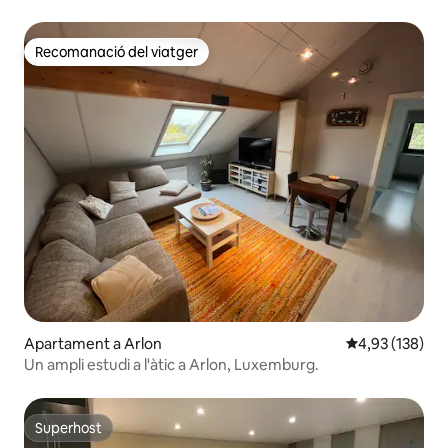
Recomanació del viatger
Recomanació del viatger
Apartament a Arlon
4,93 de puntuac
4,93 (138)
Un ampli estudi a l'àtic a Arlon, Luxemburg.
Superhost
Superhost