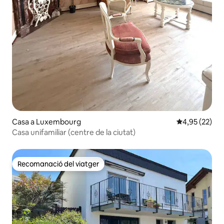
Casa a Luxembourg
4,95 de puntua
4,95 (22)
Casa unifamiliar (centre de la ciutat)
Recomanació del viatger
Recomanació del viatger