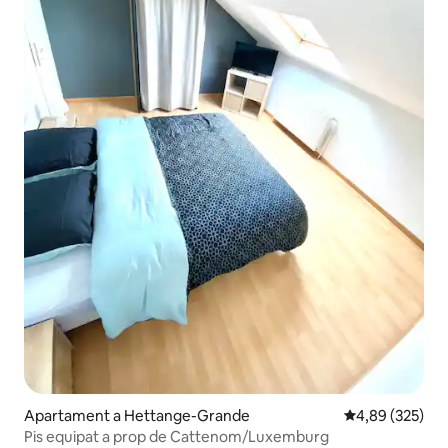
Apartament a Hettange-Grande
4,89 de puntuac
4,89 (325)
Pis equipat a prop de Cattenom/Luxemburg