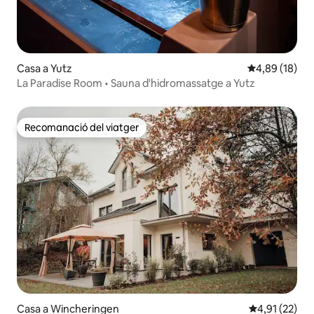
Casa a Yutz
4,89 de puntua
4,89 (18)
La Paradise Room • Sauna d'hidromassatge a Yutz
Recomanació del viatger
Recomanació del viatger
Casa a Wincheringen
4,91 de puntu
4,91 (22)