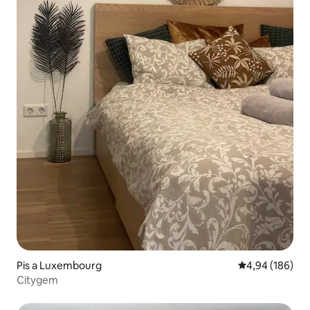
Pis a Luxembourg
4,94 de puntuac
4,94 (186)
Citygem