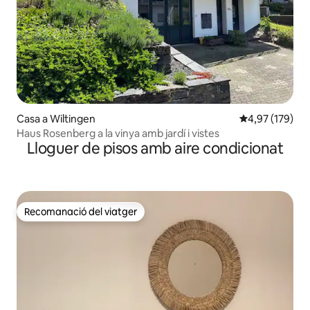
Casa a Wiltingen
4,97 de puntuac
4,97 (179)
Haus Rosenberg a la vinya amb jardí i vistes
Lloguer de pisos amb aire condicionat
Recomanació del viatger
Recomanació del viatger