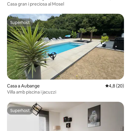
Casa gran i preciosa al Mosel
Superhost
Superhost
Casa a Aubange
4,8 de puntua
4,8 (20)
Vil·la amb piscina i jacuzzi
Superhost
Superhost