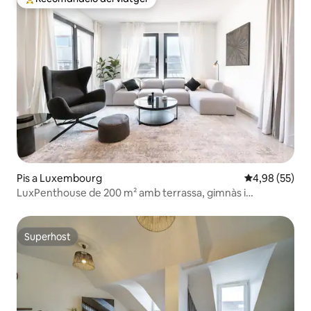
Principals recomanacions dels viatgers
Pis a Luxembourg
4,98 de puntua
4,98 (55)
LuxPenthouse de 200 m² amb terrassa, gimnàs i
aparcament
Superhost
Superhost