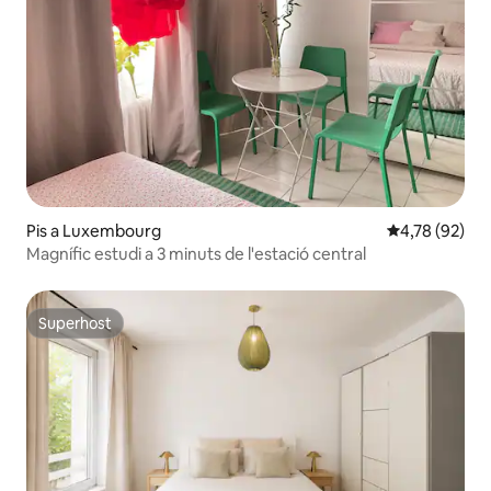
Pis a Luxembourg
4,78 de puntua
4,78 (92)
Magnífic estudi a 3 minuts de l'estació central
Superhost
Superhost