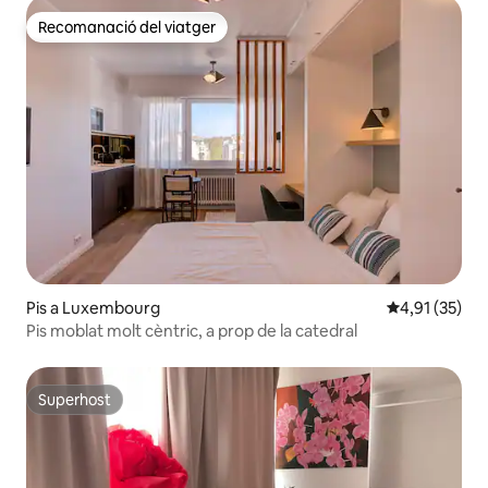
Recomanació del viatger
Recomanació del viatger
Pis a Luxembourg
4,91 de puntu
4,91 (35)
Pis moblat molt cèntric, a prop de la catedral
Superhost
Superhost