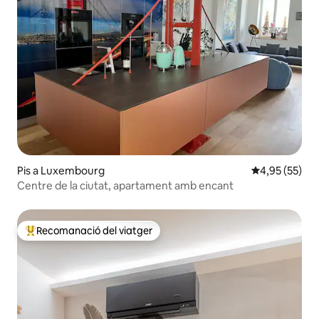
Pis a Luxembourg
4,95 de puntua
4,95 (55)
Centre de la ciutat, apartament amb encant
Recomanació del viatger
Principals recomanacions dels viatgers