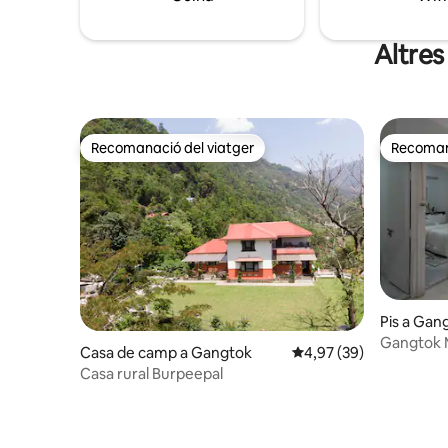
Altres
Recomanació del viatger
Recomana
Recomanació del viatger
Recomana
Pis a Gan
Gangtok 
Casa de camp a Gangtok
4,97 de puntuació mitja
4,97 (39)
habitacion
Casa rural Burpeepal
ciutat•