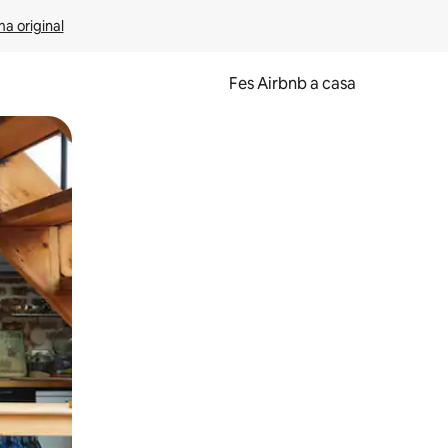
ma original
Fes Airbnb a casa
oc a la pantalla o fent-hi lliscar el dit.