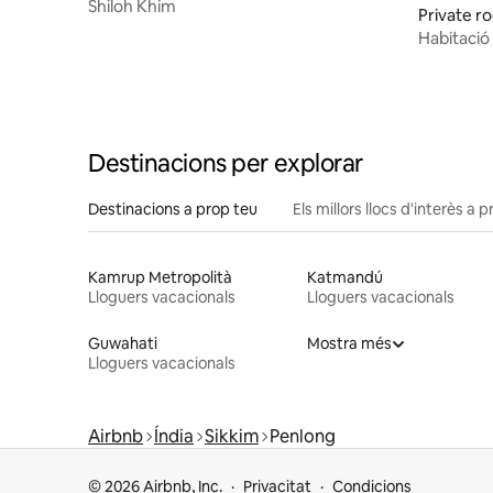
Shiloh Khim
Private r
Habitació
Destinacions per explorar
Destinacions a prop teu
Els millors llocs d'interès a 
Kamrup Metropolità
Katmandú
Lloguers vacacionals
Lloguers vacacionals
Guwahati
Mostra més
Lloguers vacacionals
Airbnb
Índia
Sikkim
Penlong
© 2026 Airbnb, Inc.
Privacitat
Condicions