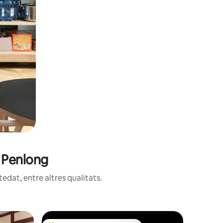
a Penlong
edat, entre altres qualitats.
Caseta a