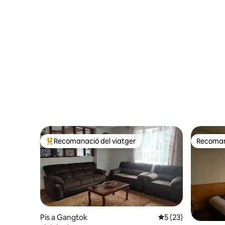
Recomanació del viatger
Recomana
Principals recomanacions dels viatgers
Recomana
Pis a Gangtok
5 de puntuació mitj
5 (23)