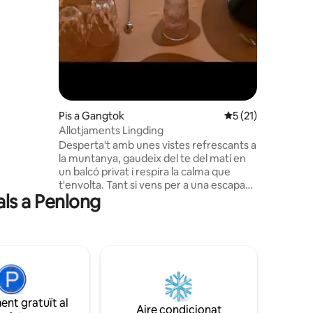
 Oferim
rgues.
Pis a Gangtok
5 de puntuació mitj
5 (21)
Allotjaments Lingding
Desperta't amb unes vistes refrescants a
la muntanya, gaudeix del te del matí en
un balcó privat i respira la calma que
t'envolta. Tant si vens per a una escapada
als a Penlong
curta com si vens per a una estada llarga i
còmoda, aquest espai està dissenyat per
fer-te sentir com a casa. ✨ Què fa que
aquest allotjament sigui especial? Un pis
completament independent Una bonica
vista a la muntanya Un balcó privat per
relaxar-te i gaudir del paisatge Una cuina
totalment equipada Wifi ràpid
nt gratuït al
L'apartament s'ha dissenyat amb cura
Aire condicionat