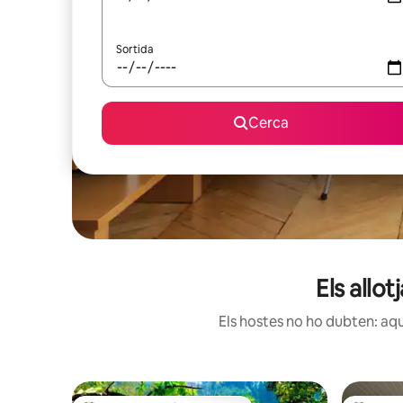
Sortida
Cerca
Els allo
Els hostes no ho dubten: aqu