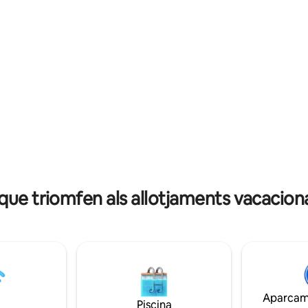
organitzar visites turístiques i
nverteix en una base ideal per a
transferències seleccionades.
viatgers individuals o famílies
grans ofertes per a estades lla
en una estada relaxant. Entra,
ode i gaudeix de la teva llar a
que triomfen als allotjaments vacacion
Aparcame
Piscina