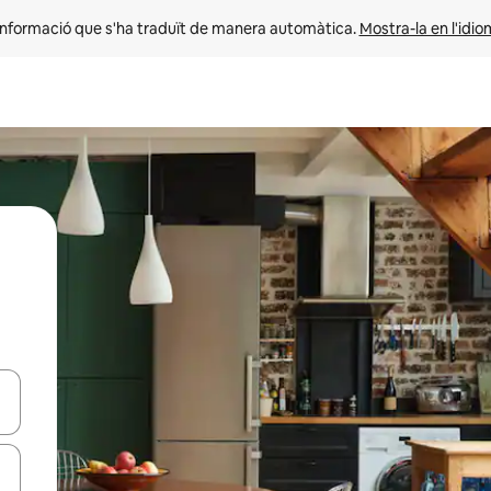
informació que s'ha traduït de manera automàtica. 
Mostra-la en l'idio
ar-hi a través de les tecles de les fletxes (amunt i avall), o bé fent un t