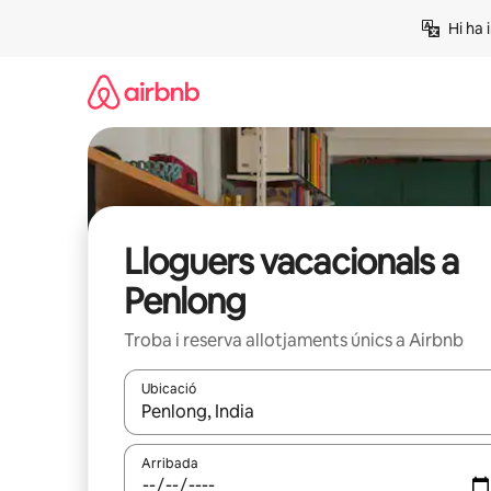
Salta
Hi ha 
Lloguers vacacionals a
Penlong
Troba i reserva allotjaments únics a Airbnb
Ubicació
Quan els resultats estiguin disponibles, podràs naveg
Arribada