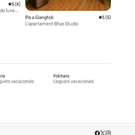
7 avaluacions
5 de puntuació mitjana d'un total de 5; 4 avaluacions
5 (4)
de luxe
Pis a Gangtok
5 de puntuació mit
5 (5)
L'apartament Bhas Studio
tna
Pokhara
guers vacacionals
Lloguers vacacionals