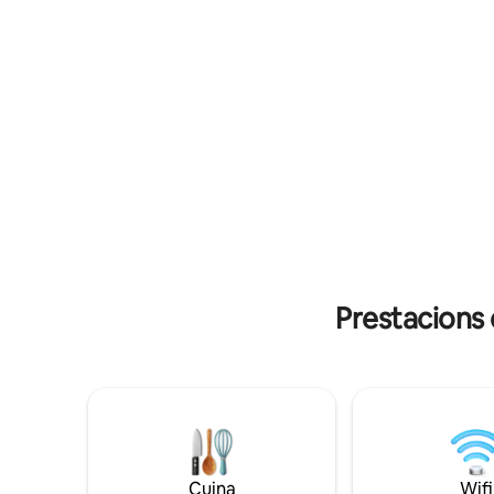
amb un ambient càlid i familiar. ❣️Ideal per
que el co
a grups, famílies i estades llargues. ❣️
parelles, 
Cuina equipada per preparar els teus
que busqu
àpats ❣️A prop de tots els llocs turístics
posa't còm
principals.
Gangtok.
Prestacions 
Cuina
Wifi