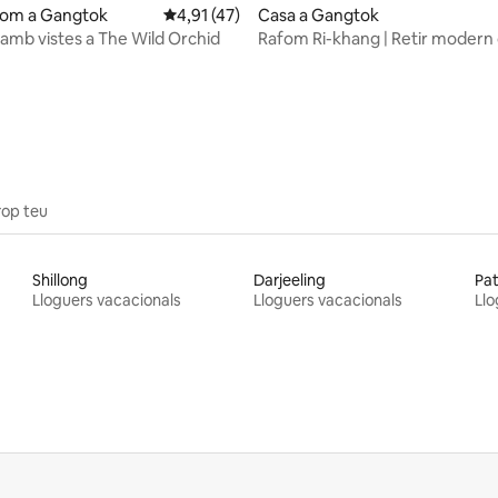
oom a Gangtok
4,91 de puntuació mitjana d'un total de 5; 4
4,91 (47)
Casa a Gangtok
 amb vistes a The Wild Orchid
Rafom Ri-khang | Retir modern 
amb 3 habitacions i cuina
prop teu
Shillong
Darjeeling
Pa
Lloguers vacacionals
Lloguers vacacionals
Llo