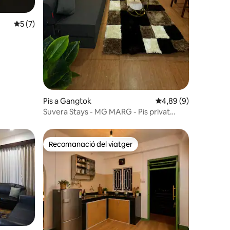
5 de puntuació mitjana d'un total de 5; 7 avaluacions
5 (7)
Pis a Gangtok
4,89 de puntuació mit
4,89 (9)
Suvera Stays - MG MARG - Pis privat
sencer
Recomanació del viatger
Recomanació del viatger