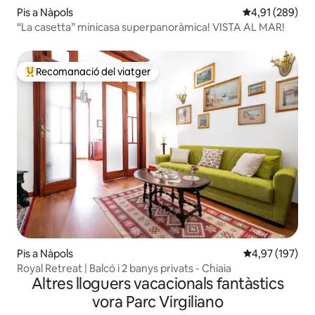
Pis a Nàpols
4,91 de puntuac
4,91 (289)
“La casetta” minicasa superpanoràmica! VISTA AL MAR!
Recomanació del viatger
Principals recomanacions dels viatgers
Pis a Nàpols
4,97 de puntuac
4,97 (197)
Royal Retreat | Balcó i 2 banys privats - Chiaia
Altres lloguers vacacionals fantàstics
vora Parc Virgiliano