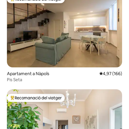
Principals recomanacions dels viatgers
Apartament a Nàpols
4,97 de puntuac
4,97 (166)
Pis Seta
Recomanació del viatger
Principals recomanacions dels viatgers