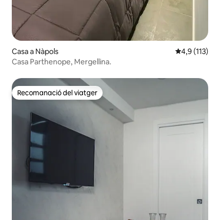
Casa a Nàpols
4,9 de puntua
4,9 (113)
Casa Parthenope, Mergellina.
Recomanació del viatger
Recomanació del viatger