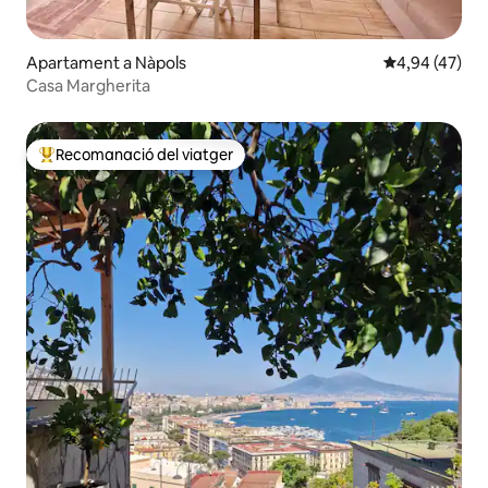
Apartament a Nàpols
4,94 de puntua
4,94 (47)
Casa Margherita
Recomanació del viatger
Principals recomanacions dels viatgers