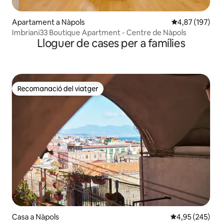
Apartament a Nàpols
4,87 de puntuac
4,87 (197)
Imbriani33 Boutique Apartment - Centre de Nàpols
Lloguer de cases per a famílies
Recomanació del viatger
Recomanació del viatger
Casa a Nàpols
4,95 de puntuac
4,95 (245)