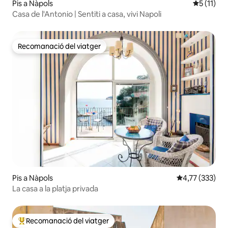
Pis a Nàpols
5 de puntu
5 (11)
Casa de l'Antonio | Sentiti a casa, vivi Napoli
Recomanació del viatger
Recomanació del viatger
Pis a Nàpols
4,77 de puntuac
4,77 (333)
La casa a la platja privada
Recomanació del viatger
Principals recomanacions dels viatgers