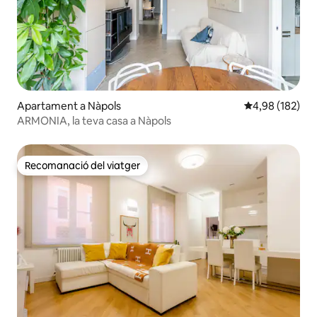
Apartament a Nàpols
4,98 de puntuac
4,98 (182)
ARMONIA, la teva casa a Nàpols
Recomanació del viatger
Recomanació del viatger