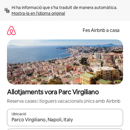
Salta
Hi ha informació que s'ha traduït de manera automàtica. 
Mostra-la en l'idioma original
Fes Airbnb a casa
Allotjaments vora Parc Virgiliano
Reserva cases i lloguers vacacionals únics amb Airbnb
Ubicació
Quan els resultats estiguin disponibles, podràs navegar-hi a través 