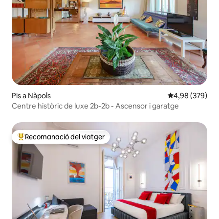
Pis a Nàpols
4,98 de puntuac
4,98 (379)
Centre històric de luxe 2b-2b - Ascensor i garatge
Recomanació del viatger
Principals recomanacions dels viatgers