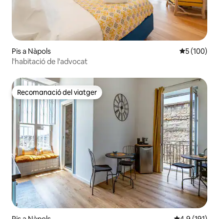
Pis a Nàpols
5 de puntuac
5 (100)
l'habitació de l'advocat
Recomanació del viatger
Recomanació del viatger
Pis a Nàpols
4,9 de puntua
4,9 (191)