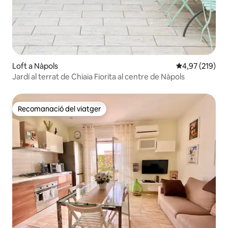
Loft a Nàpols
4,97 de puntuac
4,97 (219)
Jardí al terrat de Chiaia Fiorita al centre de Nàpols
Recomanació del viatger
Recomanació del viatger