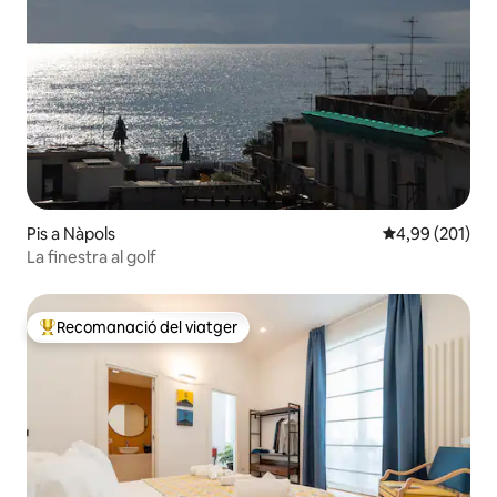
Pis a Nàpols
4,99 de puntuac
4,99 (201)
La finestra al golf
Recomanació del viatger
Principals recomanacions dels viatgers