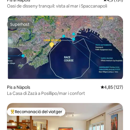
Oasi de disseny tranquil: vista al mar i Spaccanapoli
Superhost
Superhost
Pis a Nàpols
4,85 de puntuac
4,85 (127)
La Casa di Zazà a Posillipo/mar i confort
Recomanació del viatger
Principals recomanacions dels viatgers