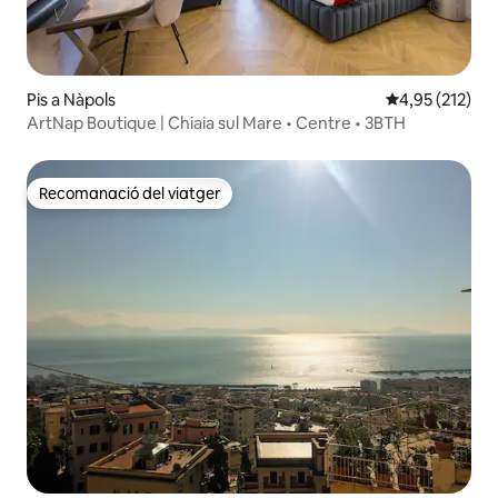
Pis a Nàpols
4,95 de puntuac
4,95 (212)
ArtNap Boutique | Chiaia sul Mare • Centre • 3BTH
Recomanació del viatger
Recomanació del viatger