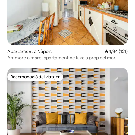
Apartament a Nàpols
4,94 de puntua
4,94 (121)
Ammore a mare, apartament de luxe a prop del mar,
Nàpols
Recomanació del viatger
Recomanació del viatger