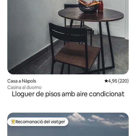
Casa a Nàpols
4,95 de puntuac
4,95 (220)
Casina al duomo
Lloguer de pisos amb aire condicionat
Recomanació del viatger
Principals recomanacions dels viatgers