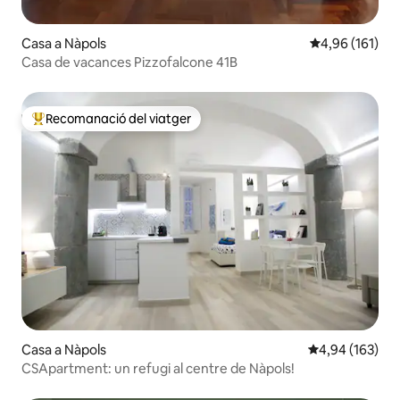
Casa a Nàpols
4,96 de puntuac
4,96 (161)
Casa de vacances Pizzofalcone 41B
Recomanació del viatger
Principals recomanacions dels viatgers
Casa a Nàpols
4,94 de puntuac
4,94 (163)
CSApartment: un refugi al centre de Nàpols!