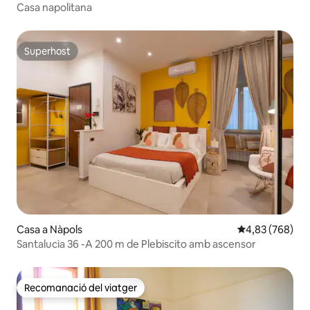
Casa napolitana
Superhost
Superhost
Casa a Nàpols
4,83 de puntuac
4,83 (768)
Santalucia 36 -A 200 m de Plebiscito amb ascensor
Recomanació del viatger
Recomanació del viatger