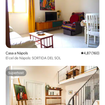
Casa a Nàpols
4,87 de puntuac
4,87 (160)
El cel de Nàpols: SORTIDA DEL SOL
Superhost
Superhost