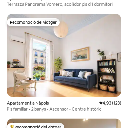
Terrazza Panorama Vomero, acollidor pis d'1 dormitori
Recomanació del viatger
Recomanació del viatger
Apartament a Nàpols
4,93 de puntuac
4,93 (123)
Pis familiar • 2 banys • Ascensor • Centre històric
Recomanació del viatger