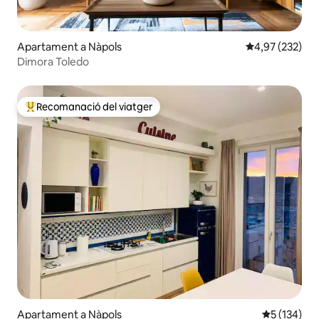
Apartament a Nàpols
4,97 de puntuac
4,97 (232)
Dimora Toledo
Recomanació del viatger
Principals recomanacions dels viatgers
Apartament a Nàpols
5 de puntua
5 (134)