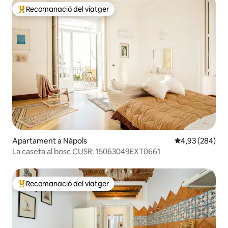
Recomanació del viatger
Principals recomanacions dels viatgers
Apartament a Nàpols
4,93 de puntuac
4,93 (284)
La caseta al bosc CUSR: 15063049EXT0661
Recomanació del viatger
Principals recomanacions dels viatgers