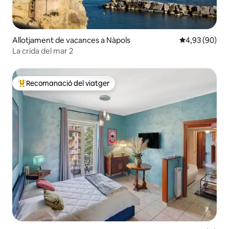
Allotjament de vacances a Nàpols
4,93 de puntua
4,93 (90)
La crida del mar 2
Recomanació del viatger
Principals recomanacions dels viatgers