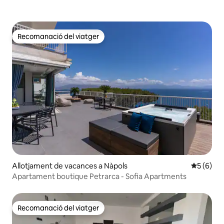
Recomanació del viatger
Recomanació del viatger
Allotjament de vacances a Nàpols
5 de punt
5 (6)
Apartament boutique Petrarca - Sofia Apartments
Recomanació del viatger
Recomanació del viatger