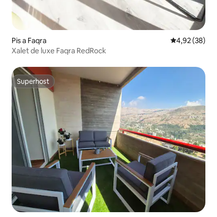
Pis a Faqra
4,92 de puntua
4,92 (38)
Xalet de luxe Faqra RedRock
Superhost
Superhost