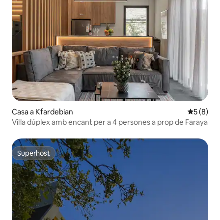
Casa a Kfardebian
5 de punt
5 (8)
Vil·la dúplex amb encant per a 4 persones a prop de Faraya
Superhost
Superhost