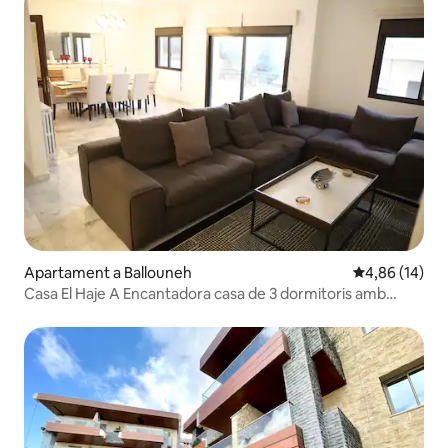
Apartament a Ballouneh
4,86 de puntua
4,86 (14)
Casa El Haje A Encantadora casa de 3 dormitoris amb
electricitat 24/7