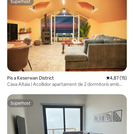
Superhost
Superhost
Pis a Keserwan District
4,87 de puntu
4,87 (15)
Casa Altaïa | Acollidor apartament de 2 dormitoris amb
vistes al mar
Superhost
Superhost