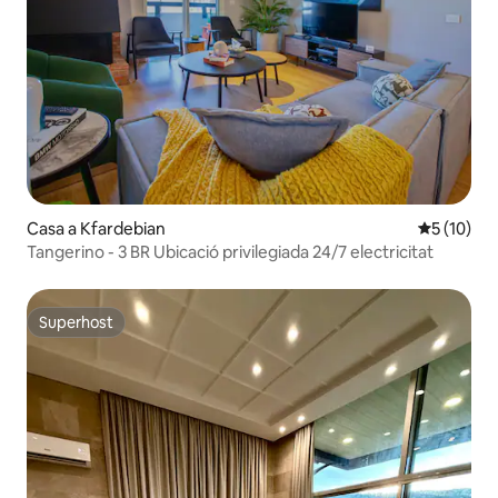
Casa a Kfardebian
5 de puntu
5 (10)
Tangerino - 3 BR Ubicació privilegiada 24/7 electricitat
Superhost
Superhost