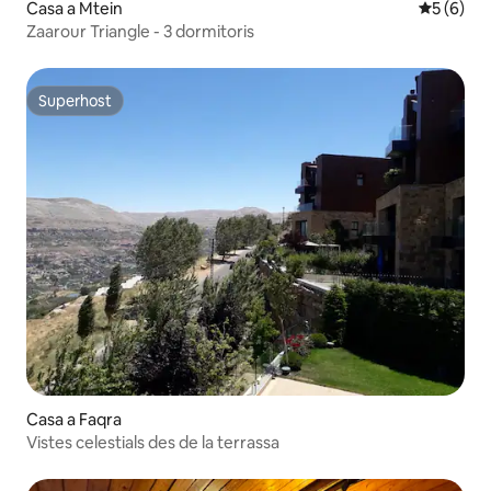
Casa a Mtein
5 de punt
5 (6)
Zaarour Triangle - 3 dormitoris
Superhost
Superhost
Casa a Faqra
Vistes celestials des de la terrassa