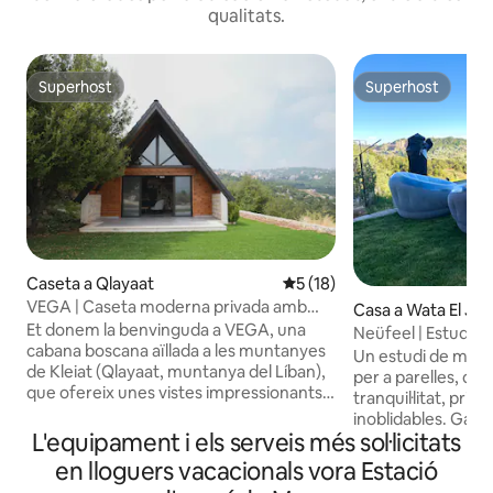
qualitats.
Superhost
Superhost
Superhost
Superhost
Caseta a Qlayaat
5 de puntuació mitjana d'un 
5 (18)
VEGA | Caseta moderna privada amb
Casa a Wata El Ja
vistes panoràmiques
Et donem la benvinguda a VEGA, una
Neüfeel | Estudi de 
cabana boscana aïllada a les muntanyes
vistes
Un estudi de munt
de Kleiat (Qlayaat, muntanya del Líban),
per a parelles, dis
que ofereix unes vistes impressionants i
tranquil·litat, privac
una tranquil·litat absoluta. Dissenyat amb
inoblidables. Gaude
cura per a matins tranquils i nits
L'equipament i els serveis més sol·licitats
elegant i d'un refu
acollidores, Vega està a només 3 minuts
amb piscina, gand
en lloguers vacacionals vora Estació
del carrer principal de Kleiat, a 25 minuts
amb pèrgola, dutxa a