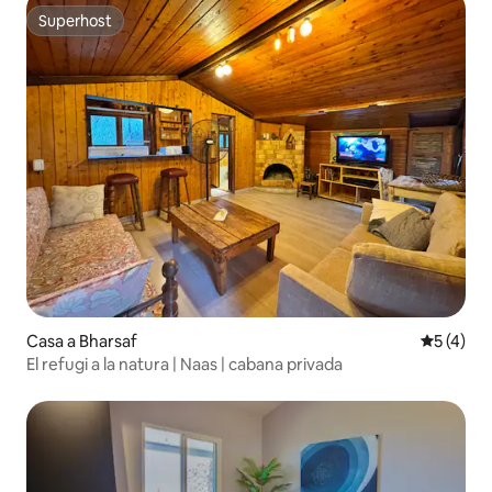
Superhost
Superhost
Casa a Bharsaf
5 de punt
5 (4)
El refugi a la natura | Naas | cabana privada