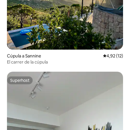
Cúpula a Sannine
4,92 de puntu
4,92 (12)
El carrer de la cúpula
Superhost
Superhost