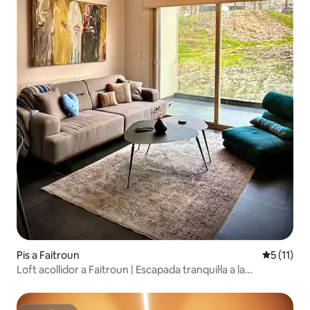
Pis a Faitroun
5 de puntu
5 (11)
Loft acollidor a Faitroun | Escapada tranquil·la a la
muntanya