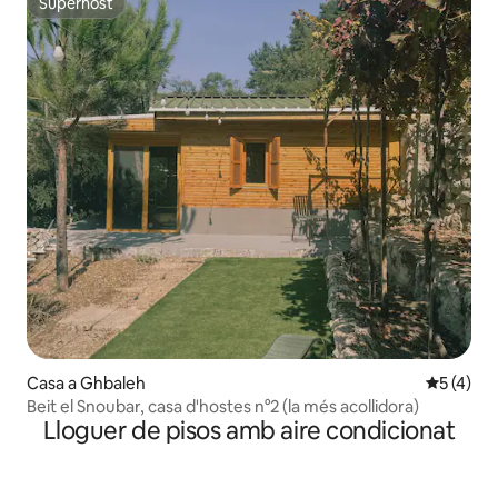
Superhost
Superhost
Casa a Ghbaleh
5 de punt
5 (4)
Beit el Snoubar, casa d'hostes n°2 (la més acollidora)
Lloguer de pisos amb aire condicionat