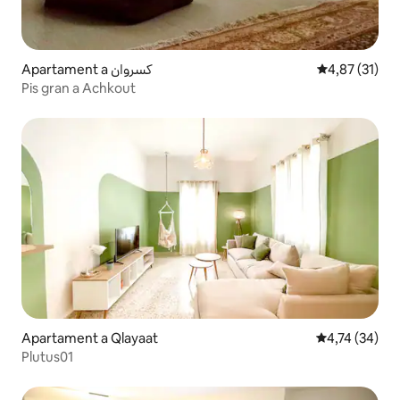
Apartament a كسروان
4,87 de puntu
4,87 (31)
Pis gran a Achkout
Apartament a Qlayaat
4,74 de puntu
4,74 (34)
Plutus01