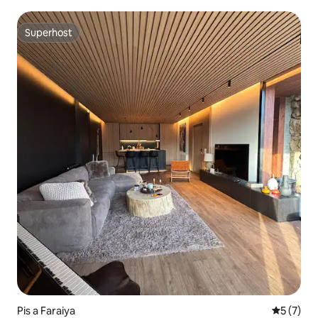
Superhost
Superhost
Pis a Faraiya
5 de punt
5 (7)