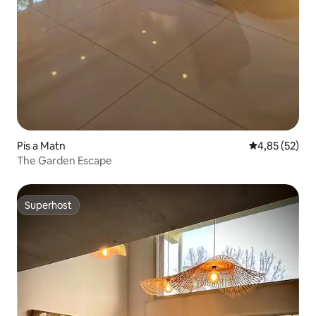
Pis a Matn
4,85 de puntua
4,85 (52)
The Garden Escape
Superhost
Superhost