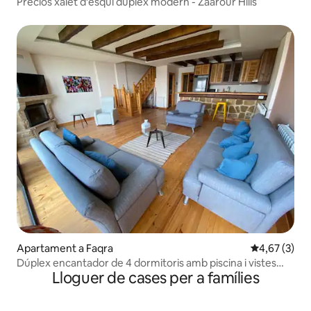
Preciós xalet d'esquí dúplex modern - Zaarour Hills
Apartament a Faqra
4,67 de punt
4,67 (3)
Dúplex encantador de 4 dormitoris amb piscina i vistes
Lloguer de cases per a famílies
increïbles