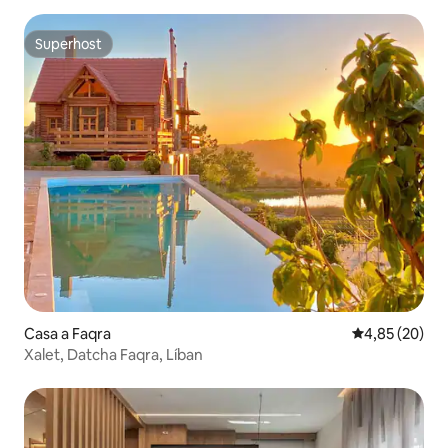
Superhost
Superhost
Casa a Faqra
4,85 de puntua
4,85 (20)
Xalet, Datcha Faqra, Líban