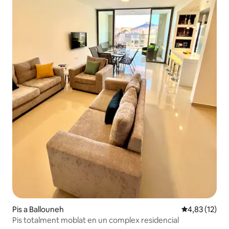
Pis a Ballouneh
4,83 de puntu
4,83 (12)
Pis totalment moblat en un complex residencial