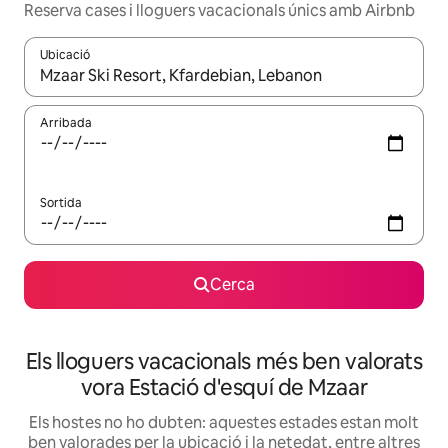
Reserva cases i lloguers vacacionals únics amb Airbnb
Ubicació
Quan els resultats estiguin disponibles, podràs navegar-hi a través 
Arribada
Sortida
Cerca
Els lloguers vacacionals més ben valorats
vora Estació d'esquí de Mzaar
Els hostes no ho dubten: aquestes estades estan molt
ben valorades per la ubicació i la netedat, entre altres