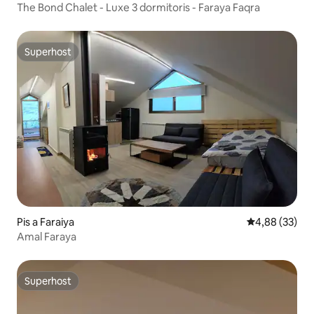
The Bond Chalet - Luxe 3 dormitoris - Faraya Faqra
Superhost
Superhost
Pis a Faraiya
4,88 de puntua
4,88 (33)
Amal Faraya
Superhost
Superhost