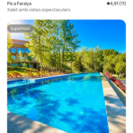
Pis a Faraiya
4,91 de puntu
4,91 (11)
Xalet amb vistes espectaculars
Superhost
Superhost