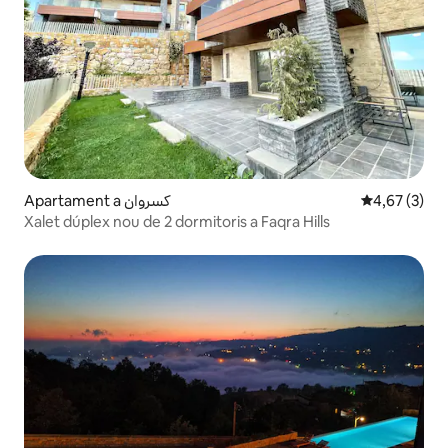
Apartament a كسروان
4,67 de punt
4,67 (3)
Xalet dúplex nou de 2 dormitoris a Faqra Hills