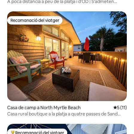
A poca distància a peu de la platja i d'OD | S'admeten
animals de companyia
Recomanació del viatger
Recomanació del viatger
Casa de camp a North Myrtle Beach
5 de puntu
5 (11)
Casa rural boutique a la platja a quatre passes de Sand
NMB
Recomanació del viatger