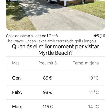
Casa de camp a Lacs de l'Oceà
5 de puntu
5 (11)
The Wave-Ocean Lakes amb carretó de golf i llençols
Quan és el millor moment per visitar
Myrtle Beach?
Mes
Preu mitjà
Temp. mitjana
Gen.
89 €
9 °C
Febr.
98 €
11 °C
Març
115 €
14 °C