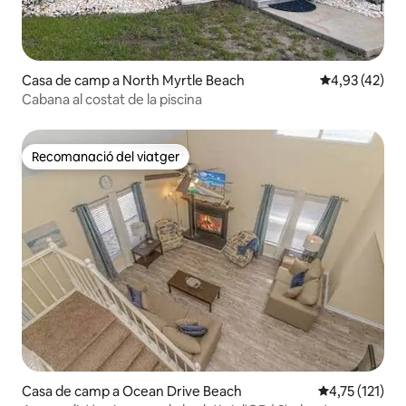
Casa de camp a North Myrtle Beach
4,93 de puntua
4,93 (42)
Cabana al costat de la piscina
Recomanació del viatger
Recomanació del viatger
Casa de camp a Ocean Drive Beach
4,75 de puntua
4,75 (121)