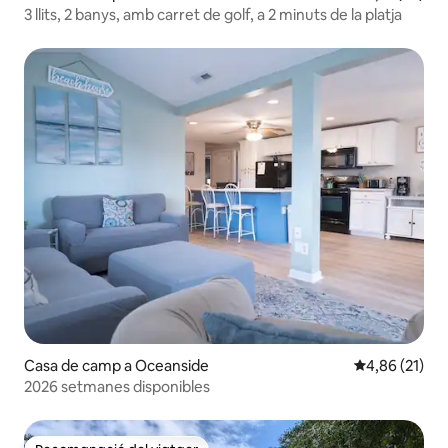
3 llits, 2 banys, amb carret de golf, a 2 minuts de la platja
Casa de camp a Oceanside
4,86 de puntu
4,86 (21)
2026 setmanes disponibles