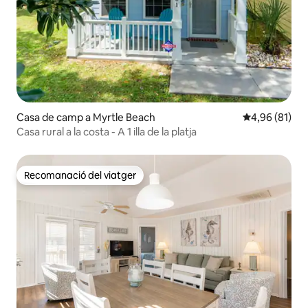
Casa de camp a Myrtle Beach
4,96 de puntua
4,96 (81)
Casa rural a la costa - A 1 illa de la platja
Recomanació del viatger
Recomanació del viatger