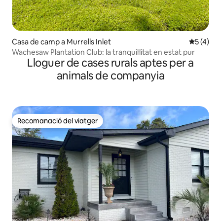
Casa de camp a Murrells Inlet
5 de punt
5 (4)
Wachesaw Plantation Club: la tranquil·litat en estat pur
Lloguer de cases rurals aptes per a
animals de companyia
Recomanació del viatger
Recomanació del viatger