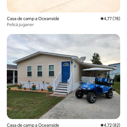
Casa de camp a Oceanside
4,77 de puntu
4,77 (78)
Pelicà juganer
Casa de camp a Oceanside
4,72 de puntu
4,72 (82)