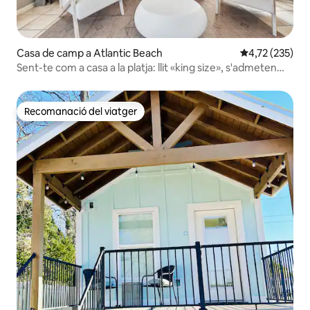
Casa de camp a Atlantic Beach
4,72 de puntuac
4,72 (235)
Sent-te com a casa a la platja: llit «king size», s'admeten
animals de companyia
Recomanació del viatger
Recomanació del viatger