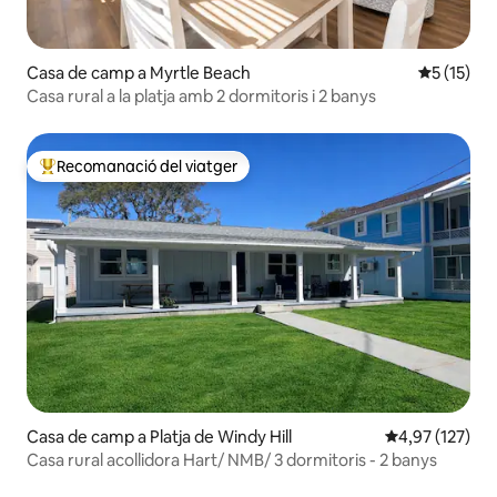
Casa de camp a Myrtle Beach
5 de puntu
5 (15)
Casa rural a la platja amb 2 dormitoris i 2 banys
Recomanació del viatger
Principals recomanacions dels viatgers
Casa de camp a Platja de Windy Hill
4,97 de puntuac
4,97 (127)
Casa rural acollidora Hart/ NMB/ 3 dormitoris - 2 banys