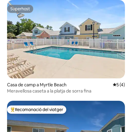
Superhost
Superhost
Casa de camp a Myrtle Beach
5 de punt
5 (4)
Meravellosa caseta a la platja de sorra fina
Recomanació del viatger
Principals recomanacions dels viatgers