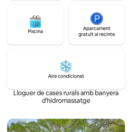
estar acompanyat d'un adult si ets
menor de 18 anys.
Aparcament
Piscina
gratuït al recinte
Aire condicionat
Lloguer de cases rurals amb banyera
d'hidromassatge