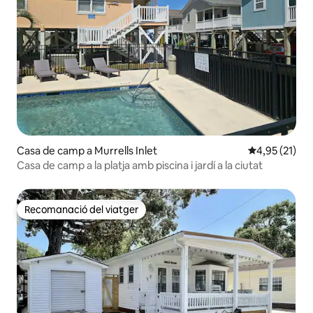
Casa de camp a Murrells Inlet
4,95 de puntu
4,95 (21)
Casa de camp a la platja amb piscina i jardí a la ciutat
Recomanació del viatger
Recomanació del viatger