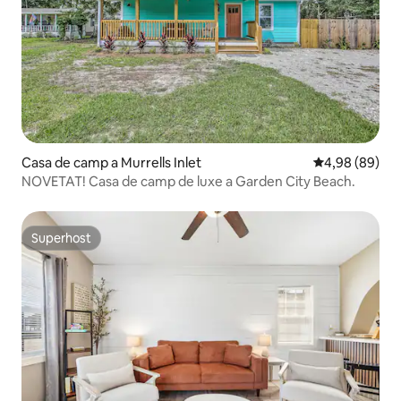
Casa de camp a Murrells Inlet
4,98 de puntua
4,98 (89)
NOVETAT! Casa de camp de luxe a Garden City Beach.
Superhost
Superhost