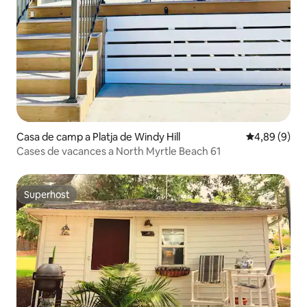
Casa de camp a Platja de Windy Hill
4,89 de puntu
4,89 (9)
Cases de vacances a North Myrtle Beach 61
Superhost
Superhost