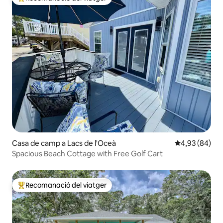
Principals recomanacions dels viatgers
Casa de camp a Lacs de l'Oceà
4,93 de puntua
4,93 (84)
Spacious Beach Cottage with Free Golf Cart
Recomanació del viatger
Principals recomanacions dels viatgers