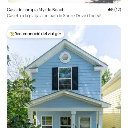
Casa de camp a Myrtle Beach
5 de puntu
5 (12)
Caseta a la platja a un pas de Shore Drive i l'oceà!
Recomanació del viatger
Principals recomanacions dels viatgers