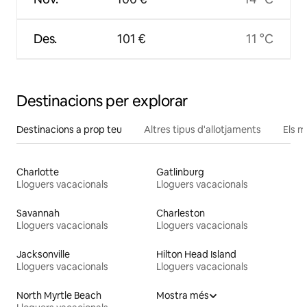
Des.
101 €
11 °C
Destinacions per explorar
Destinacions a prop teu
Altres tipus d'allotjaments
Els m
Charlotte
Gatlinburg
Lloguers vacacionals
Lloguers vacacionals
Savannah
Charleston
Lloguers vacacionals
Lloguers vacacionals
Jacksonville
Hilton Head Island
Lloguers vacacionals
Lloguers vacacionals
North Myrtle Beach
Mostra més