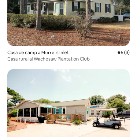
Casa de camp a Murrells Inlet
5 de punt
5 (3)
Casa rural al Wachesaw Plantation Club