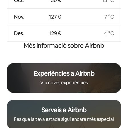
Oct.
130 €
13 °C
Nov.
127 €
7 °C
Des.
129 €
4 °C
Més informació sobre Airbnb
Experiències a Airbnb
Viu noves experiències
Serveis a Airbnb
Fes que la teva estada sigui encara més especial