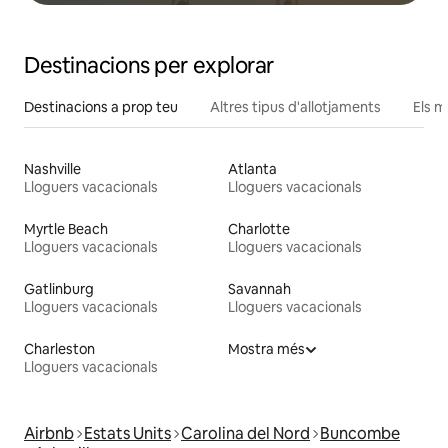
Destinacions per explorar
Destinacions a prop teu
Altres tipus d'allotjaments
Els m
Nashville
Atlanta
Lloguers vacacionals
Lloguers vacacionals
Myrtle Beach
Charlotte
Lloguers vacacionals
Lloguers vacacionals
Gatlinburg
Savannah
Lloguers vacacionals
Lloguers vacacionals
Charleston
Mostra més
Lloguers vacacionals
Airbnb
Estats Units
Carolina del Nord
Buncombe