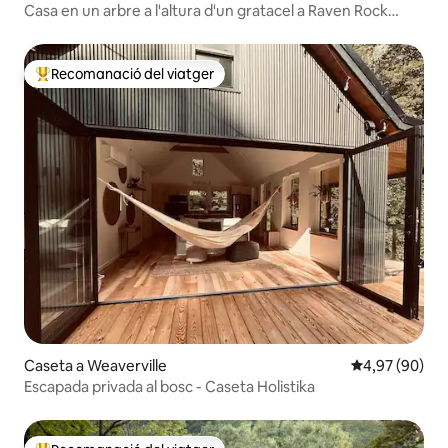
Casa en un arbre a l'altura d'un gratacel a Raven Rock
Mountain
Recomanació del viatger
Principals recomanacions dels viatgers
Caseta a Weaverville
4,97 de puntua
4,97 (90)
Escapada privada al bosc - Caseta Holistika