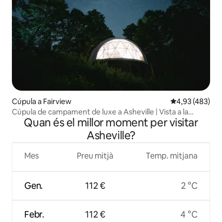
Cúpula a Fairview
4,93 de puntuac
4,93 (483)
Cúpula de campament de luxe a Asheville | Vista a la
Quan és el millor moment per visitar
muntanya, banyera d'hidromassatge
Asheville?
Mes
Preu mitjà
Temp. mitjana
Gen.
112 €
2 °C
Febr.
112 €
4 °C