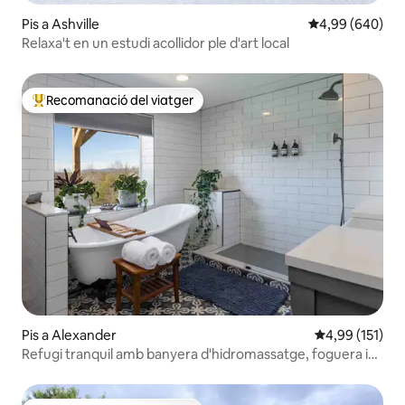
Pis a Ashville
4,99 de puntuac
4,99 (640)
Relaxa't en un estudi acollidor ple d'art local
Recomanació del viatger
Principals recomanacions dels viatgers
Pis a Alexander
4,99 de puntua
4,99 (151)
Refugi tranquil amb banyera d'hidromassatge, foguera i
vistes