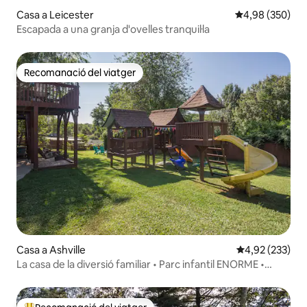
Casa a Leicester
4,98 de puntuac
4,98 (350)
Escapada a una granja d'ovelles tranquil·la
Recomanació del viatger
Recomanació del viatger
Casa a Ashville
4,92 de puntuac
4,92 (233)
La casa de la diversió familiar • Parc infantil ENORME •
Vistes