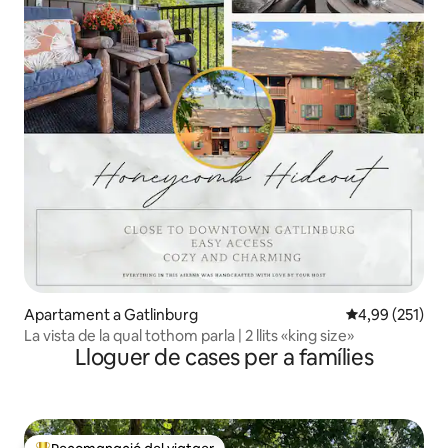
Apartament a Gatlinburg
4,99 de puntuac
4,99 (251)
La vista de la qual tothom parla | 2 llits «king size»
Lloguer de cases per a famílies