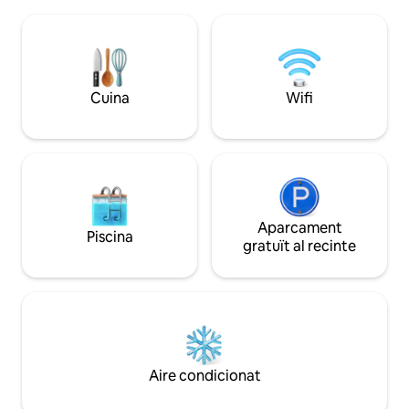
40 $ pel primer animal i 20 $ per cada
de postes de sol i
animal addicional. Sense límit. El riu et
Aquesta acollidora
relaxa mentre estàs estirat a l'hamaque
capacitat per a 4 
de la terrassa. L'escenari perfecte per a
a una família o a
una tarda de descans o per observar les
tranquil·litat i abr
estrelles a la nit. Observa la fauna
Cuina
Wifi
Gaudeix de l'essènc
salvatge i els animals de granja o pesca
muntanya amb como
truites al nostre riu de 1/2 milla.
Tranquil·litat~ privacitat~ impressionant~
accessible~
Aparcament
Piscina
gratuït al recinte
Aire condicionat