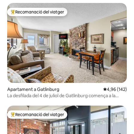
Recomanació del viatger
Principals recomanacions dels viatgers
Apartament a Gatlinburg
4,96 de puntuac
4,96 (142)
La desfilada del 4 de juliol de Gatlinburg comença a la
nostra ubicació!
Recomanació del viatger
Principals recomanacions dels viatgers