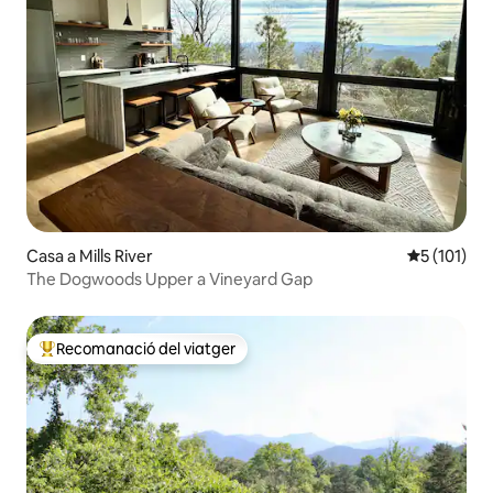
Casa a Mills River
5 de puntua
5 (101)
The Dogwoods Upper a Vineyard Gap
Recomanació del viatger
Principals recomanacions dels viatgers