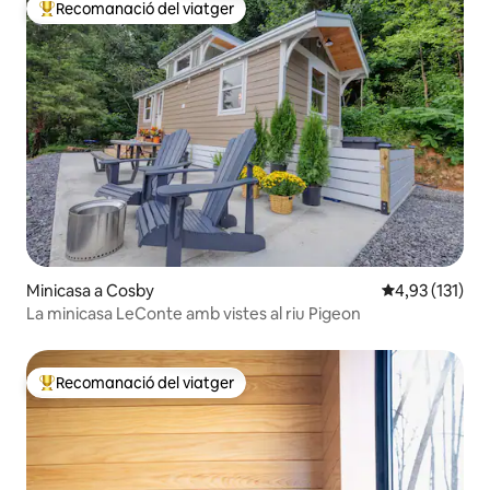
Recomanació del viatger
Principals recomanacions dels viatgers
Minicasa a Cosby
4,93 de puntua
4,93 (131)
La minicasa LeConte amb vistes al riu Pigeon
Recomanació del viatger
Principals recomanacions dels viatgers