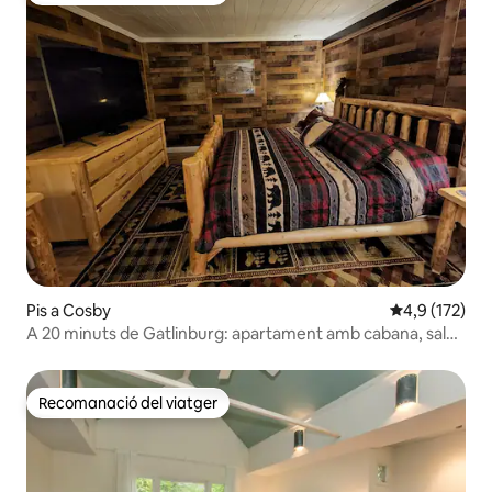
Pis a Cosby
4,9 de puntua
4,9 (172)
A 20 minuts de Gatlinburg: apartament amb cabana, sala
de jocs i equipament
Recomanació del viatger
Recomanació del viatger