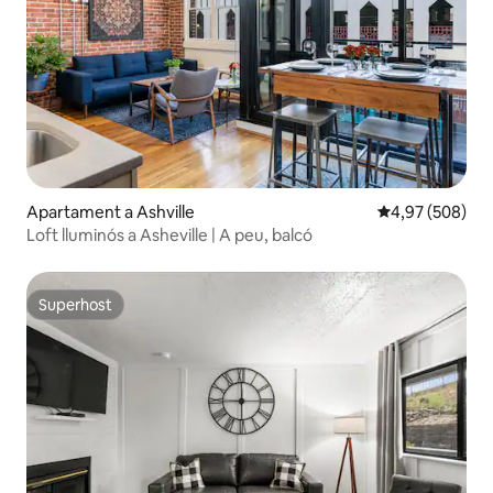
Apartament a Ashville
4,97 de puntuac
4,97 (508)
Loft lluminós a Asheville | A peu, balcó
Superhost
Superhost