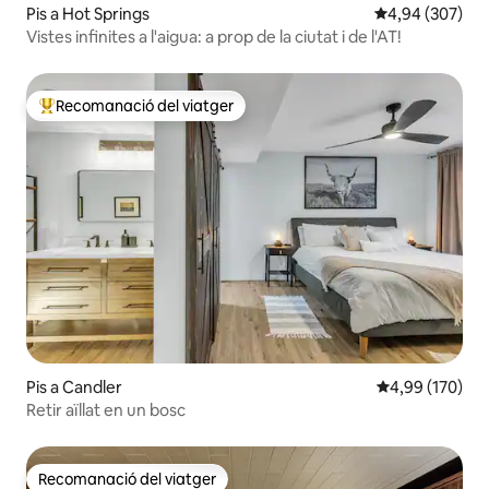
Pis a Hot Springs
4,94 de puntuac
4,94 (307)
Vistes infinites a l'aigua: a prop de la ciutat i de l'AT!
Recomanació del viatger
Principals recomanacions dels viatgers
Pis a Candler
4,99 de puntuac
4,99 (170)
Retir aïllat en un bosc
Recomanació del viatger
Recomanació del viatger