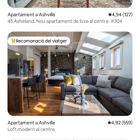
Apartament a Ashville
4,94 de puntuac
4,94 (127)
45 Asheland. Nou apartament de luxe al centre. #304
Recomanació del viatger
Principals recomanacions dels viatgers
Apartament a Ashville
4,92 de puntuac
4,92 (559)
Loft modern al centre