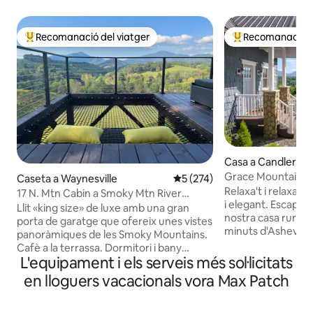
Recomanació del viatger
Recomanació de
Principals recomanacions dels viatgers
Principals recoma
Casa a Candler
Grace Mountain C
Caseta a Waynesville
5 de puntuació mitjana d'un t
5 (274)
/Peaceful+Private
Relaxa't i relaxa't
17 N. Mtn Cabin a Smoky Mtn River
i elegant. Escapa't 
Ranch
Llit «king size» de luxe amb una gran
nostra casa rural 
porta de garatge que ofereix unes vistes
minuts d'Asheville
panoràmiques de les Smoky Mountains.
panoràmiques de 
Cafè a la terrassa. Dormitori i bany
tots els racons d
L'equipament i els serveis més sol·licitats
totalment equipats, productes de bany
refugi. Relaxa't al 
Paya, aire condicionat/calefacció, cuina
en lloguers vacacionals vora Max Patch
l'aire lliure, torran
petita i llums regulables. Admet animals
il·luminat per les 
de companyia. Pati tancat de 5 acres.
sopar a l'aire lliu