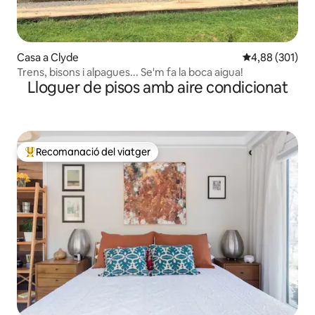
Casa a Clyde
4,88 de puntuac
4,88 (301)
Trens, bisons i alpagues... Se'm fa la boca aigua!
Lloguer de pisos amb aire condicionat
Recomanació del viatger
Principals recomanacions dels viatgers