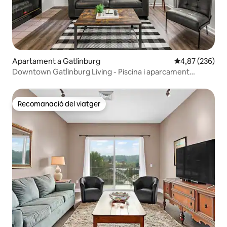
Apartament a Gatlinburg
4,87 de puntuac
4,87 (236)
Downtown Gatlinburg Living - Piscina i aparcament
gratuït!
Recomanació del viatger
Recomanació del viatger