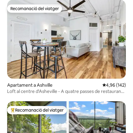
Recomanació del viatger
Recomanació del viatger
Apartament a Ashville
4,96 de puntuac
4,96 (142)
Loft al centre d'Asheville - A quatre passes de restaurants
i botigues
Recomanació del viatger
Principals recomanacions dels viatgers