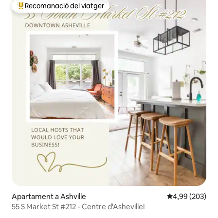
Recomanació del viatger
Principals recomanacions dels viatgers
Apartament a Ashville
4,99 de puntuac
4,99 (203)
55 S Market St #212 - Centre d'Asheville!