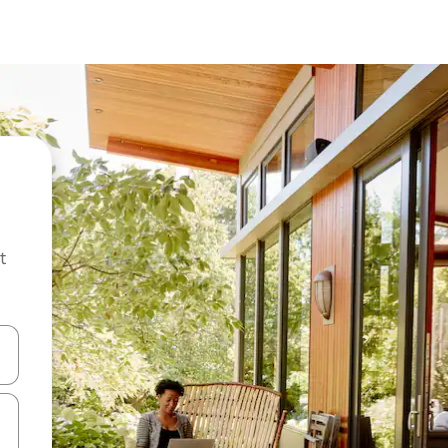
t
ar-hi a través de les tecles de les fletxes (amunt i avall), o bé fent un t