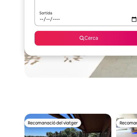
Sortida
Cerca
Recomanació del viatger
Recomana
Recomanació del viatger
Recomana