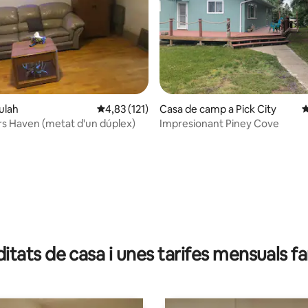
na d'un total de 5; 44 avaluacions
ulah
4,83 de puntuació mitjana d'un total de 5; 12
4,83 (121)
Casa de camp a Pick City
4
s Haven (metat d'un dúplex)
Impresionant Piney Cove
tats de casa i unes tarifes mensuals f