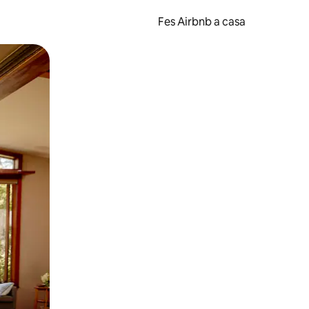
Fes Airbnb a casa
oc a la pantalla o fent-hi lliscar el dit.