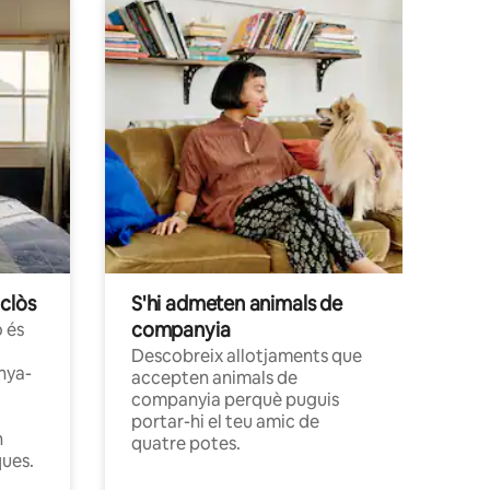
clòs
S'hi admeten animals de
companyia
 és
Descobreix allotjaments que
nya-
accepten animals de
companyia perquè puguis
portar-hi el teu amic de
n
quatre potes.
ques.