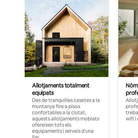
Allotjaments totalment
Nòma
equipats
prof
Des de tranquil·les casetes a la
Allot
muntanya fins a pisos
profe
confortables a la ciutat,
treba
aquests allotjaments moblats
wifi i
ofereixen tots els
equipaments i serveis d'una
llar.