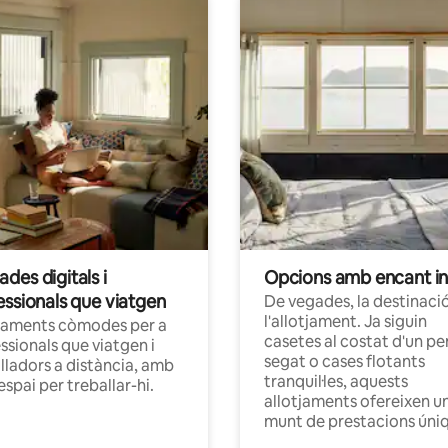
des digitals i
Opcions amb encant in
essionals que viatgen
De vegades, la destinació
l'allotjament. Ja siguin
jaments còmodes per a
casetes al costat d'un pe
ssionals que viatgen i
segat o cases flotants
lladors a distància, amb
tranquil·les, aquests
 espai per treballar-hi.
allotjaments ofereixen u
munt de prestacions úni