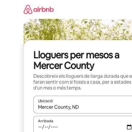
Salta
Lloguers per mesos a
Mercer County
Descobreix els lloguers de llarga durada que e
faran sentir com si fossis a casa, per a estades
d'un mes o més temps.
Ubicació
Quan els resultats estiguin disponibles, podràs naveg
Arribada