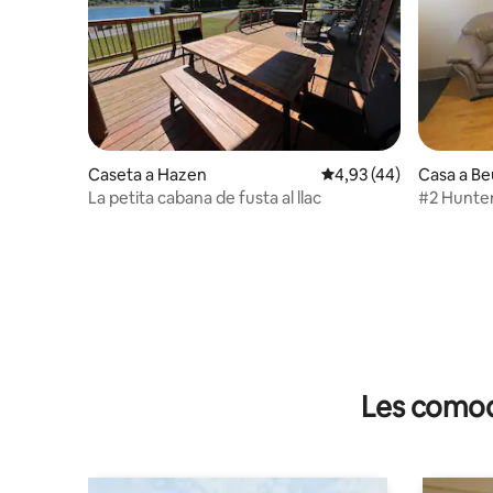
Caseta a Hazen
4,93 de puntuació mitja
4,93 (44)
Casa a Be
La petita cabana de fusta al llac
#2 Hunter
Les comodi