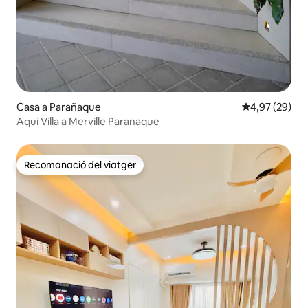
Casa a Parañaque
4,97 de puntua
4,97 (29)
Aqui Villa a Merville Paranaque
Recomanació del viatger
Recomanació del viatger