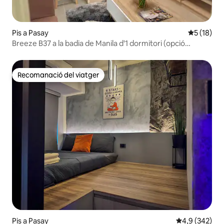
Pis a Pasay
5 de puntu
5 (18)
Breeze B37 a la badia de Manila d'1 dormitori (opció
d'afegeir aparcament)
Recomanació del viatger
Recomanació del viatger
Pis a Pasay
4,9 de puntuac
4,9 (342)