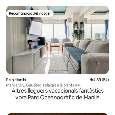
Estats Units
Recomanació del viatger
Recomanació del viatger
Pis a Manila
4,89 de puntua
4,89 (54)
Manila Sky. Gaudeix i relaxa't a la planta 44.
Altres lloguers vacacionals fantàstics
vora Parc Oceanogràfic de Manila