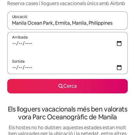
Reserva cases i lloguers vacacionals únics amb Airbnb
Ubicació
Quan els resultats estiguin disponibles, podràs navegar-hi a través 
Arribada
Sortida
Cerca
Els lloguers vacacionals més ben valorats
vora Parc Oceanogràfic de Manila
Els hostes no ho dubten: aquestes estades estan molt
ben valorades per la ubicació i la netedat, entre altres