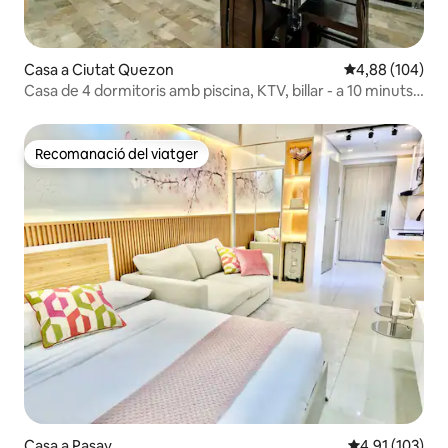
Casa a Ciutat Quezon
4,88 de puntuac
4,88 (104)
Casa de 4 dormitoris amb piscina, KTV, billar - a 10 minuts
del centre comercial
Recomanació del viatger
Recomanació del viatger
Casa a Pasay
4,91 de puntua
4,91 (103)