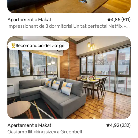
Apartament a Makati
4,86 de puntua
4,86 (511)
Impressionant de 3 dormitoris! Unitat perfecta! Netflix +
wifi ràpid
Recomanació del viatger
Principals recomanacions dels viatgers
Apartament a Makati
4,92 de puntuac
4,92 (232)
Oasi amb llit «king size» a Greenbelt