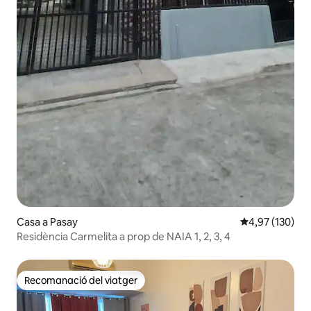
Casa a Pasay
4,97 de puntuac
4,97 (130)
Residència Carmelita a prop de NAIA 1, 2, 3, 4
Recomanació del viatger
Recomanació del viatger