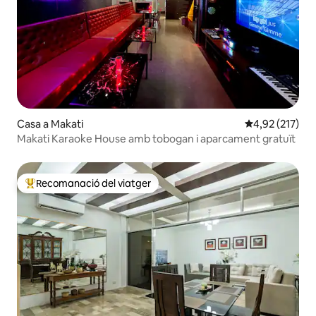
Casa a Makati
4,92 de puntuac
4,92 (217)
Makati Karaoke House amb tobogan i aparcament gratuït
Recomanació del viatger
Principals recomanacions dels viatgers