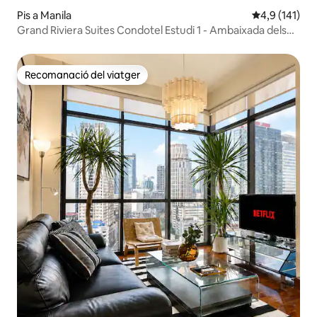
Pis a Manila
4,9 de puntua
4,9 (141)
Grand Riviera Suites Condotel Estudi 1 - Ambaixada dels
Estats Units
Recomanació del viatger
Recomanació del viatger