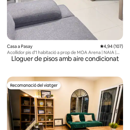
Casa a Pasay
4,94 de puntuac
4,94 (107)
Acollidor pis d'1 habitació a prop de MOA Arena | NAIA |
Lloguer de pisos amb aire condicionat
Apte per treballar-hi
Recomanació del viatger
Recomanació del viatger