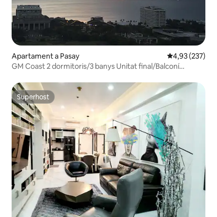
Apartament a Pasay
4,93 de puntuac
4,93 (237)
GM Coast 2 dormitoris/3 banys Unitat final/Balconí
Bayview/1 Pkng
Superhost
Superhost