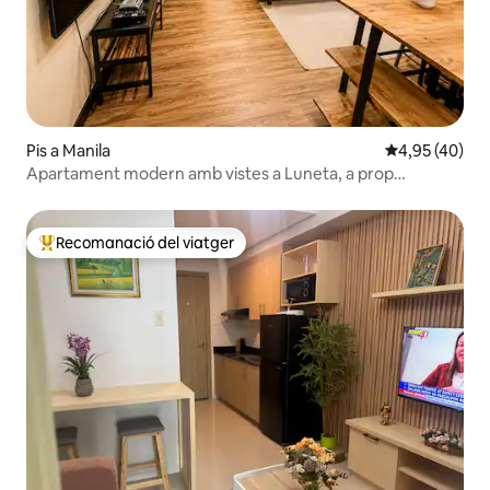
Pis a Manila
4,95 de puntua
4,95 (40)
Apartament modern amb vistes a Luneta, a prop
d'escoles, etc.
Recomanació del viatger
Principals recomanacions dels viatgers