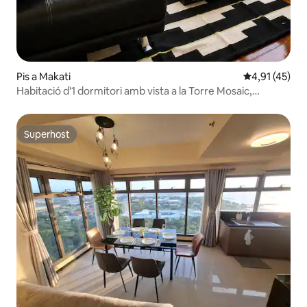
Pis a Makati
4,91 de puntu
4,91 (45)
Habitació d'1 dormitori amb vista a la Torre Mosaic,
Greenbelt
Superhost
Superhost