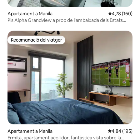
Apartament a Manila
4,78 de puntuac
4,78 (160)
Pis Alpha Grandview a prop de l'ambaixada dels Estats
Units
Recomanació del viatger
Recomanació del viatger
Apartament a Manila
4,84 de puntuac
4,84 (195)
Ermita, apartament acollidor, fantàstica vista sobre la