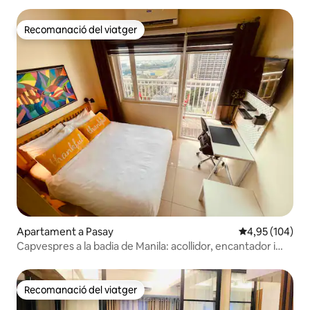
Recomanació del viatger
Recomanació del viatger
Apartament a Pasay
4,95 de puntuac
4,95 (104)
Capvespres a la badia de Manila: acollidor, encantador i
modern
Recomanació del viatger
Recomanació del viatger