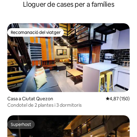
Lloguer de cases per a famílies
badia de Manila
Recomanació del viatger
Recomanació del viatger
Casa a Ciutat Quezon
4,87 de puntuac
4,87 (150)
Condotel de 2 plantes i 3 dormitoris
Superhost
Superhost