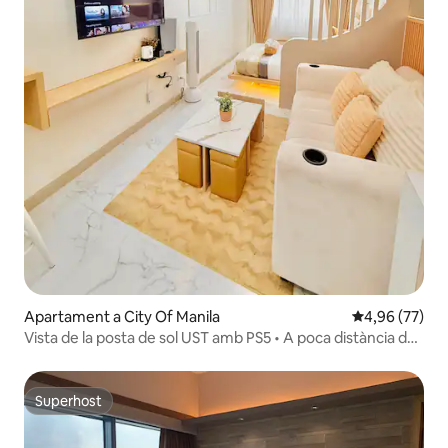
Apartament a City Of Manila
4,96 de puntua
4,96 (77)
Vista de la posta de sol UST amb PS5 • A poca distància de
PRC i restaurants
Superhost
Superhost