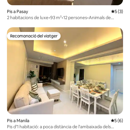
Pis a Pasay
5 de punt
5 (3)
2 habitacions de luxe•93 m²•12 persones•Animals de
companyia•Aparcament gratuït | PICC/MOA
Recomanació del viatger
Recomanació del viatger
Pis a Manila
5 de punt
5 (6)
Pis d'1 habitació: a poca distància de l'ambaixada dels