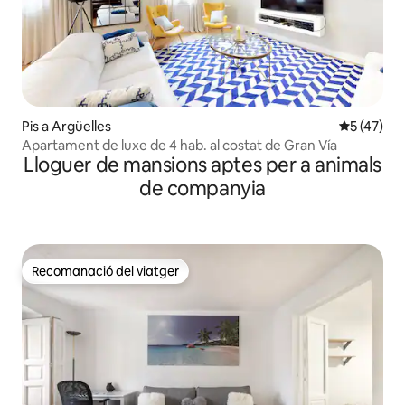
Pis a Argüelles
5 de puntu
5 (47)
Apartament de luxe de 4 hab. al costat de Gran Vía
Lloguer de mansions aptes per a animals
de companyia
Recomanació del viatger
Recomanació del viatger