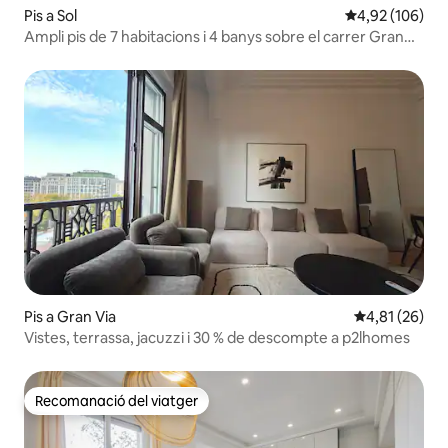
Pis a Sol
4,92 de puntuac
4,92 (106)
Ampli pis de 7 habitacions i 4 banys sobre el carrer Gran
Vía
Pis a Gran Via
4,81 de puntu
4,81 (26)
Vistes, terrassa, jacuzzi i 30 % de descompte a p2lhomes
Recomanació del viatger
Recomanació del viatger