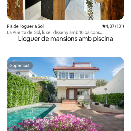
Pis de lloguer a Sol
4,87 de puntua
4,87 (131)
La Puerta del Sol, luxe i disseny amb 10 balcons...
Lloguer de mansions amb piscina
Superhost
Superhost