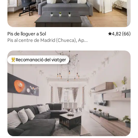
Pis de lloguer a Sol
4,82 de puntua
4,82 (66)
Pis al centre de Madrid (Chueca), Ap...
Recomanació del viatger
Principals recomanacions dels viatgers