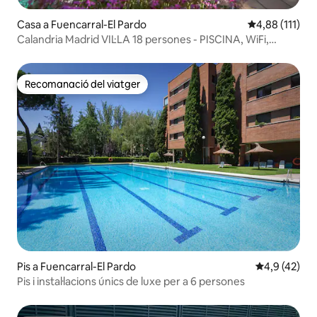
Casa a Fuencarral-El Pardo
4,88 de puntua
4,88 (111)
Calandria Madrid VIL·LA 18 persones - PISCINA, WiFi,
Barbacoa
Recomanació del viatger
Recomanació del viatger
Pis a Fuencarral-El Pardo
4,9 de puntu
4,9 (42)
Pis i instal·lacions únics de luxe per a 6 persones