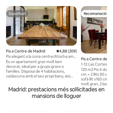
Superhost
Recomanació del 
Superhost
Recomanació del 
Pis a Centre de Madrid
4,88 de puntuació mitjana d'un to
4,88 (209)
Pis elegant a la zona centre/Atocha amb
Pis a Centre de Ma
quatre dormitoris amb bany.
És un apartament gran molt ben
1-12.Las Cortes.S
decorat, ideal per a grups grans o
Bright.A.C
120 m2 Pis 4 dormit
famílies. Disposa de 4 habitacions,
cm.+ 2 llits 90 cm,
cadascuna amb el seu propi bany, així
sofà llit x160 cm, 
com un bany complet addicional. La sala
molt gran, 2 banys,
d'estar és àmplia i lluminosa amb dos
Madrid: prestacions més sol·licitades en
Madrid, entre el Pa
balcons i un mirador. La cuina està
el barri de Las Cor
mansions de lloguer
totalment equipada. L'apartament
Letras,senyorial i 
disposa d'aire condicionat (per tota la
peu,Museu del Pr
casa excepte els banys) i calefacció. Es
Sofía,Sol,Retiro,Gr
troba a la primera planta sense ascensor.
Reial, Plaça Major