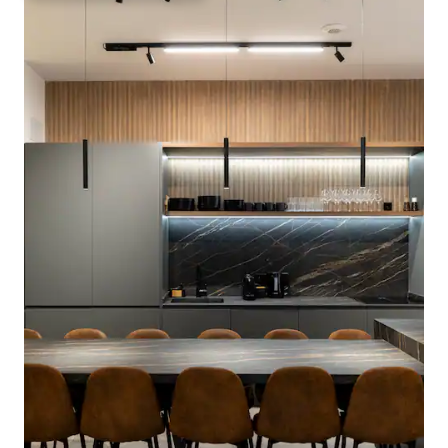
7556 Als banys hi trobareu tovalloles,
sabó de mans, xampú i gel de dutxa per
al primer dia. La casa està recentment
reformada, per la qual cosa té tots els
avantatges d'una casa moderna i ben
equipada. Tot i que l'estada mínima és de
4 nits, pots negociar una estada menys
amb altres tarifes en funció del nombre
d'hostes i de la temporada. Pregunteu-
nos sense compromís.
+++++++++++++++++++++++++++++++++++++++++++++++
La cuina està totalment equipada. Tot és
per a tu per utilitzar-lo. Als banys
trobareu tovalloles i petites ampolles de
sabó de mans, xampú i gel de dutxa per
al vostre primer dia. La casa ha estat
recentment reformada, així que
trobaràs tot com a nou. Tot i que l'estada
mínima és de 4 nits, pots negociar una
estada més curta amb altres tarifes en
funció del nombre d'hostes i de la
temporada. Pregunteu-nos sense
compromís. L'hora d'arribada és a partir
de les 15h, encara que en alguns casos es