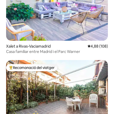
Xalet a Rivas-Vaciamadrid
4,88 de puntuac
4,88 (108)
Casa familiar entre Madrid i el Parc Warner
Recomanació del viatger
Principals recomanacions dels viatgers