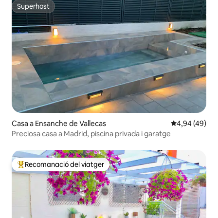
Superhost
Superhost
Casa a Ensanche de Vallecas
4,94 de puntua
4,94 (49)
Preciosa casa a Madrid, piscina privada i garatge
Recomanació del viatger
Principals recomanacions dels viatgers