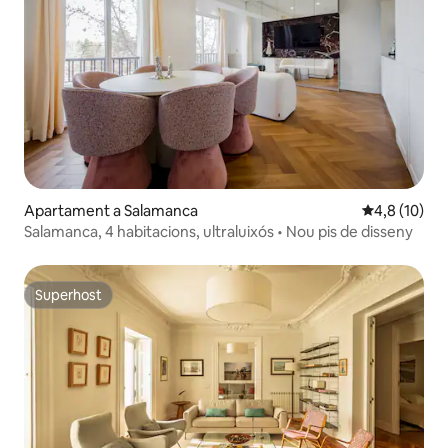
Apartament a Salamanca
4,8 de puntu
4,8 (10)
Salamanca, 4 habitacions, ultraluixós • Nou pis de disseny
Superhost
Superhost