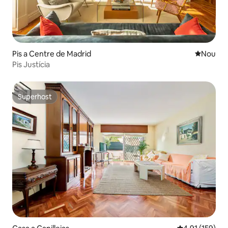
Pis a Centre de Madrid
Allotjam
Nou
Pis Justícia
Superhost
Superhost