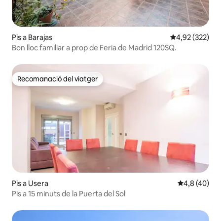
Pis a Barajas
4,92 de puntuac
4,92 (322)
Bon lloc familiar a prop de Feria de Madrid 120SQ.
Recomanació del viatger
Recomanació del viatger
Pis a Usera
4,8 de puntua
4,8 (40)
Pis a 15 minuts de la Puerta del Sol