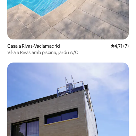
Casa a Rivas-Vaciamadrid
4,71 de punt
4,71 (7)
Vil·la a Rivas amb piscina, jardí i A/C