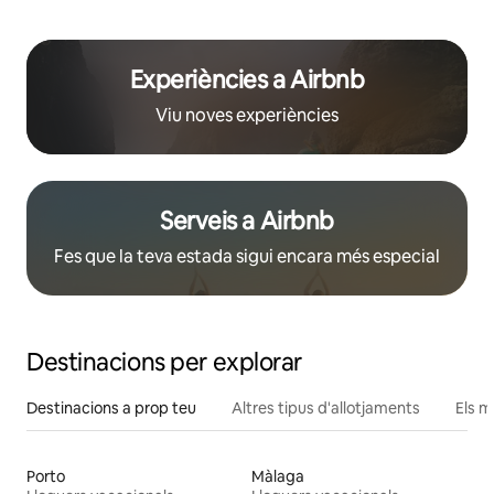
Experiències a Airbnb
Viu noves experiències
Serveis a Airbnb
Fes que la teva estada sigui encara més especial
Destinacions per explorar
Destinacions a prop teu
Altres tipus d'allotjaments
Els m
Porto
Màlaga