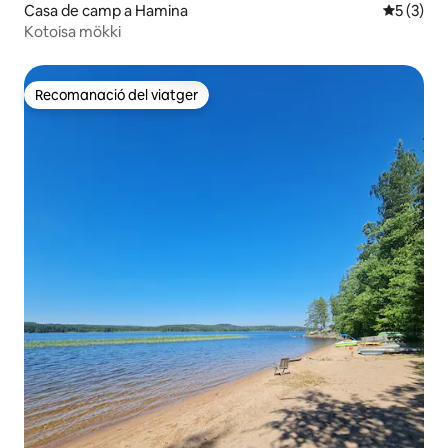
Casa de camp a Hamina
5 de punt
5 (3)
Kotoisa mökki
Recomanació del viatger
Recomanació del viatger