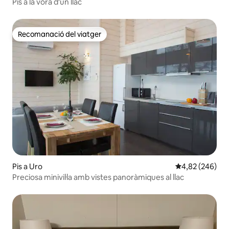
Pis a la vora d'un llac
Recomanació del viatger
Recomanació del viatger
Pis a Uro
4,82 de puntuac
4,82 (246)
Preciosa minivil·la amb vistes panoràmiques al llac