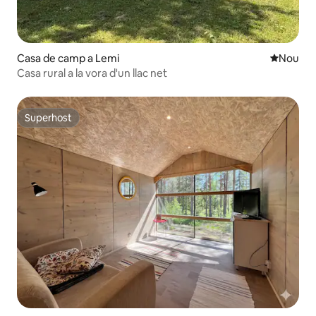
Casa de camp a Lemi
Allotjam
Nou
Casa rural a la vora d'un llac net
Superhost
Superhost