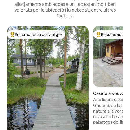
allotjaments amb accés a un llac estan molt ben
valorats per la ubicació i la netedat, entre altres
factors.
Recomanació del viatger
Recomanació de
Principals recomanacions dels viatgers
Principals recoma
Caseta a Kouvola
Acollidora caseta d
Gaudeix de la teva
natura a la vora d'u
relaxa't a la sauna
paisatges del llac i
capbussó a l'aigua neta 