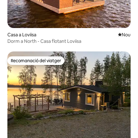
Casa a Loviisa
Allotjam
Nou
Dorm a North - Casa flotant Loviisa
Recomanació del viatger
Recomanació del viatger