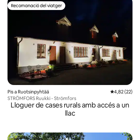
Recomanació del viatger
Recomanació del viatger
Pis a Ruotsinpyhtää
4,82 de puntua
4,82 (22)
STRÖMFORS Ruukki - Strömfors
Lloguer de cases rurals amb accés a un
llac