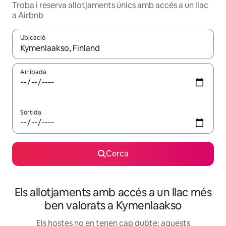
Troba i reserva allotjaments únics amb accés a un llac
a Airbnb
Ubicació
Quan els resultats estiguin disponibles, podràs navegar-hi a través 
Arribada
Sortida
Cerca
Els allotjaments amb accés a un llac més
ben valorats a Kymenlaakso
Els hostes no en tenen cap dubte: aquests