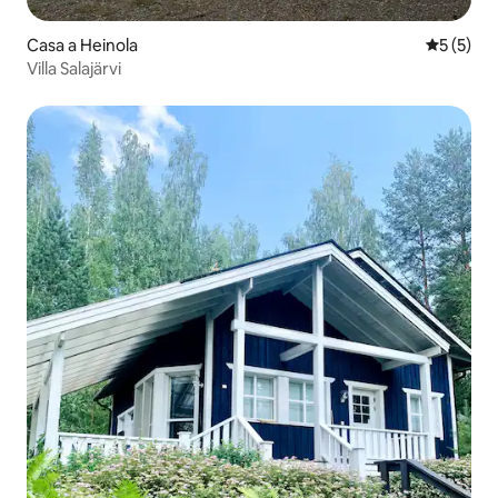
Casa a Heinola
5 de punt
5 (5)
Villa Salajärvi