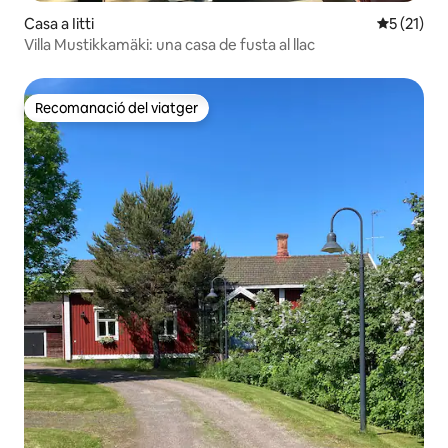
Casa a Iitti
5 de puntu
5 (21)
Villa Mustikkamäki: una casa de fusta al llac
Recomanació del viatger
Recomanació del viatger