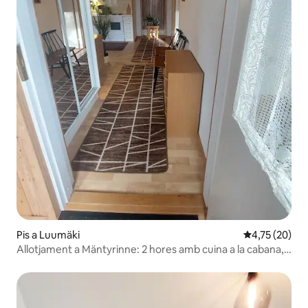
Pis a Luumäki
4,75 de puntu
4,75 (20)
Allotjament a Mäntyrinne: 2 hores amb cuina a la cabana,
Luumäki