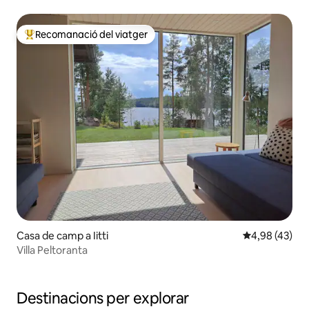
Recomanació del viatger
Principals recomanacions dels viatgers
Casa de camp a Iitti
4,98 de puntua
4,98 (43)
Villa Peltoranta
Destinacions per explorar