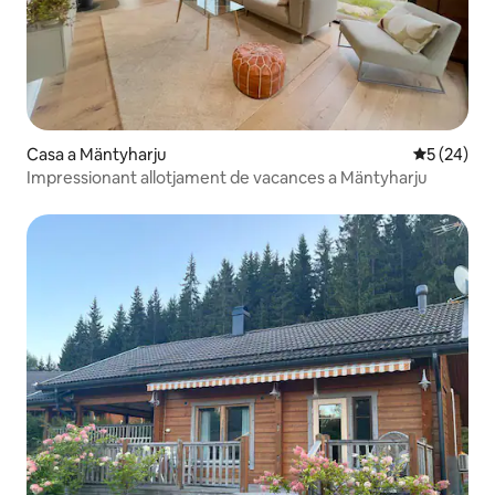
Casa a Mäntyharju
5 de puntua
5 (24)
Impressionant allotjament de vacances a Mäntyharju