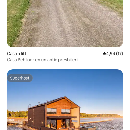
Casa a Iitti
4,94 de puntu
4,94 (17)
Casa Pehtoor en un antic presbiteri
Superhost
Superhost