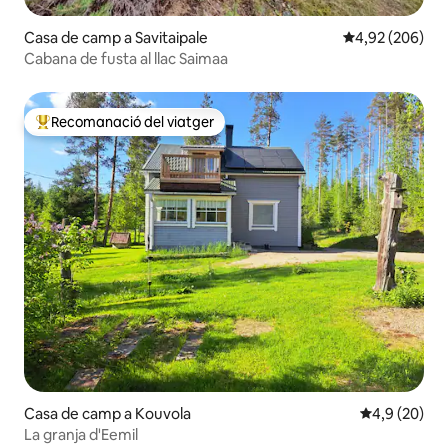
Casa de camp a Savitaipale
4,92 de puntuac
4,92 (206)
Cabana de fusta al llac Saimaa
Recomanació del viatger
Principals recomanacions dels viatgers
Casa de camp a Kouvola
4,9 de puntua
4,9 (20)
La granja d'Eemil