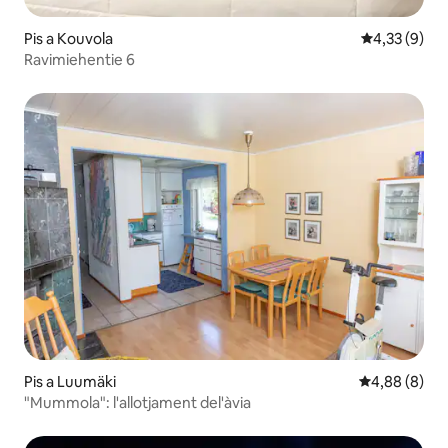
Pis a Kouvola
4,33 de punt
4,33 (9)
Ravimiehentie 6
Pis a Luumäki
4,88 de puntu
4,88 (8)
"Mummola": l'allotjament del'àvia