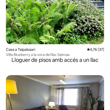
Casa a Taipalsaari
4,76 de puntu
4,76 (37)
Vil·la Blueberry a la vora del llac Saimaa
Lloguer de pisos amb accés a un llac