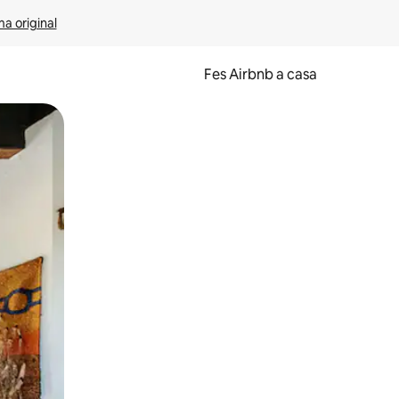
ma original
Fes Airbnb a casa
oc a la pantalla o fent-hi lliscar el dit.