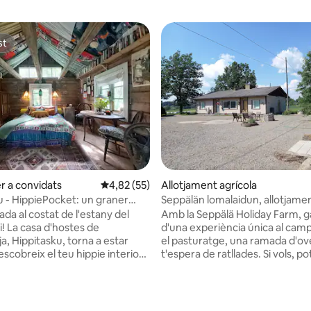
st
st
r a convidats
4,82 de puntuació mitjana d'un total de 5; 5
4,82 (55)
Allotjament agrícola
u - HippiePocket: un graner
Seppälän lomalaidun, allotjame
granja.
ada al costat de l'estany del
Amb la Seppälä Holiday Farm, g
d'una experiència única al cam
a, Hippitasku, torna a estar
el pasturatge, una ramada d'ov
t'espera de ratllades. Si vols, po
'una immersió de colors enmig
participar en el tractament de l
 rural preciosa. Tindràs accés a
i les pastures, el camp no és mai
privada i a un fogar al costat
La gent de l'espai visita diàriam
ana d'un total de 5; 37 avaluacions
tany forestal sota el braç d'un
cuidar les ovelles, l'aigua baixa 