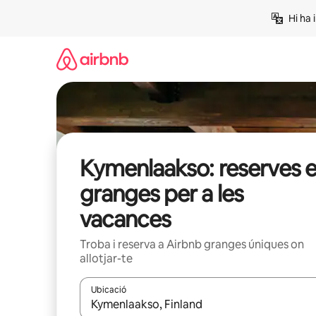
Salta
Hi ha 
Kymenlaakso: reserves 
granges per a les
vacances
Troba i reserva a Airbnb granges úniques on
allotjar-te
Ubicació
Quan els resultats estiguin disponibles, podràs naveg