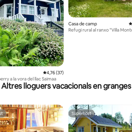
Casa de camp
4
Refugi rural al ranxo "Villa Mon
4,76 de puntuació mitjana d'un total de 5; 3
4,76 (37)
berry a la vora del llac Saimaa
Altres lloguers vacacionals en granges
st
Superhost
st
Superhost