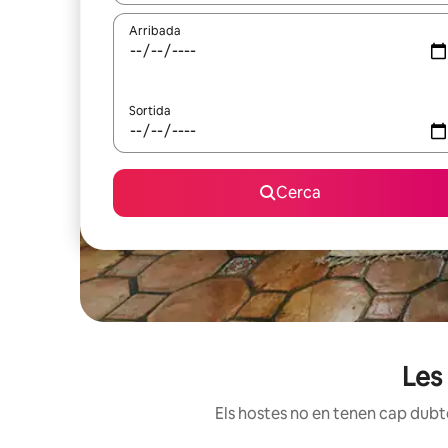
Arribada
Sortida
Cerca
Les
Els hostes no en tenen cap dubte