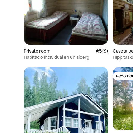
Private room
5 de puntuació mit
5 (9)
Caseta pe
Habitació individual en un alberg
Hippitask
acolorit
Recomana
Recomana