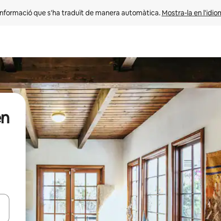
informació que s'ha traduït de manera automàtica. 
Mostra-la en l'idio
en
ar-hi a través de les tecles de les fletxes (amunt i avall), o bé fent un t