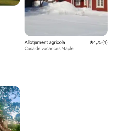
Allotjament agrícola
4,75 de puntuació mit
4,75 (4)
Casa de vacances Maple
0 avaluacions