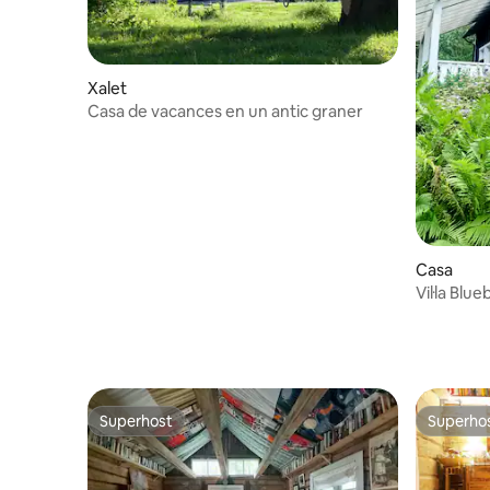
Xalet
Casa de vacances en un antic graner
Casa
Vil·la Blue
Superhost
Superho
Superhost
Superho