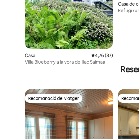
Casa de 
Refugi rur
Casa
4,76 de puntuació mitj
4,76 (37)
Vil·la Blueberry a la vora del llac Saimaa
Rese
Recomanació del viatger
Recomana
Recomanació del viatger
Recomana