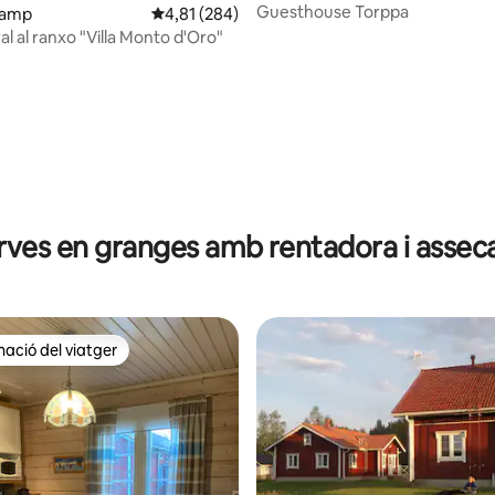
Guesthouse Torppa
camp
4,81 de puntuació mitjana d'un total de 5; 284
4,81 (284)
al al ranxo "Villa Monto d'Oro"
ana d'un total de 5; 37 avaluacions
rves en granges amb rentadora i assec
ció del viatger
ció del viatger