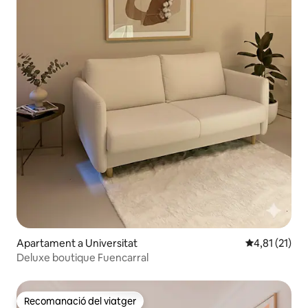
Apartament a Universitat
4,81 de puntu
4,81 (21)
Deluxe boutique Fuencarral
Recomanació del viatger
Recomanació del viatger