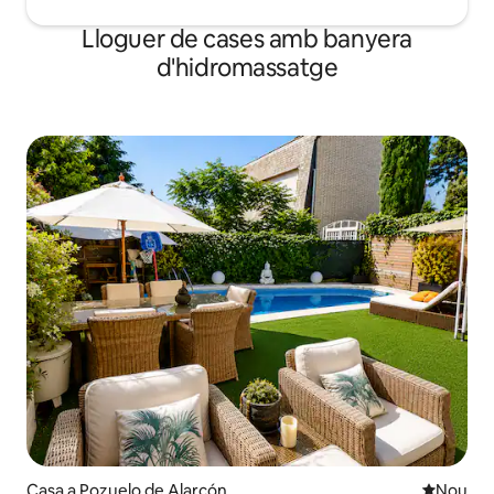
Lloguer de cases amb banyera
d'hidromassatge
Casa a Pozuelo de Alarcón
Allotjam
Nou