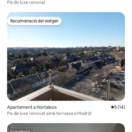
Pis de luxe renovat
Recomanació del viatger
Recomanació del viatger
Apartament a Hortaleza
5 de puntu
5 (14)
Pis de luxe renovat amb terrassa a Madrid