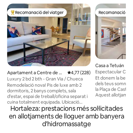
Recomanació del viatger
Recomanació del 
Principals recomanacions dels viatgers
Recomanació del 
Casa a Tetuán
Espectacular Cas
Apartament a Centre de Ma
4,77 de puntuació mitjana d'un t
4,77 (228)
Et donem la benvi
drid
Luxury 2 bd 2 bth - Gran Via / Chueca
dels teus somnis a
Remodelació nova! Pis de luxe amb 2
la Plaça de Castell
dormitoris, 2 banys complets, sala
Aquest allotjament
d'estar, espai de treball/oficina separat i
reformat amb luxe i
cuina totalment equipada. Ubicació
dissenyat per comp
Hortaleza: prestacions més sol·licitades
immillorable! Esglaons fins a Chueca
expectatives. Tots
Plaza. A 5 minuts de Gran Via i a 15
en allotjaments de lloguer amb banyera
casa s'han pensat
minuts del Museu del Prado a peu. El
d'hidromassatge
comoditat i elegàn
dormitori principal té un bany privat amb
celler preciós que
dutxa amb capçal de pluja i un vàter amb