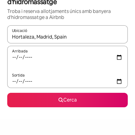
d'hidromassatge
Troba i reserva allotjaments únics amb banyera
d'hidromassatge a Airbnb
Ubicació
Quan els resultats estiguin disponibles, podràs navegar-hi a través 
Arribada
Sortida
Cerca