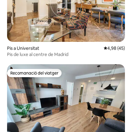
Pis a Universitat
4,98 de puntua
4,98 (45)
Pis de luxe al centre de Madrid
Recomanació del viatger
Recomanació del viatger