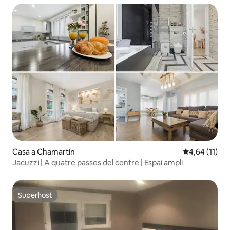
Casa a Chamartín
4,64 de puntu
4,64 (11)
Jacuzzi | A quatre passes del centre | Espai ampli
Superhost
Superhost