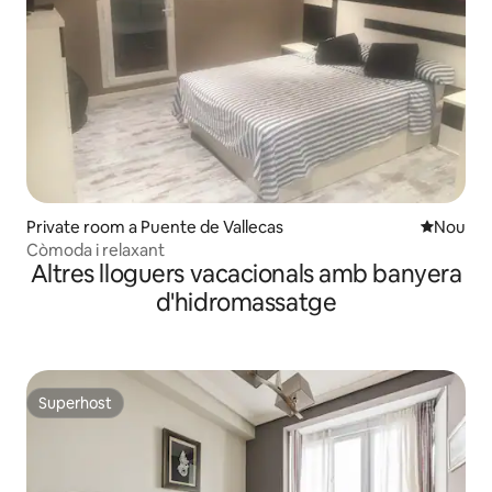
Private room a Puente de Vallecas
Allotjam
Nou
Còmoda i relaxant
Altres lloguers vacacionals amb banyera
d'hidromassatge
Superhost
Superhost