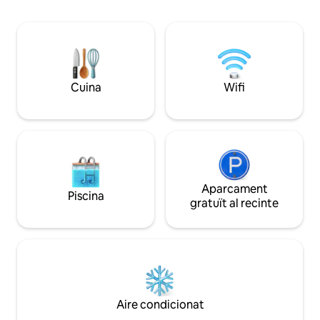
especial a aquesta
bidet incorporat. L'altre bany complet
Vine i descobreix aquesta nova joia
està al costat del vestíbul i disposa d'una
arquitectònica de 
banyera d'hidromassatge. Tots els llits
qualitats!
tenen matalassos de luxe. Llicència
turística: VT 4079
Cuina
Wifi
Aparcament
Piscina
gratuït al recinte
Aire condicionat