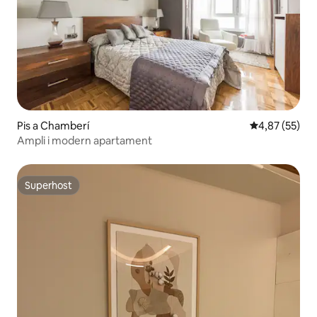
Pis a Chamberí
4,87 de puntua
4,87 (55)
Ampli i modern apartament
Superhost
Superhost