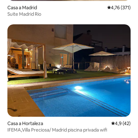
Casa a Madrid
4,76 de puntua
4,76 (371)
Suite Madrid Rio
Casa a Hortaleza
4,9 de puntu
4,9 (42)
IFEMA,Villa Preciosa/ Madrid piscina privada wifi