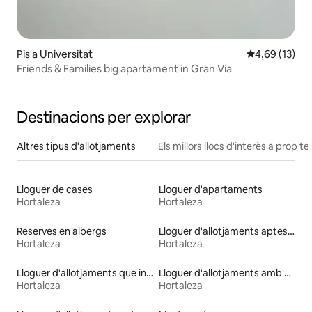
Pis a Universitat
4,69 de puntu
4,69 (13)
Friends & Families big apartament in Gran Via
Destinacions per explorar
Altres tipus d'allotjaments
Els millors llocs d'interès a prop te
Lloguer de cases
Lloguer d'apartaments
Hortaleza
Hortaleza
Reserves en albergs
Lloguer d'allotjaments aptes per a animals de companyia
Hortaleza
Hortaleza
Lloguer d'allotjaments que inclouen esmorzar
Lloguer d'allotjaments amb sauna
Hortaleza
Hortaleza