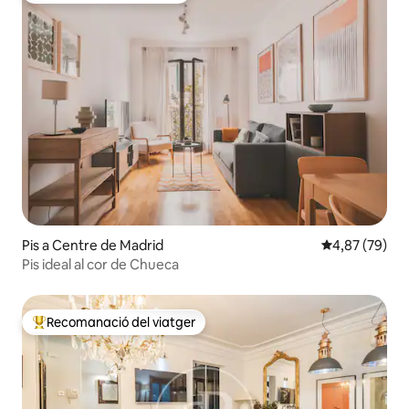
Pis a Centre de Madrid
4,87 de puntua
4,87 (79)
Pis ideal al cor de Chueca
Recomanació del viatger
Principals recomanacions dels viatgers