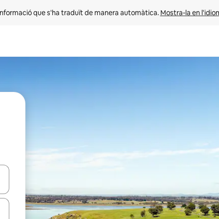
informació que s'ha traduït de manera automàtica. 
Mostra-la en l'idio
ar-hi a través de les tecles de les fletxes (amunt i avall), o bé fent un t