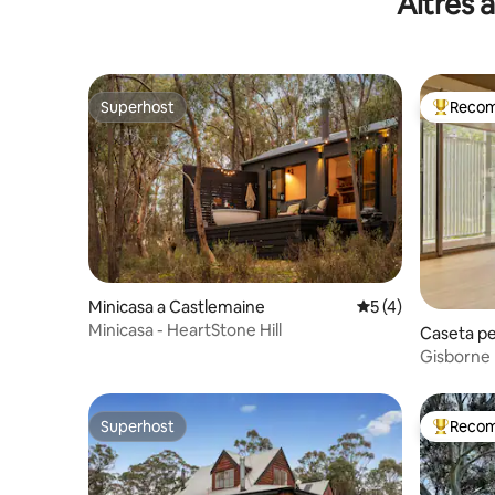
Altres 
Superhost
Recom
Superhost
Principa
Minicasa a Castlemaine
5 de puntuació mit
5 (4)
Minicasa - HeartStone Hill
Caseta pe
e
Superhost
Recom
Superhost
Principa