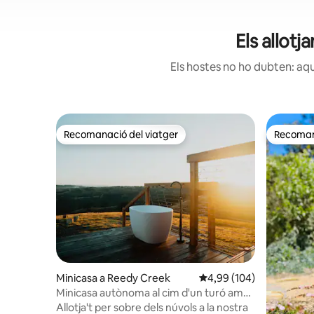
Els allot
Els hostes no ho dubten: aqu
Recomanació del viatger
Recomana
Recomanació del viatger
Recomana
Minicasa a Reedy Creek
4,99 de puntuació mitjan
4,99 (104)
Minicasa autònoma al cim d'un turó amb
bany exterior
Allotja't per sobre dels núvols a la nostra