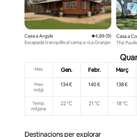
Casa a Argyle
4,89 de puntuació mitj
4,89 (9)
Casa a C
Escapada tranquil·la al camp a «La Granja»
The Pavili
de luxe
Quan
Mes
Gen.
Febr.
Març
134 €
140 €
138 €
Preu
mitjà
22 °C
21 °C
18 °C
Temp.
mitjana
Destinacions per explorar