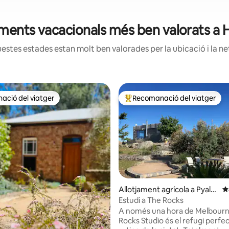
jaments vacacionals més ben valorats a
estes estades estan molt ben valorades per la ubicació i la net
ció del viatger
Recomanació del viatger
ció del viatger
Principals recomanacions dels 
Allotjament agrícola a Pyalo
4
ng
Estudi a The Rocks
a d'un total de 5; 104 avaluacions
A només una hora de Melbourn
Rocks Studio és el refugi perfec