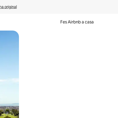
ma original
Fes Airbnb a casa
oc a la pantalla o fent-hi lliscar el dit.