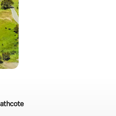
eathcote