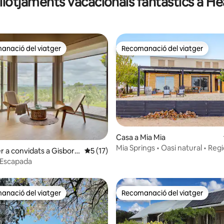
allotjaments vacacionals fantàstics a H
anació del viatger
Recomanació del viatger
ls recomanacions dels viatgers
Recomanació del viatger
Casa a Mia Mia
jana d'un total de 5; 4 avaluacions
Mia Springs • Oasi natural • Regi
r a convidats a Gisborn
5 de puntuació mitjana d'un total de 5; 1
5 (17)
de Heathcote
Gisborne Escapada
anació del viatger
Recomanació del viatger
ls recomanacions dels viatgers
Recomanació del viatger