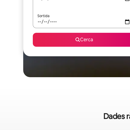
Sortida
Cerca
Dades r