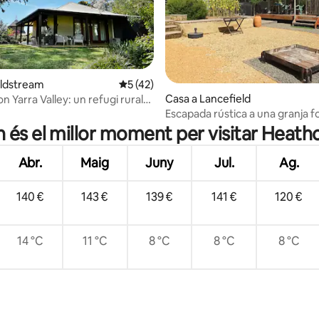
ana d'un total de 5; 9 avaluacions
oldstream
5 de puntuació mitjana d'un total de 5; 4
5 (42)
Casa a Lancefield
on Yarra Valley: un refugi rural
Escapada rústica a una granja fo
xarxa elèctrica (s'admeten ani
 és el millor moment per visitar Heath
companyia)
Abr.
Maig
Juny
Jul.
Ag.
140 €
143 €
139 €
141 €
120 €
14 °C
11 °C
8 °C
8 °C
8 °C