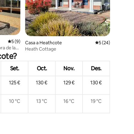
2 avaluacions
5 de puntuació mitjana d'un total de 5; 9 avaluacions
5 (9)
Casa a Heathcote
5 de puntuació mitj
5 (24)
ra de la
Heath Cottage
mals de
cote?
Set.
Oct.
Nov.
Des.
125 €
130 €
129 €
130 €
10 °C
13 °C
16 °C
19 °C