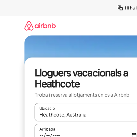
Salta
Hi ha 
Lloguers vacacionals a
Heathcote
Troba i reserva allotjaments únics a Airbnb
Ubicació
Quan els resultats estiguin disponibles, podràs naveg
Arribada