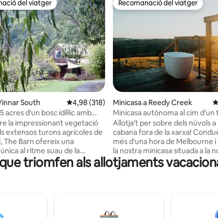
ció del viatger
Recomanació del viatger
ció del viatger
Recomanació del viatger
a d'un total de 5; 296 avaluacions
Yinnar South
4,98 de puntuació mitjana d'un total de 5; 318
4,98 (318)
Minicasa a Reedy Creek
4
 5 acres d'un bosc idíl·lic amb
Minicasa autònoma al cim d'un
bany exterior
tre la impressionant vegetació
Allotja't per sobre dels núvols a
els extensos turons agrícoles de
cabana fora de la xarxa! Condueix a poc
, The Barn ofereix una
més d'una hora de Melbourne i
única al ritme suau de la
la nostra minicasa situada a la n
que triomfen als allotjaments vacaciona
elaxa't en 5 hectàrees de bosc
propietat de 100 hectàrees amb
vistes a la vall. A l'interior,
la muntanya. A dalt d'un turó e
els espais acuradament
podràs gaudir de les màgiques a
ts i del mobiliari de fusta.
com la llum canvia al vespre, qu
 les vistes des de la banyera.
ombres comencen a caure sobr
ompte de no fer malbé els
terra. La nostra minicasa ofereix un ritme
ualabis o els ocells llir. Cuina la
de vida més lent, funciona amb