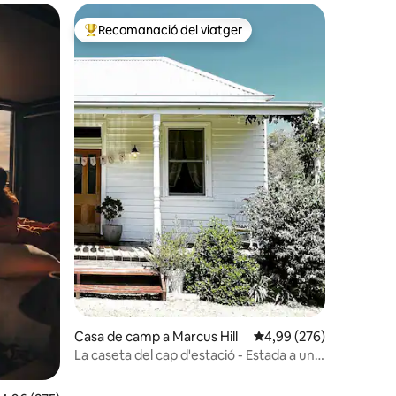
Recomanació del viatger
Principals recomanacions dels viatgers
2 avaluacions
Casa de camp a Marcus Hill
4,99 de puntuació mitja
4,99 (276)
La caseta del cap d'estació - Estada a una
granja a Bellarine