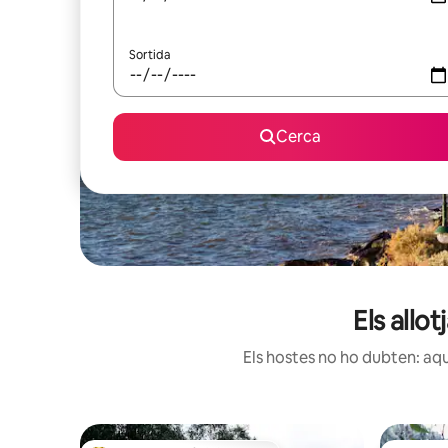
Sortida
Cerca
Els allo
Els hostes no ho dubten: aqu