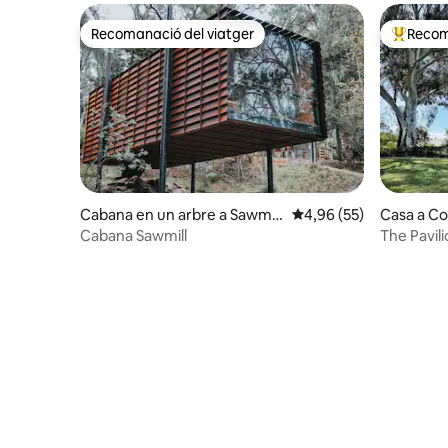
Recomanació del viatger
Recom
Recomanació del viatger
Principa
Cabana en un arbre a Sawmill
4,96 de puntuació mitja
4,96 (55)
Casa a C
Settlement
Cabana Sawmill
The Pavili
de luxe