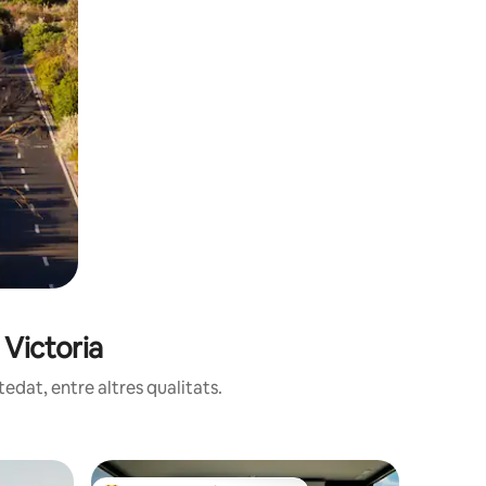
 Victoria
edat, entre altres qualitats.
Allotjame