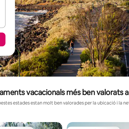
tjaments vacacionals més ben valorats a
estes estades estan molt ben valorades per la ubicació i la net