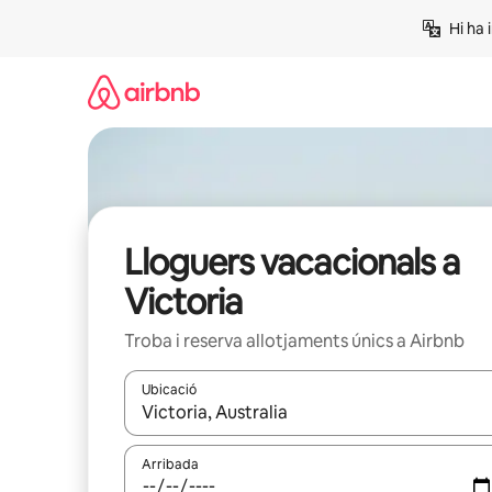
Salta
Hi ha 
Lloguers vacacionals a
Victoria
Troba i reserva allotjaments únics a Airbnb
Ubicació
Quan els resultats estiguin disponibles, podràs naveg
Arribada