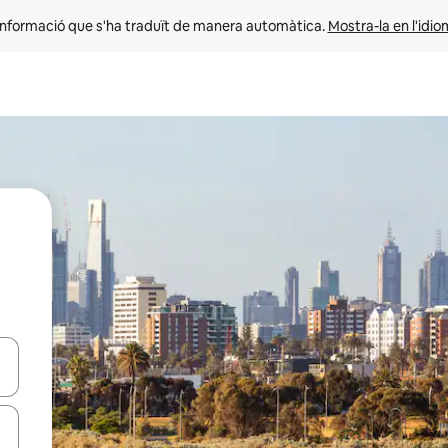
informació que s'ha traduït de manera automàtica. 
Mostra-la en l'idio
ar-hi a través de les tecles de les fletxes (amunt i avall), o bé fent un t