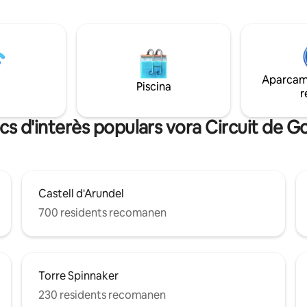
casa, no hauràs d'anar gaire llu
i còmode, televisor/wifi, dutxa
gaudir d'aquesta experiència al
nt. Llit doble super king, a més
mar.
 individuals en un entresol gran
 al mar.
Aparcame
Piscina
r
locs d'interès populars vora Circuit de
Castell d'Arundel
700 residents recomanen
Torre Spinnaker
230 residents recomanen