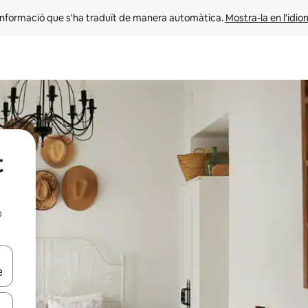
informació que s'ha traduït de manera automàtica. 
Mostra-la en l'idio
t
b
ar-hi a través de les tecles de les fletxes (amunt i avall), o bé fent un t