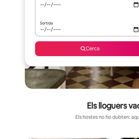
Sortida
Cerca
Els lloguers v
Els hostes no ho dubten: aqu