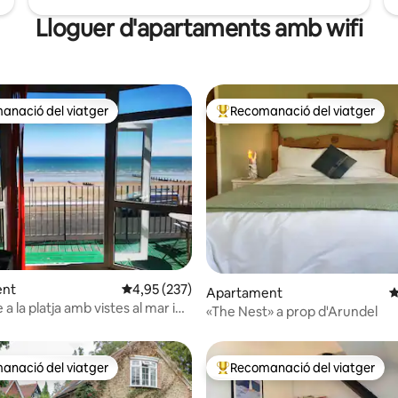
Lloguer d'apartaments amb wifi
anació del viatger
Recomanació del viatger
ls recomanacions dels viatgers
Principals recomanacions dels 
ent
4,95 de puntuació mitjana d'un total de 5; 237
4,95 (237)
a d'un total de 5; 432 avaluacions
Apartament
4
 a la platja amb vistes al mar i
«The Nest» a prop d'Arundel
nt
anació del viatger
Recomanació del viatger
ls recomanacions dels viatgers
Principals recomanacions dels 