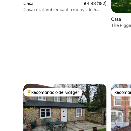
Casa
4,98 de puntuació mitjan
4,98 (182)
Casa rural amb encant a menys de 5
minuts del mar
Casa
The Pigge
de jocs
Recomanació del viatger
Recomana
Principals recomanacions dels viatgers
Recomana