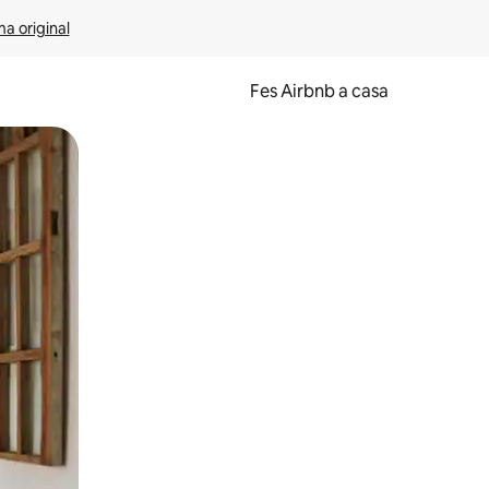
ma original
Fes Airbnb a casa
oc a la pantalla o fent-hi lliscar el dit.