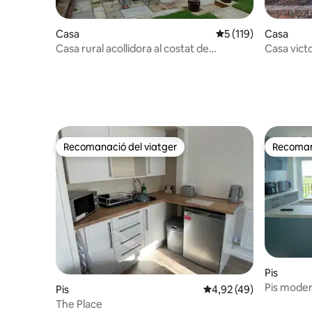
Casa
5 de puntuació mitja
5 (119)
Casa
Casa rural acollidora al costat de
Casa victo
Goodwood
canal
Recomanació del viatger
Recomana
Recomanació del viatger
Recomana
Pis
Pis modern
Pis
4,92 de puntuació mitja
4,92 (49)
The Place