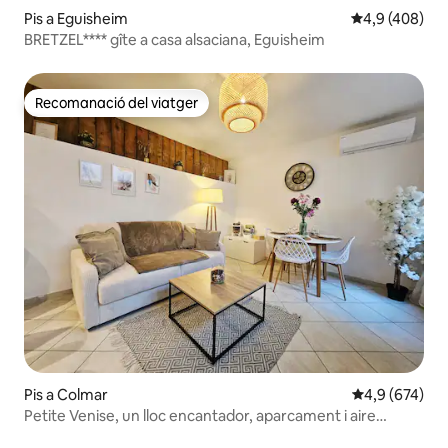
Pis a Eguisheim
4,9 de puntuac
4,9 (408)
BRETZEL**** gîte a casa alsaciana, Eguisheim
Recomanació del viatger
Recomanació del viatger
Pis a Colmar
4,9 de puntuac
4,9 (674)
Petite Venise, un lloc encantador, aparcament i aire
condicionat