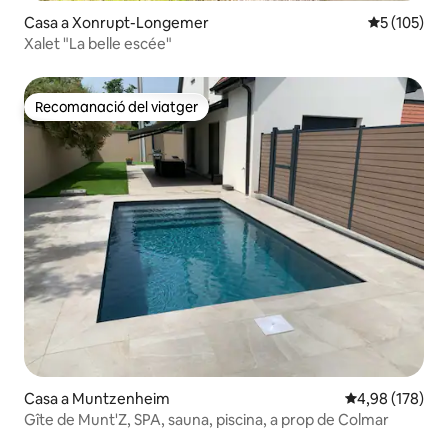
Casa a Xonrupt-Longemer
5 de puntua
5 (105)
Xalet "La belle escée"
Recomanació del viatger
Recomanació del viatger
Casa a Muntzenheim
4,98 de puntuac
4,98 (178)
Gîte de Munt'Z, SPA, sauna, piscina, a prop de Colmar