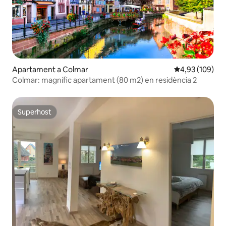
Apartament a Colmar
4,93 de puntuac
4,93 (109)
Colmar: magnífic apartament (80 m2) en residència 2
Superhost
Superhost