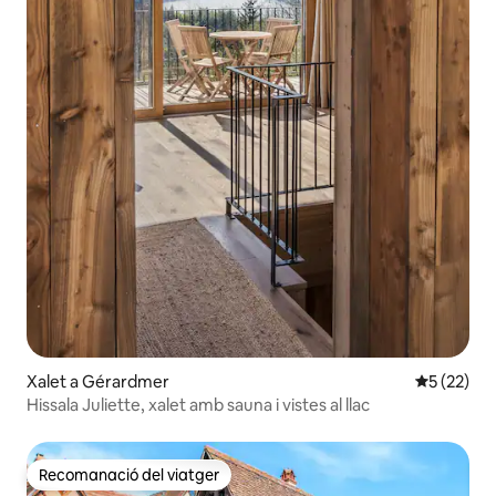
Xalet a Gérardmer
5 de puntu
5 (22)
Hissala Juliette, xalet amb sauna i vistes al llac
Recomanació del viatger
Recomanació del viatger