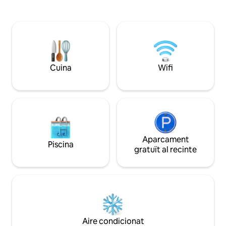
de les muntanyes d
senderisme als peus del lodge, a prop de
Vosges a l'oest i l
pistes d'esquí i de la Ruta del Vi.
Alemanya a l'est. 
Aparcament privat, estació de tren a
privat a la banyer
5 minuts. Natura, rierol i serenitat:
exterior i accés co
reserva el teu refugi ara! ✨
Cuina
Wifi
Aparcament
Piscina
gratuït al recinte
Aire condicionat