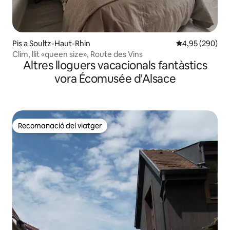
Pis a Soultz-Haut-Rhin
4,95 de puntuac
4,95 (290)
Clim, llit «queen size», Route des Vins
Altres lloguers vacacionals fantàstics
vora Écomusée d'Alsace
Recomanació del viatger
Recomanació del viatger