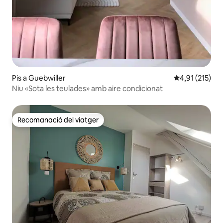
Pis a Guebwiller
4,91 de puntua
4,91 (215)
Niu «Sota les teulades» amb aire condicionat
Recomanació del viatger
Recomanació del viatger