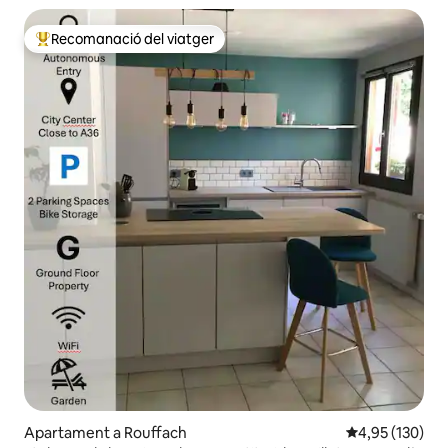
Recomanació del viatger
Principals recomanacions dels viatgers
Apartament a Rouffach
4,95 de puntuac
4,95 (130)