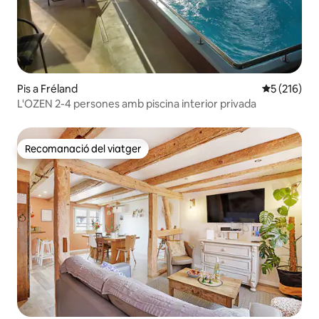
Pis a Fréland
5 de puntua
5 (216)
L'OZEN 2-4 persones amb piscina interior privada
Recomanació del viatger
Recomanació del viatger