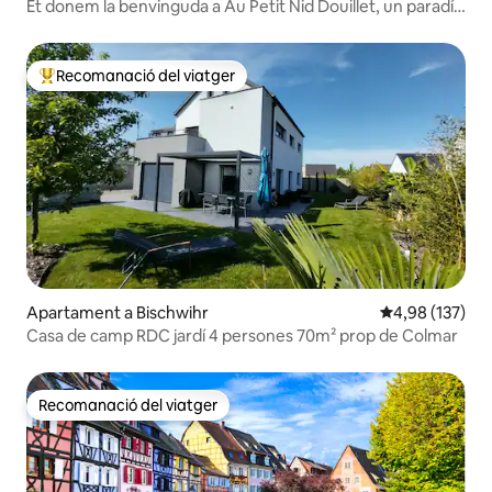
Et donem la benvinguda a Au Petit Nid Douillet, un paradís
segur
Recomanació del viatger
Principals recomanacions dels viatgers
Apartament a Bischwihr
4,98 de puntuac
4,98 (137)
Casa de camp RDC jardí 4 persones 70m² prop de Colmar
Recomanació del viatger
Recomanació del viatger