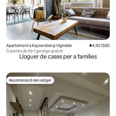
Apartament a Kaysersberg-Vignoble
4,92 de puntuac
4,92 (326)
Ò portes de kb 1 garatge gratuït
Lloguer de cases per a famílies
Recomanació del viatger
Recomanació del viatger