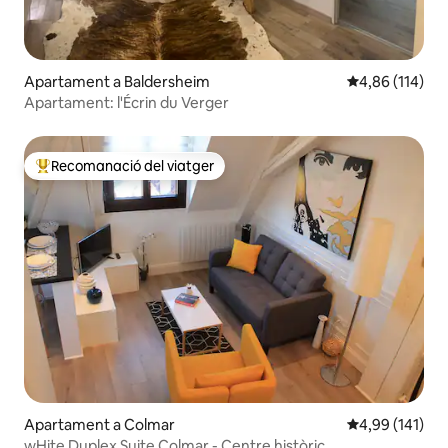
Apartament a Baldersheim
4,86 de puntuac
4,86 (114)
Apartament: l'Écrin du Verger
Recomanació del viatger
Principals recomanacions dels viatgers
Apartament a Colmar
4,99 de puntuac
4,99 (141)
wHite Duplex Suite Colmar - Centre històric