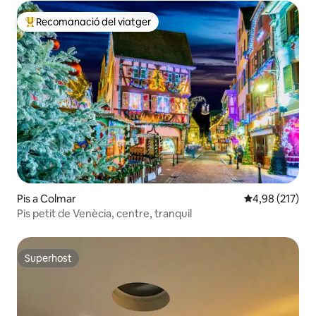
Recomanació del viatger
Principals recomanacions dels viatgers
Pis a Colmar
4,98 de puntuac
4,98 (217)
Pis petit de Venècia, centre, tranquil
Superhost
Superhost