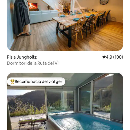
Pis a Jungholtz
4,9 de puntuac
4,9 (100)
Dormitori de la Ruta del Vi
Recomanació del viatger
Principals recomanacions dels viatgers