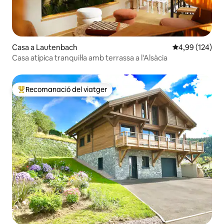
Casa a Lautenbach
4,99 de puntuac
4,99 (124)
Casa atípica tranquil·la amb terrassa a l'Alsàcia
Recomanació del viatger
Principals recomanacions dels viatgers