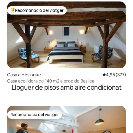
Recomanació del viatger
Principals recomanacions dels viatgers
Casa a Hésingue
4,95 de puntuac
4,95 (377)
Casa acollidora de 140 m2 a prop de Basilea
Lloguer de pisos amb aire condicionat
Recomanació del viatger
Recomanació del viatger