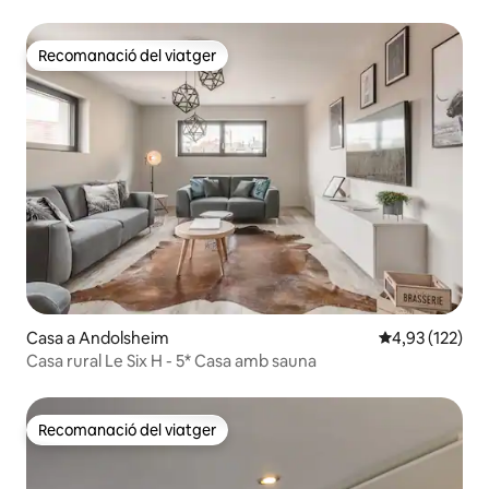
Recomanació del viatger
Recomanació del viatger
Casa a Andolsheim
4,93 de puntuac
4,93 (122)
Casa rural Le Six H - 5* Casa amb sauna
Recomanació del viatger
Recomanació del viatger