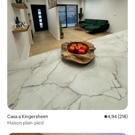
Casa a Kingersheim
4,94 de puntuac
4,94 (218)
Maison plain-pied