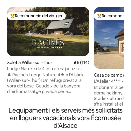
Recomanació del viatger
Recomanació de
Principals recomanacions dels viatgers
Principals recoma
Xalet a Willer-sur-Thur
5 de puntuació mitjana d'un t
5 (114)
Lodge Nature de 4 estrelles: jacuzzi
privat i vistes al bosc
🌲 Racines Lodge Nature 4★ a l'Alsàcia
Casa de camp a 
(Willer-sur-Thur)! Un refugi privat a la
L'Atelier 4**** - L
vora del bosc. Gaudeix de la banyera
d'hidromassatge - 
Et donem la benvin
d'hidromassatge privada per a
domainekinny. com
5 persones amb vista als Vosges i del
Starlink ultrarràpi
braser. Confort prèmium, totalment
s'ha instal·lat el m
equipat: llençols, tovalloles i kit de
L'equipament i els serveis més sol·licitats
gaudiràs de l'aire
benvinguda per començar l'estada (cafè
calorosos d'estiu ** L'Atelier és una ca
en lloguers vacacionals vora Écomusée
i te, detergent per a la roba, pastilles per
encantadora, mobla
d'Alsace
al rentaplats, paper higiènic, etc.). Ideal
cor d'Alsàcia amb 
per a parelles/famílies. Rutes de