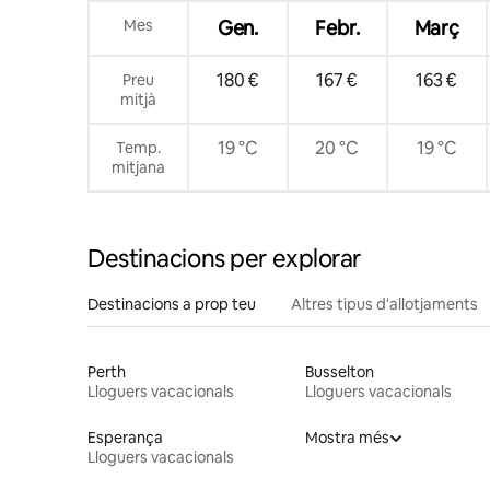
Mes
Gen.
Febr.
Març
180 €
167 €
163 €
Preu
mitjà
19 °C
20 °C
19 °C
Temp.
mitjana
Destinacions per explorar
Destinacions a prop teu
Altres tipus d'allotjaments
Perth
Busselton
Lloguers vacacionals
Lloguers vacacionals
Esperança
Mostra més
Lloguers vacacionals