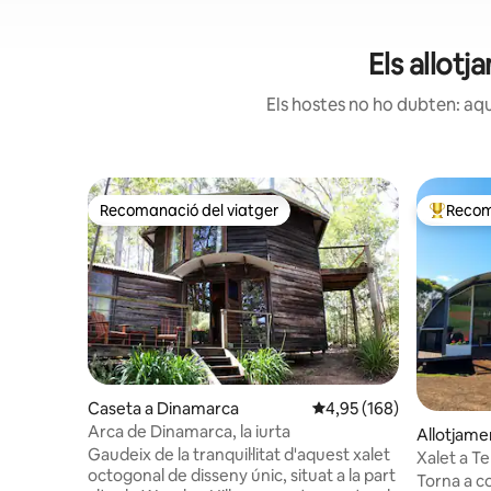
Els allot
Els hostes no ho dubten: aqu
Recomanació del viatger
Recom
Recomanació del viatger
Principa
Caseta a Dinamarca
4,95 de puntuació mitjan
4,95 (168)
Arca de Dinamarca, la iurta
Allotjame
Gaudeix de la tranquil·litat d'aquest xalet
nds
Xalet a Te
octogonal de disseny únic, situat a la part
Torna a c