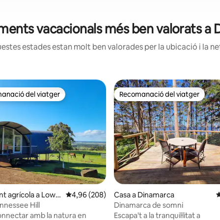
jaments vacacionals més ben valorats a
estes estades estan molt ben valorades per la ubicació i la net
anació del viatger
Recomanació del viatger
ls recomanacions dels viatgers
Recomanació del viatger
a d'un total de 5; 168 avaluacions
nt agrícola a Lowla
4,96 de puntuació mitjana d'un total de 5; 208
4,96 (208)
Casa a Dinamarca
4
nnessee Hill
Dinamarca de somni
onnectar amb la natura en
Escapa't a la tranquil·litat a