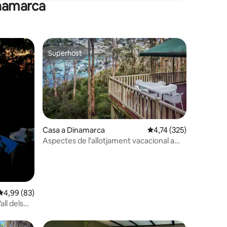
inamarca
Superhost
Superhost
Casa a Dinamarca
4,74 de puntuació mitja
4,74 (325)
Aspectes de l'allotjament vacacional a
Dinamarca
 avaluacions
4,99 de puntuació mitjana d'un total de 5; 83 avaluacions
4,99 (83)
all dels