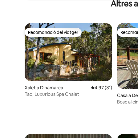
Altres 
Recomanació del viatger
Recomana
Recomanació del viatger
Recomana
Xalet a Dinamarca
4,97 de puntuació mitj
4,97 (31)
Tao, Luxurious Spa Chalet
Casa a D
Bosc al c
bicicleta,