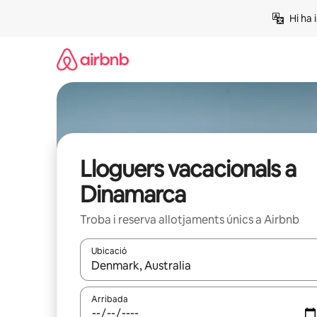
Salta
Hi ha 
Lloguers vacacionals a
Dinamarca
Troba i reserva allotjaments únics a Airbnb
Ubicació
Quan els resultats estiguin disponibles, podràs naveg
Arribada