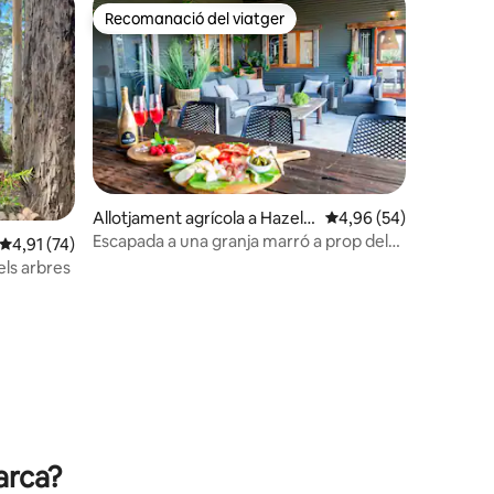
Recomanació del viatger
Recomanació del viatger
Allotjament agrícola a Hazelv
4,96 de puntuació mitj
4,96 (54)
 avaluacions
ale
Escapada a una granja marró a prop del
4,91 de puntuació mitjana d'un total de 5; 74 avaluacions
4,91 (74)
passeig per les copes dels arbres
els arbres
arca?