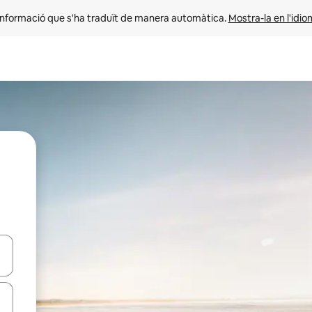
informació que s'ha traduït de manera automàtica. 
Mostra-la en l'idio
ar-hi a través de les tecles de les fletxes (amunt i avall), o bé fent un t