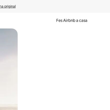
ma original
Fes Airbnb a casa
oc a la pantalla o fent-hi lliscar el dit.