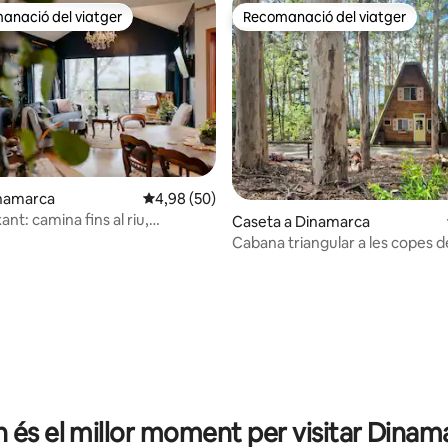
anació del viatger
Recomanació del viatger
ls recomanacions dels viatgers
Recomanació del viatger
inamarca
4,98 de puntuació mitjana d'un total de 5; 50
4,98 (50)
xant: camina fins al riu,
Caseta a Dinamarca
 i bars de vins
Cabana triangular a les copes d
a d'un total de 5; 183 avaluacions
 és el millor moment per visitar Dinam