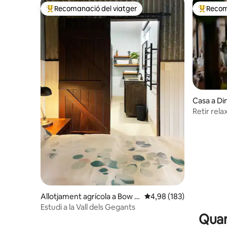
Recomanació del viatger
Recom
Principals recomanacions dels viatgers
Principa
Casa a D
Retir rela
cafeteries
Allotjament agrícola a Bow B
4,98 de puntuació mitjan
4,98 (183)
ridge
Estudi a la Vall dels Gegants
Quan