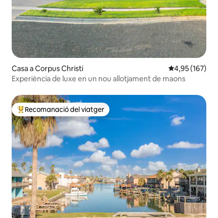
Casa a Corpus Christi
4,95 de puntuac
4,95 (167)
Experiència de luxe en un nou allotjament de maons
Recomanació del viatger
Principals recomanacions dels viatgers