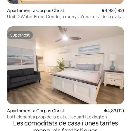
Apartament a Corpus Christi
4,93 de puntuac
4,93 (182)
Unit D Water Front Condo, a menys d'una milla de la platja!
Superhost
Superhost
Apartament a Corpus Christi
4,83 de puntu
4,83 (12)
Loft elegant a prop de la platja, l'aquari i Lexington
Les comoditats de casa i unes tarifes
mensuals fantàstiques