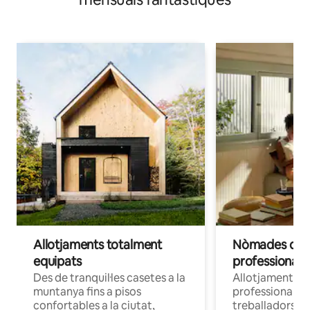
Allotjaments totalment
Nòmades digit
equipats
professionals
Des de tranquil·les casetes a la
Allotjaments c
muntanya fins a pisos
professionals q
confortables a la ciutat,
treballadors a 