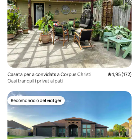
Caseta per a convidats a Corpus Christi
4,95 de puntuac
4,95 (172)
Oasi tranquil i privat al pati
Recomanació del viatger
Recomanació del viatger