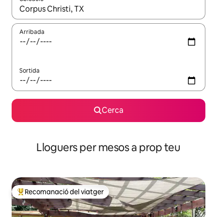
Quan els resultats estiguin disponibles, podràs navegar-hi a través 
Arribada
Sortida
Cerca
Lloguers per mesos a prop teu
Recomanació del viatger
Principals recomanacions dels viatgers